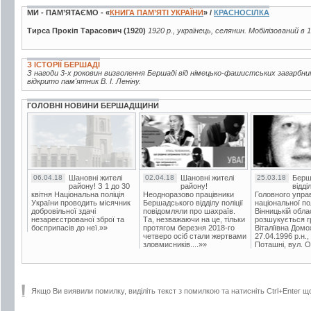
МИ - ПАМ’ЯТАЄМО - «
КНИГА ПАМ’ЯТІ УКРАЇНИ
» /
КРАСНОСІЛКА
Тирса Прокіп Тарасович (1920)
1920 р., українець, селянин. Мобілізований в 
З ІСТОРІЇ БЕРШАДІ
З нагоди 3-х роковин визволення Бершаді від німецько-фашистських загарбни
відкрито пам'ятник В. І. Леніну.
ГОЛОВНІ НОВИНИ БЕРШАДЩИНИ
06.04.18
Шановні жителі
02.04.18
Шановні жителі
25.03.18
Берш
району! З 1 до 30
району!
відді
квітня Національна поліція
Неодноразово працівники
Головного упра
України проводить місячник
Бершадського відділу поліції
національної пол
добровільної здачі
повідомляли про шахраїв.
Вінницькій обла
незареєстрованої зброї та
Та, незважаючи на це, тільки
розшукується гр
боєприпасів до неї.»»
протягом березня 2018-го
Віталіївна Домо
четверо осіб стали жертвами
27.04.1996 р.н.,
зловмисників....»»
Поташні, вул. Ос
Якщо Ви виявили помилку, виділіть текст з помилкою та натисніть Ctrl+Enter щ