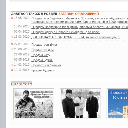
ДИВІТЬСЯ ТАКОЖ В РОЗДІЛІ
ЗАГАЛЬНІ ОГОЛОШЕННЯ
»
18.05.2020
Продається будинок с. Чернятка. 35 соток, з усіма прибудовами: к
та времянка з газовим опаленням. Гарне місце. Ціни 3200 договір
»
13.04.2020
. Продам квартиру в місті Ірпінь, Київська область. 37 метрів, 16 0
»
08.04.2020
. Продаж одягу з Європи: Секонд хенд та нове.
»
16.03.2020
ДОСТАВКА:ОТСЕВА,ПІСКА,ЩЕБНЯ,,та інших вантажів до 8т.
»
27.01.2020
Продається тілна
»
26.08.2019
Продается дом
»
21.08.2019
Продам хату
»
03.05.2019
Продам Бджiл:
»
14.03.2019
Продається будинок
»
10.11.2018
продам будинок
ЦІКАВІ ФОТО
4 фото
2 фото
4 фото