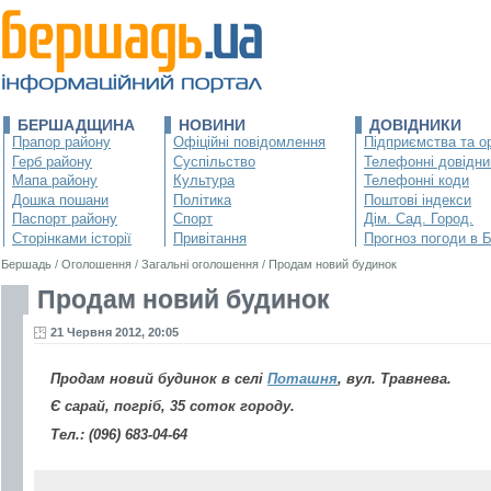
БЕРШАДЩИНА
НОВИНИ
ДОВІДНИКИ
Прапор району
Офіційні повідомлення
Підприємства та ор
Герб району
Суспільство
Телефонні довідни
Мапа району
Культура
Телефонні коди
Дошка пошани
Політика
Поштові індекси
Паспорт району
Спорт
Дім. Сад. Город.
Сторінками історії
Привітання
Прогноз погоди в 
Бершадь
/
Оголошення
/
Загальні оголошення
/
Продам новий будинок
Продам новий будинок
21 Червня 2012, 20:05
Продам новий будинок в селі
Поташня
, вул. Травнева.
Є сарай, погріб, 35 соток городу.
Тел.: (096) 683-04-64