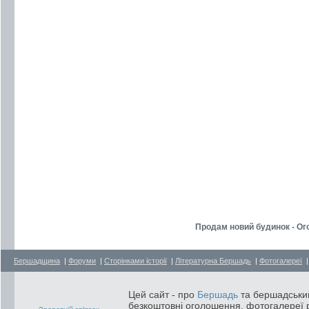
Продам новий будинок - О
Бершадщина
|
Форуми
|
Сторінками історії
|
Літературна Бершадь
|
Фотогалереї
Цей сайт - про
Бершадь
та бершадський
безкоштовні оголошення, фотогалереї р