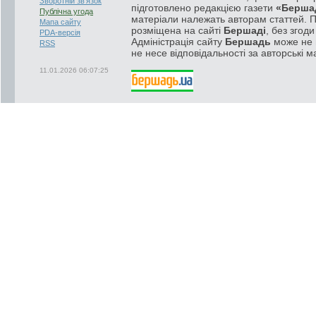
Зворотній зв'язок
підготовлено редакцією газети
«Берша
Публічна угода
матеріали належать авторам статтей. 
Мапа сайту
розміщена на сайті
Бершаді
, без згод
PDA-версія
Адміністрація сайту
Бершадь
може не п
RSS
не несе відповідальності за авторські м
11.01.2026 06:07:25