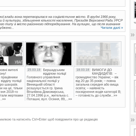
ої влади вона перетворилася на соціалістичне місто. В грудні 1966 року,
 й культури, збільшення кількості населення, Президія Верховної Ради УРСР
ч
о типу в місто районного підпорядкування. На вулицях, що після вигнання
уджено...
Читати далі »
овні жителі
25.03.18
Бершадським
18.03.18
ВИМОГИ ДО
ону!
відділом поліції
КАНДИДАТІВ: –
 працівники
Головного управління
громадянство України; – вік
ідділу поліції
національної поліції у
від 20 до 35 років; – повна
ро шахраїв.
Вінницькій області
загальна середня або вища
и на це, тільки
розшукується гр. Ірина
освіта; – наявність
зня 2018-го
Віталіївна Доможирська,
посвідчення водія категорії В;
стали жертвами
27.04.1996 р.н., жителька с.
– готовність до служби...»»
..»»
Поташні, вул. Осіння, 89,...»»
милкою та натисніть Ctrl+Enter щоб повідомити про це редакцію