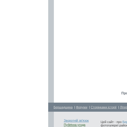
Про
Бершадщина
|
Форуми
|
Сторінками історії
|
Літе
Зворотній зв'язок
Цей сайт - про
Бе
Публічна угода
фотогалереї район