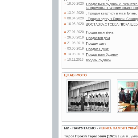
»
18.05.2020
Продається будинок с. Чернятка. 
та времянка з газовим опаленням
»
13.04.2020
. Продам квартиру в місті Ірпінь,
»
08.04.2020
. Продаж одягу з Європи: Секонд
»
16.03.2020
ДОСТАВКА:ОТСЕВА,ПІСКА,ЩЕБНЯ,
»
27.01.2020
Продається тілна
»
26.08.2019
Продается дом
»
21.08.2019
Продам хату
»
03.05.2019
Продам Бджiл:
»
14.03.2019
Продається будинок
»
10.11.2018
продам будинок
ЦІКАВІ ФОТО
2 фото
3 фото
МИ - ПАМ’ЯТАЄМО - «
КНИГА ПАМ’ЯТІ УКРА
Тирса Прокіп Тарасович (1920)
1920 р., укр