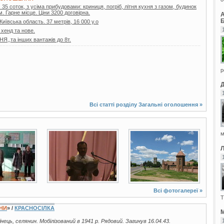
35 соток, з усіма прибудовами: криниця, погріб, літня кухня з газом, будинок
. Гарне місце. Ціни 3200 договірна.
Б
 Київська область. 37 метрів, 16 000 у.о
 хенд та нове.
,та інших вантажів до 8т.
р
Всі статті розділу
Загальні оголошення
»
м
7 фото
34 фото
Всі фотогалереї »
Т
ЇНИ
» /
КРАСНОСІЛКА
М
аїнець, селянин. Мобілізований в 1941 р. Рядовий. Загинув 16.04.43.