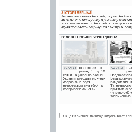
З ІСТОРІЇ БЕРШАДІ
Квітне старовинна Бершадь, за роки Радянськ
враховуючи питому вагу в розвитку економіки
ухвалила перевести Бершадь з селища міськог
окупантів являли згарища та самі руїни, спор
ГОЛОВНІ НОВИНИ БЕРШАДЩИНИ
06.04.18
Шановні жителі
02.04.18
Шан
району! З 1 до 30
рай
квітня Національна поліція
Неодноразово
України проводить місячник
Бершадського в
добровільної здачі
повідомляли п
незареєстрованої зброї та
Та, незважаюч
боєприпасів до неї.»»
протягом бере
четверо осіб 
зловмисників..
Якщо Ви виявили помилку, виділіть текст з по