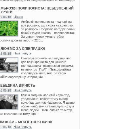
АМБРОЗІЯ ПОЛИНОЛИСТА: НЕБЕЗПЕЧНИЙ
УР’ЯН!
Цікаво
17.06.18
Амброзія полинолиста – однорічна
яра рослина, що схожа на коноплю,
за розміром і формою нагадує полин
гіркий (звідки і назва – полинолиста).
За сприятливих умов стебло
ослини досягає висоти 22,5...
ДЯКУЄМО ЗА СПІВПРАЦЮ!
Нам пишуть
16.06.18
Сьогодні економічно складний час
для всієї країни та для кожного
господарника і підприємця зокрема,
не виняток і ПрАТ «Птахокомбінат
«Бершадсь кий». Але, за свою
айже сорокарічну історію, ми...
ЛЕБЕДИНА ВІРНІСТЬ
Нам пишуть
16.06.18
Кожна людина має свій характер,
уподобання, пріоритети у виборі
прикладу для наслідування. Я давно
обрав найближчих і найрідніших для
мене людей – моїх батька та матір.
ак склалося не тому, що...
ІЙ КРАЙ – МОЯ ІСТОРІЯ ЖИВА
Нам пишуть
16.06.18