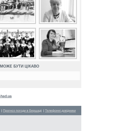
МОЖЕ БУТИ ЦІКАВО
had.ua
|
Прогноз погоди в Бершаді
|
Телефонні довідники