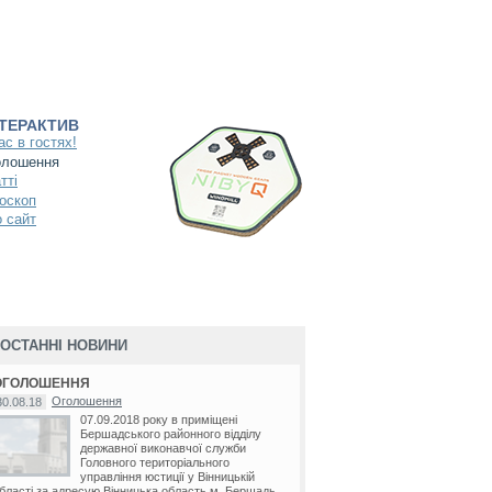
НТЕРАКТИВ
ас в гостях!
олошення
тті
оскоп
 сайт
ОСТАННІ НОВИНИ
ОГОЛОШЕННЯ
Оголошення
30.08.18
07.09.2018 року в приміщені
Бершадського районного відділу
державної виконавчої служби
Головного територіального
управління юстиції у Вінницькій
бласті за адресую Вінницька область м. Бершадь...