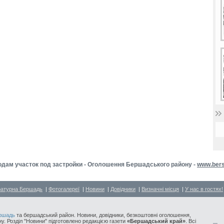
дам участок под застройки - Оголошення Бершадського району -
www.bers
ратурна Бершадь
|
Фотогалереї
|
Новини
|
Довідники
|
Визначні місця
|
У нас в гостях!
ршадь
та бершадський район. Новини, довідники, безкоштовні оголошення,
у. Розділ "Новини" підготовлено редакцією газети
«Бершадський край»
. Всі