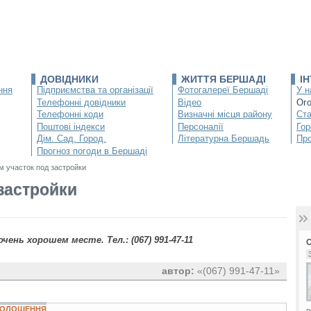
ДОВІДНИКИ
ЖИТТЯ БЕРШАДІ
І
ння
Підприємства та організації
Фотогалереї Бершаді
У н
Телефонні довідники
Відео
Ог
Телефонні коди
Визначні місця району
Ста
Поштові індекси
Персоналії
Гор
Дім. Сад. Город.
Літературна Бершадь
Про
Прогноз погоди в Бершаді
 участок под застройки
застройки
ень хорошем месте. Тел.: (067) 991-47-11
автор:
«(067) 991-47-11»
ОГОЛОШЕННЯ
о