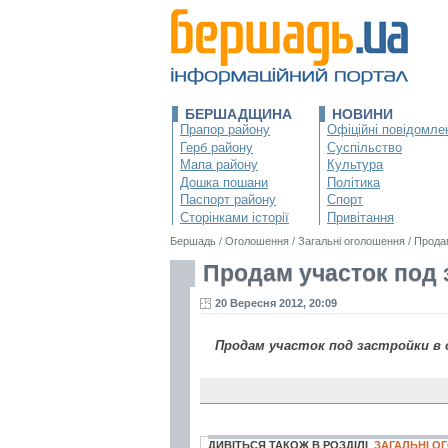
БЕРШАДЩИНА
НОВИНИ
Прапор району
Офіційні повідомле
Герб району
Суспільство
Мапа району
Культура
Дошка пошани
Політика
Паспорт району
Спорт
Сторінками історії
Привітання
Бершадь
/
Оголошення
/
Загальні оголошення
/
Продам
Продам участок под 
20 Вересня 2012, 20:09
Продам участок под застройки в оч
ДИВІТЬСЯ ТАКОЖ В РОЗДІЛІ
ЗАГАЛЬНІ 