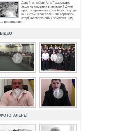
Даруйте любов! А як її дарувати,
якщо не словами в книжках? Дуже
просто: презентувати в бібліотеку, де
юні читачі із захопленням гортають
сторінки творів своїх земляків. Під
ас проведення...
ВІДЕО
ФОТОГАЛЕРЕЇ