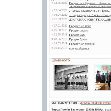
»
18.05.2020
Продається будинок с. Чернятка. 
та времянка з газовим опаленням
»
13.04.2020
. Продам квартиру в місті Ірпінь,
»
08.04.2020
. Продаж одягу з Європи: Секонд
»
16.03.2020
ДОСТАВКА:ОТСЕВА,ПІСКА,ЩЕБНЯ,
»
27.01.2020
Продається тілна
»
26.08.2019
Продается дом
»
21.08.2019
Продам хату
»
03.05.2019
Продам Бджiл:
»
14.03.2019
Продається будинок
»
10.11.2018
продам будинок
ЦІКАВІ ФОТО
2 фото
3 фото
МИ - ПАМ’ЯТАЄМО - «
КНИГА ПАМ’ЯТІ УКРА
Тирса Прокіп Тарасович (1920)
1920 р., укр