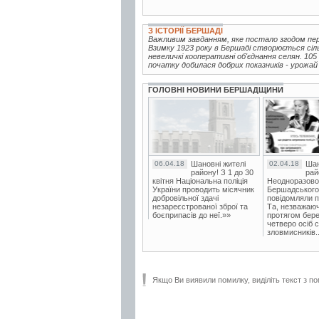
З ІСТОРІЇ БЕРШАДІ
Важливим завданням, яке постало згодом пер
Взимку 1923 року в Бершаді створюється сіл
невеличкі кооперативні об'єднання селян. 105
початку добилася добрих показників - урожай 
ГОЛОВНІ НОВИНИ БЕРШАДЩИНИ
06.04.18
Шановні жителі
02.04.18
Шан
району! З 1 до 30
рай
квітня Національна поліція
Неодноразово
України проводить місячник
Бершадського в
добровільної здачі
повідомляли п
незареєстрованої зброї та
Та, незважаюч
боєприпасів до неї.»»
протягом бере
четверо осіб 
зловмисників..
Якщо Ви виявили помилку, виділіть текст з по