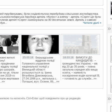
ед трудівниками, була соціалістична перебудова сільського господарства.
ьськогосподарська трудова артіль «Колос» а влітку - артіль «Серп» Це були
ч
 членів артілі «Серп» хазяйнували на 90 десятинах землі. Артіль з самого
був...
Читати далі »
овні жителі
25.03.18
Бершадським
18.03.18
ВИМОГИ ДО
ону!
відділом поліції
КАНДИДАТІВ: –
 працівники
Головного управління
громадянство України; – вік
ідділу поліції
національної поліції у
від 20 до 35 років; – повна
ро шахраїв.
Вінницькій області
загальна середня або вища
и на це, тільки
розшукується гр. Ірина
освіта; – наявність
зня 2018-го
Віталіївна Доможирська,
посвідчення водія категорії В;
стали жертвами
27.04.1996 р.н., жителька с.
– готовність до служби...»»
..»»
Поташні, вул. Осіння, 89,...»»
милкою та натисніть Ctrl+Enter щоб повідомити про це редакцію