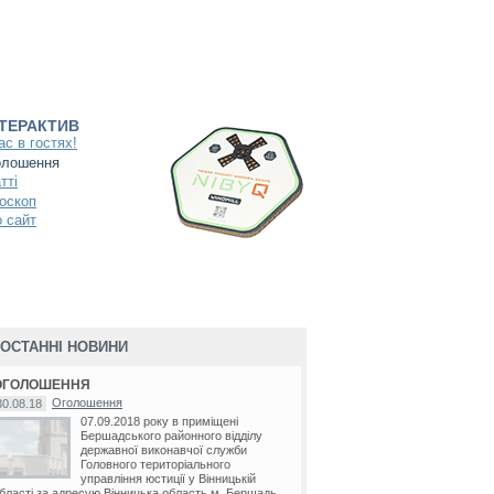
НТЕРАКТИВ
ас в гостях!
олошення
тті
оскоп
 сайт
ОСТАННІ НОВИНИ
ОГОЛОШЕННЯ
Оголошення
30.08.18
07.09.2018 року в приміщені
Бершадського районного відділу
державної виконавчої служби
Головного територіального
управління юстиції у Вінницькій
бласті за адресую Вінницька область м. Бершадь...