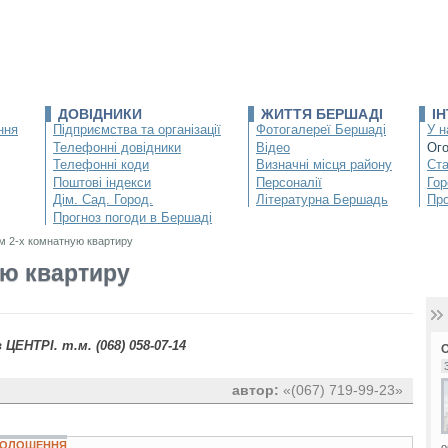
ДОВІДНИКИ
ЖИТТЯ БЕРШАДІ
І
ння
Підприємства та організації
Фотогалереї Бершаді
У н
Телефонні довідники
Відео
Ог
Телефонні коди
Визначні місця району
Ста
Поштові індекси
Персоналії
Гор
Дім. Сад. Город.
Літературна Бершадь
Про
Прогноз погоди в Бершаді
м 2-х комнатную квартиру
ую квартиру
ЕНТРІ. т.м. (068) 058-07-14
автор:
«(067) 719-99-23»
ОГОЛОШЕННЯ
о