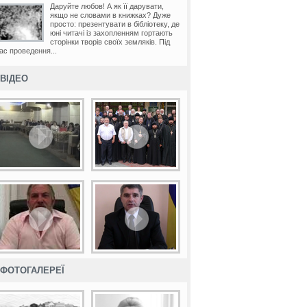
Даруйте любов! А як її дарувати,
якщо не словами в книжках? Дуже
просто: презентувати в бібліотеку, де
юні читачі із захопленням гортають
сторінки творів своїх земляків. Під
ас проведення...
ВІДЕО
ФОТОГАЛЕРЕЇ