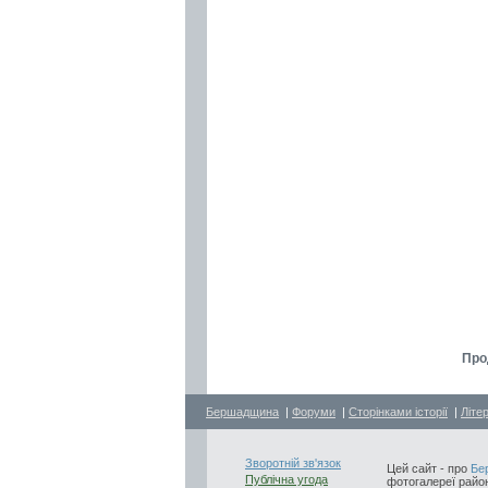
Про
Бершадщина
|
Форуми
|
Сторінками історії
|
Літе
Зворотній зв'язок
Цей сайт - про
Бе
Публічна угода
фотогалереї район