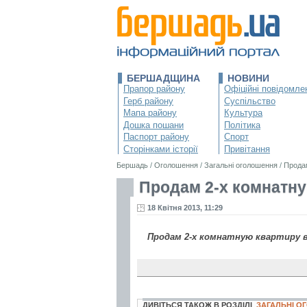
БЕРШАДЩИНА
НОВИНИ
Прапор району
Офіційні повідомле
Герб району
Суспільство
Мапа району
Культура
Дошка пошани
Політика
Паспорт району
Спорт
Сторінками історії
Привітання
Бершадь
/
Оголошення
/
Загальні оголошення
/
Прода
Продам 2-х комнатн
18 Квітня 2013, 11:29
Продам 2-х комнатную квартиру в Ц
ДИВІТЬСЯ ТАКОЖ В РОЗДІЛІ
ЗАГАЛЬНІ 