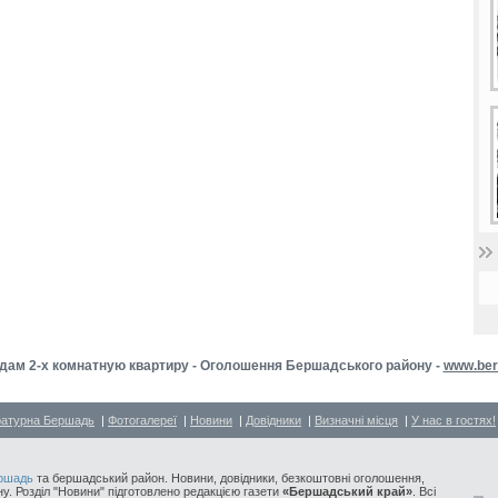
дам 2-х комнатную квартиру - Оголошення Бершадського району -
www.ber
ратурна Бершадь
|
Фотогалереї
|
Новини
|
Довідники
|
Визначні місця
|
У нас в гостях!
ршадь
та бершадський район. Новини, довідники, безкоштовні оголошення,
у. Розділ "Новини" підготовлено редакцією газети
«Бершадський край»
. Всі