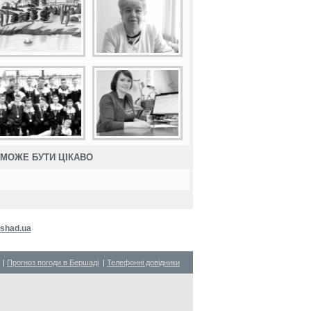
МОЖЕ БУТИ ЦІКАВО
shad.ua
|
Прогноз погоди в Бершаді
|
Телефонні довідники