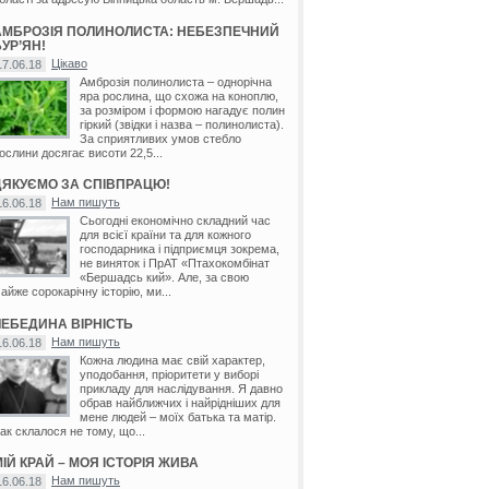
АМБРОЗІЯ ПОЛИНОЛИСТА: НЕБЕЗПЕЧНИЙ
УР’ЯН!
Цікаво
17.06.18
Амброзія полинолиста – однорічна
яра рослина, що схожа на коноплю,
за розміром і формою нагадує полин
гіркий (звідки і назва – полинолиста).
За сприятливих умов стебло
ослини досягає висоти 22,5...
ДЯКУЄМО ЗА СПІВПРАЦЮ!
Нам пишуть
16.06.18
Сьогодні економічно складний час
для всієї країни та для кожного
господарника і підприємця зокрема,
не виняток і ПрАТ «Птахокомбінат
«Бершадсь кий». Але, за свою
айже сорокарічну історію, ми...
ЛЕБЕДИНА ВІРНІСТЬ
Нам пишуть
16.06.18
Кожна людина має свій характер,
уподобання, пріоритети у виборі
прикладу для наслідування. Я давно
обрав найближчих і найрідніших для
мене людей – моїх батька та матір.
ак склалося не тому, що...
ІЙ КРАЙ – МОЯ ІСТОРІЯ ЖИВА
Нам пишуть
16.06.18