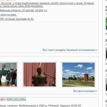
35 соток, з усіма прибудовами: криниця, погріб, літня кухня з газом, будинок
. Гарне місце. Ціни 3200 договірна.
Б
 Київська область. 37 метрів, 16 000 у.о
 хенд та нове.
,та інших вантажів до 8т.
р
Всі статті розділу
Загальні оголошення
»
м
7 фото
34 фото
Всі фотогалереї »
Т
ЇНИ
» /
КРАСНОСІЛКА
М
аїнець, селянин. Мобілізований в 1941 р. Рядовий. Загинув 16.04.43.