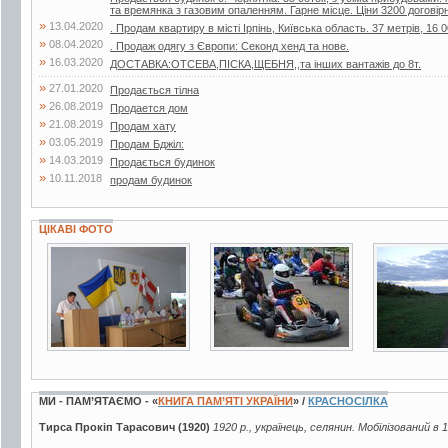
та времянка з газовим опаленням. Гарне місце. Ціни 3200 договір
»
13.04.2020
. Продам квартиру в місті Ірпінь, Київська область. 37 метрів, 16 0
»
08.04.2020
. Продаж одягу з Європи: Секонд хенд та нове.
»
16.03.2020
ДОСТАВКА:ОТСЕВА,ПІСКА,ЩЕБНЯ,,та інших вантажів до 8т.
»
27.01.2020
Продається тілна
»
26.08.2019
Продается дом
»
21.08.2019
Продам хату
»
03.05.2019
Продам Бджiл:
»
14.03.2019
Продається будинок
»
10.11.2018
продам будинок
ЦІКАВІ ФОТО
3 фото
3 фото
11 фото
МИ - ПАМ’ЯТАЄМО - «
КНИГА ПАМ’ЯТІ УКРАЇНИ
» /
КРАСНОСІЛКА
Тирса Прокіп Тарасович (1920)
1920 р., українець, селянин. Мобілізований в 