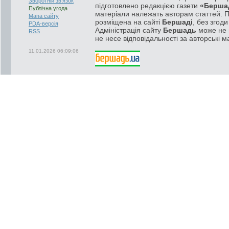
Зворотній зв'язок
підготовлено редакцією газети
«Берша
Публічна угода
матеріали належать авторам статтей. 
Мапа сайту
розміщена на сайті
Бершаді
, без згод
PDA-версія
Адміністрація сайту
Бершадь
може не п
RSS
не несе відповідальності за авторські м
11.01.2026 06:09:06