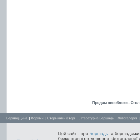
Продам пеноблоки - Ого
Бершадщина
|
Форуми
|
Сторінками історії
|
Літературна Бершадь
|
Фотогалереї
Цей сайт - про
Бершадь
та бершадський
безкоштовні оголошення, фотогалереї р