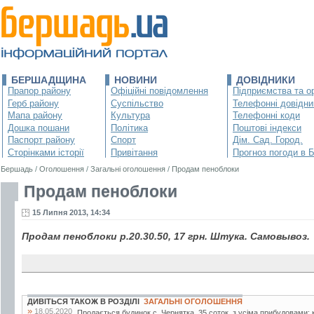
БЕРШАДЩИНА
НОВИНИ
ДОВІДНИКИ
Прапор району
Офіційні повідомлення
Підприємства та ор
Герб району
Суспільство
Телефонні довідни
Мапа району
Культура
Телефонні коди
Дошка пошани
Політика
Поштові індекси
Паспорт району
Спорт
Дім. Сад. Город.
Сторінками історії
Привітання
Прогноз погоди в 
Бершадь
/
Оголошення
/
Загальні оголошення
/
Продам пеноблоки
Продам пеноблоки
15 Липня 2013, 14:34
Продам пеноблоки р.20.30.50, 17 грн. Штука. Самовывоз.
ДИВІТЬСЯ ТАКОЖ В РОЗДІЛІ
ЗАГАЛЬНІ ОГОЛОШЕННЯ
»
18.05.2020
Продається будинок с. Чернятка. 35 соток, з усіма прибудовами: к