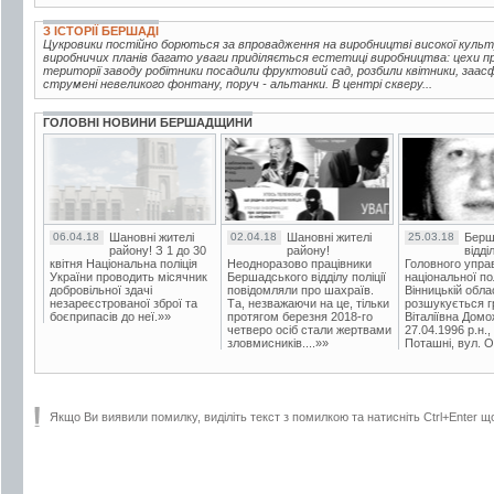
З ІСТОРІЇ БЕРШАДІ
Цукровики постійно борються за впровадження на виробництві високої куль
виробничих планів багато уваги приділяється естетиці виробництва: цехи про
території заводу робітники посадили фруктовий сад, розбили квітники, заа
струмені невеликого фонтану, поруч - альтанки. В центрі скверу...
ГОЛОВНІ НОВИНИ БЕРШАДЩИНИ
06.04.18
Шановні жителі
02.04.18
Шановні жителі
25.03.18
Берш
району! З 1 до 30
району!
відді
квітня Національна поліція
Неодноразово працівники
Головного упра
України проводить місячник
Бершадського відділу поліції
національної пол
добровільної здачі
повідомляли про шахраїв.
Вінницькій обла
незареєстрованої зброї та
Та, незважаючи на це, тільки
розшукується гр
боєприпасів до неї.»»
протягом березня 2018-го
Віталіївна Домо
четверо осіб стали жертвами
27.04.1996 р.н.,
зловмисників....»»
Поташні, вул. Ос
Якщо Ви виявили помилку, виділіть текст з помилкою та натисніть Ctrl+Enter щ