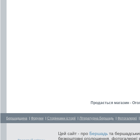
Продається магазин - Ог
Бершадщина
|
Форуми
|
Сторінками історії
|
Літературна Бершадь
|
Фотогалереї
Цей сайт - про
Бершадь
та бершадський
безкоштовні оголошення, фотогалереї р