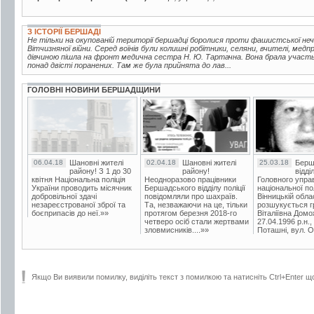
З ІСТОРІЇ БЕРШАДІ
Не тільки на окупованій території бершадці боролися проти фашистської неч
Вітчизняної війни. Серед воїнів були колишні робітники, селяни, вчителі, медп
дівчиною пішла на фронт медична сестра Н. Ю. Тартачна. Вона брала участь 
понад двісті поранених. Там же була прийнята до лав...
ГОЛОВНІ НОВИНИ БЕРШАДЩИНИ
06.04.18
Шановні жителі
02.04.18
Шановні жителі
25.03.18
Берш
району! З 1 до 30
району!
відді
квітня Національна поліція
Неодноразово працівники
Головного упра
України проводить місячник
Бершадського відділу поліції
національної пол
добровільної здачі
повідомляли про шахраїв.
Вінницькій обла
незареєстрованої зброї та
Та, незважаючи на це, тільки
розшукується гр
боєприпасів до неї.»»
протягом березня 2018-го
Віталіївна Домо
четверо осіб стали жертвами
27.04.1996 р.н.,
зловмисників....»»
Поташні, вул. Ос
Якщо Ви виявили помилку, виділіть текст з помилкою та натисніть Ctrl+Enter щ