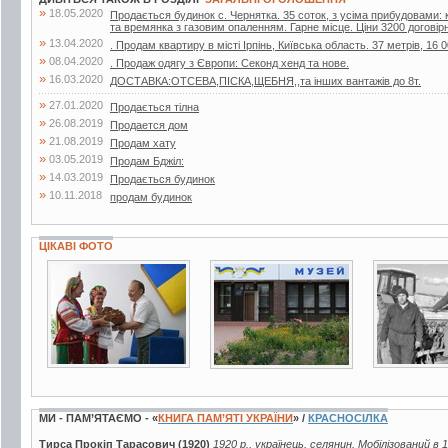
»
18.05.2020
Продається будинок с. Чернятка. 35 соток, з усіма прибудовами: к
та времянка з газовим опаленням. Гарне місце. Ціни 3200 договір
»
13.04.2020
. Продам квартиру в місті Ірпінь, Київська область. 37 метрів, 16 0
»
08.04.2020
. Продаж одягу з Європи: Секонд хенд та нове.
»
16.03.2020
ДОСТАВКА:ОТСЕВА,ПІСКА,ЩЕБНЯ,,та інших вантажів до 8т.
»
27.01.2020
Продається тілна
»
26.08.2019
Продается дом
»
21.08.2019
Продам хату
»
03.05.2019
Продам Бджiл:
»
14.03.2019
Продається будинок
»
10.11.2018
продам будинок
ЦІКАВІ ФОТО
4 фото
13 фото
2 фото
МИ - ПАМ’ЯТАЄМО - «
КНИГА ПАМ’ЯТІ УКРАЇНИ
» /
КРАСНОСІЛКА
Тирса Прокіп Тарасович (1920)
1920 р., українець, селянин. Мобілізований в 