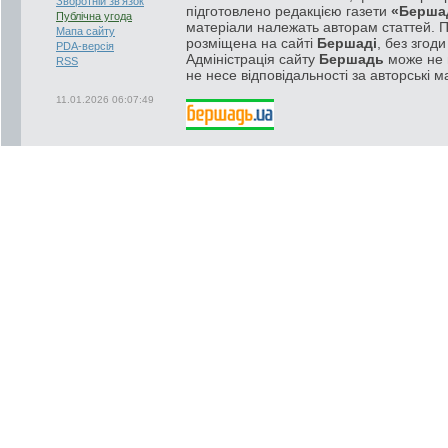
Зворотній зв'язок
підготовлено редакцією газети
«Берша
Публічна угода
матеріали належать авторам статтей. 
Мапа сайту
розміщена на сайті
Бершаді
, без згод
PDA-версія
Адміністрація сайту
Бершадь
може не п
RSS
не несе відповідальності за авторські м
11.01.2026 06:07:49