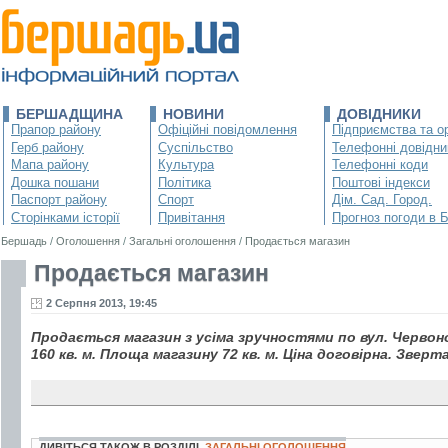
БЕРШАДЩИНА
НОВИНИ
ДОВІДНИКИ
Прапор району
Офіційні повідомлення
Підприємства та ор
Герб району
Суспільство
Телефонні довідни
Мапа району
Культура
Телефонні коди
Дошка пошани
Політика
Поштові індекси
Паспорт району
Спорт
Дім. Сад. Город.
Сторінками історії
Привітання
Прогноз погоди в 
Бершадь
/
Оголошення
/
Загальні оголошення
/
Продається магазин
Продається магазин
2 Серпня 2013, 19:45
Продається магазин з усіма зручностями по вул. Червоно
160 кв. м. Площа магазину 72 кв. м. Ціна договірна. Звер
ДИВІТЬСЯ ТАКОЖ В РОЗДІЛІ
ЗАГАЛЬНІ ОГОЛОШЕННЯ