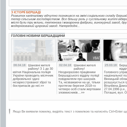
З ІСТОРІЇ БЕРШАДІ
Розвиток капіталізму відчутно позначився на зміні соціального складу Берш
тепер сільським господарством. Все більшу роль у суспільному житті відігр
місті були три млини, тютюнова і макаронна фабрики, винокурний завод, друк
модернізований цукровий завод. Напередодні...
ГОЛОВНІ НОВИНИ БЕРШАДЩИНИ
06.04.18
Шановні жителі
02.04.18
Шановні жителі
25.03.18
Берш
району! З 1 до 30
району!
відді
квітня Національна поліція
Неодноразово працівники
Головного упра
України проводить місячник
Бершадського відділу поліції
національної пол
добровільної здачі
повідомляли про шахраїв.
Вінницькій обла
незареєстрованої зброї та
Та, незважаючи на це, тільки
розшукується гр
боєприпасів до неї.»»
протягом березня 2018-го
Віталіївна Домо
четверо осіб стали жертвами
27.04.1996 р.н.,
зловмисників....»»
Поташні, вул. Ос
Якщо Ви виявили помилку, виділіть текст з помилкою та натисніть Ctrl+Enter щ