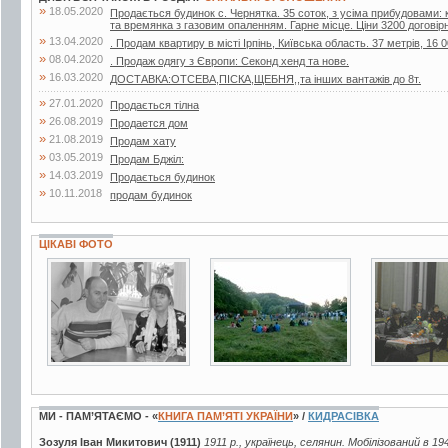
»
18.05.2020
Продається будинок с. Чернятка. 35 соток, з усіма прибудовами: к
та времянка з газовим опаленням. Гарне місце. Ціни 3200 договір
»
13.04.2020
. Продам квартиру в місті Ірпінь, Київська область. 37 метрів, 16 0
»
08.04.2020
. Продаж одягу з Європи: Секонд хенд та нове.
»
16.03.2020
ДОСТАВКА:ОТСЕВА,ПІСКА,ЩЕБНЯ,,та інших вантажів до 8т.
»
27.01.2020
Продається тілна
»
26.08.2019
Продается дом
»
21.08.2019
Продам хату
»
03.05.2019
Продам Бджiл:
»
14.03.2019
Продається будинок
»
10.11.2018
продам будинок
ЦІКАВІ ФОТО
2 фото
7 фото
4 фото
МИ - ПАМ’ЯТАЄМО - «
КНИГА ПАМ’ЯТІ УКРАЇНИ
» /
КИДРАСІВКА
Зозуля Іван Микитович (1911)
1911 р., українець, селянин. Мобілізований в 19