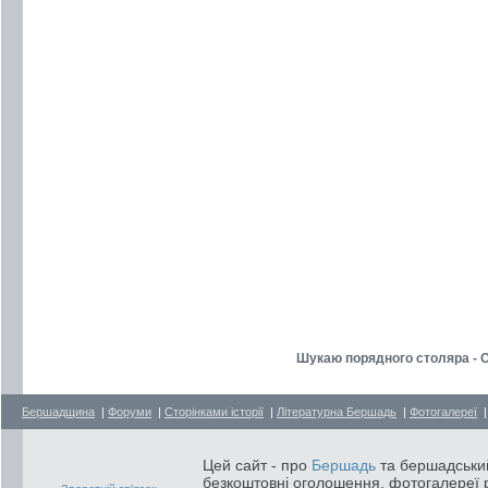
Шукаю порядного столяра - 
Бершадщина
|
Форуми
|
Сторінками історії
|
Літературна Бершадь
|
Фотогалереї
Цей сайт - про
Бершадь
та бершадський
безкоштовні оголошення, фотогалереї р