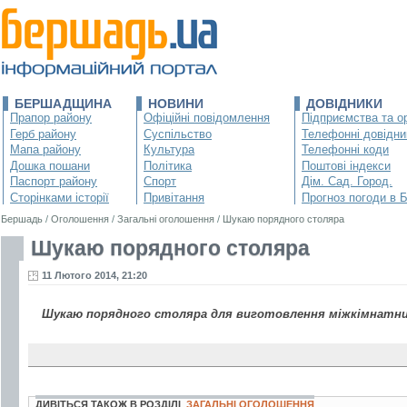
БЕРШАДЩИНА
НОВИНИ
ДОВІДНИКИ
Прапор району
Офіційні повідомлення
Підприємства та ор
Герб району
Суспільство
Телефонні довідни
Мапа району
Культура
Телефонні коди
Дошка пошани
Політика
Поштові індекси
Паспорт району
Спорт
Дім. Сад. Город.
Сторінками історії
Привітання
Прогноз погоди в 
Бершадь
/
Оголошення
/
Загальні оголошення
/
Шукаю порядного столяра
Шукаю порядного столяра
11 Лютого 2014, 21:20
Шукаю порядного столяра для виготовлення міжкімнатних
ДИВІТЬСЯ ТАКОЖ В РОЗДІЛІ
ЗАГАЛЬНІ ОГОЛОШЕННЯ