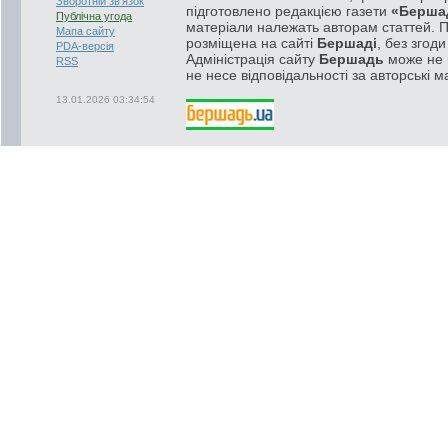
Зворотній зв'язок
підготовлено редакцією газети
«Берша
Публічна угода
матеріали належать авторам статтей. 
Мапа сайту
розміщена на сайті
Бершаді
, без згод
PDA-версія
Адміністрація сайту
Бершадь
може не п
RSS
не несе відповідальності за авторські м
13.01.2026 03:34:54