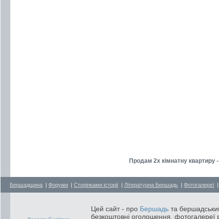
Продам 2х кімнатну квартиру 
Бершадщина
|
Форуми
|
Сторінками історії
|
Літературна Бершадь
|
Фотогалереї
Цей сайт - про
Бершадь
та бершадський
безкоштовні оголошення, фотогалереї р