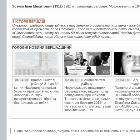
Зозуля Іван Микитович (1911)
1911 р., українець, селянин. Мобілізований в 19
З ІСТОРІЇ БЕРШАДІ
Славною традицією став зв'язок з трудівниками соціалістичних ланів - вже 
колгоспом «Перемога» села Поташні. Серед інших бершадських підприємств,
«Сільгосптехніки», якому на честь 50-річчя Комуністичної партії України бу
праці. Самовіддана праця здруженого колективу об'єднання...
ГОЛОВНІ НОВИНИ БЕРШАДЩИНИ
06.04.18
Шановні жителі
02.04.18
Шановні жителі
25.03.18
Берш
району! З 1 до 30
району!
відді
квітня Національна поліція
Неодноразово працівники
Головного упра
України проводить місячник
Бершадського відділу поліції
національної пол
добровільної здачі
повідомляли про шахраїв.
Вінницькій обла
незареєстрованої зброї та
Та, незважаючи на це, тільки
розшукується гр
боєприпасів до неї.»»
протягом березня 2018-го
Віталіївна Домо
четверо осіб стали жертвами
27.04.1996 р.н.,
зловмисників....»»
Поташні, вул. Ос
Якщо Ви виявили помилку, виділіть текст з помилкою та натисніть Ctrl+Enter щ