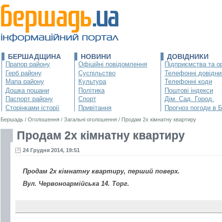
БЕРШАДЩИНА
НОВИНИ
ДОВІДНИКИ
Прапор району
Офіційні повідомлення
Підприємства та ор
Герб району
Суспільство
Телефонні довідни
Мапа району
Культура
Телефонні коди
Дошка пошани
Політика
Поштові індекси
Паспорт району
Спорт
Дім. Сад. Город.
Сторінками історії
Привітання
Прогноз погоди в 
Бершадь
/
Оголошення
/
Загальні оголошення
/
Продам 2х кімнатну квартиру
Продам 2х кімнатну квартиру
24 Грудня 2014, 19:51
Продам 2х кімнатну квартиру, перший поверх.
Вул. Червоноармійська 14. Торг.