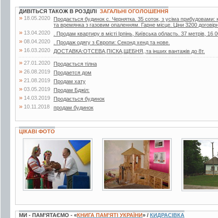
ДИВІТЬСЯ ТАКОЖ В РОЗДІЛІ
ЗАГАЛЬНІ ОГОЛОШЕННЯ
»
18.05.2020
Продається будинок с. Чернятка. 35 соток, з усіма прибудовами: к
та времянка з газовим опаленням. Гарне місце. Ціни 3200 договір
»
13.04.2020
. Продам квартиру в місті Ірпінь, Київська область. 37 метрів, 16 0
»
08.04.2020
. Продаж одягу з Європи: Секонд хенд та нове.
»
16.03.2020
ДОСТАВКА:ОТСЕВА,ПІСКА,ЩЕБНЯ,,та інших вантажів до 8т.
»
27.01.2020
Продається тілна
»
26.08.2019
Продается дом
»
21.08.2019
Продам хату
»
03.05.2019
Продам Бджiл:
»
14.03.2019
Продається будинок
»
10.11.2018
продам будинок
ЦІКАВІ ФОТО
4 фото
7 фото
75 фото
МИ - ПАМ’ЯТАЄМО - «
КНИГА ПАМ’ЯТІ УКРАЇНИ
» /
КИДРАСІВКА