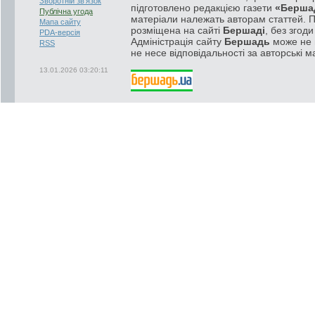
Зворотній зв'язок
підготовлено редакцією газети
«Берша
Публічна угода
матеріали належать авторам статтей. 
Мапа сайту
розміщена на сайті
Бершаді
, без згод
PDA-версія
Адміністрація сайту
Бершадь
може не п
RSS
не несе відповідальності за авторські м
13.01.2026 03:20:11