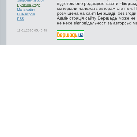
Зворотній зв'язок
підготовлено редакцією газети
«Берша
Публічна угода
матеріали належать авторам статтей. 
Мапа сайту
розміщена на сайті
Бершаді
, без згод
PDA-версія
Адміністрація сайту
Бершадь
може не п
RSS
не несе відповідальності за авторські м
11.01.2026 05:40:48