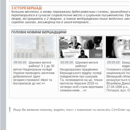
З ІСТОРІЇ БЕРШАДІ
Колишнє містечко, в якому переважали дрібні ремісники і селяни, пригноблені
перетворилося в сучасне соціалістичне місто з суцільною письменністю. Пр
лікарів, які працюють у 2 лікарнях, а також медпрацівники інших медичних зак
середніх школах, восьмирічці та в школі-інтернаті....
ГОЛОВНІ НОВИНИ БЕРШАДЩИНИ
06.04.18
Шановні жителі
02.04.18
Шановні жителі
25.03.18
Берш
району! З 1 до 30
району!
відді
квітня Національна поліція
Неодноразово працівники
Головного упра
України проводить місячник
Бершадського відділу поліції
національної пол
добровільної здачі
повідомляли про шахраїв.
Вінницькій обла
незареєстрованої зброї та
Та, незважаючи на це, тільки
розшукується гр
боєприпасів до неї.»»
протягом березня 2018-го
Віталіївна Домо
четверо осіб стали жертвами
27.04.1996 р.н.,
зловмисників....»»
Поташні, вул. Ос
Якщо Ви виявили помилку, виділіть текст з помилкою та натисніть Ctrl+Enter щ