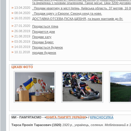
та времянка з газовим опаленням. Гарне місце. Ціни 3200 договір
»
13.04.2020
. Продам квартиру в місті Ірпінь, Київська область. 37 метрів, 16 0
»
08.04.2020
. Продаж одягу з Європи: Секонд хенд та нове.
»
16.03.2020
ДОСТАВКА:ОТСЕВА,ПІСКА,ЩЕБНЯ,,та інших вантажів до 8т.
»
27.01.2020
Продається тілна
»
26.08.2019
Продается дом
»
21.08.2019
Продам хату
»
03.05.2019
Продам Бджiл:
»
14.03.2019
Продається будинок
»
10.11.2018
продам будинок
ЦІКАВІ ФОТО
3 фото
3 фото
11 фото
МИ - ПАМ’ЯТАЄМО - «
КНИГА ПАМ’ЯТІ УКРАЇНИ
» /
КРАСНОСІЛКА
Тирса Прокіп Тарасович (1920)
1920 р., українець, селянин. Мобілізований в 