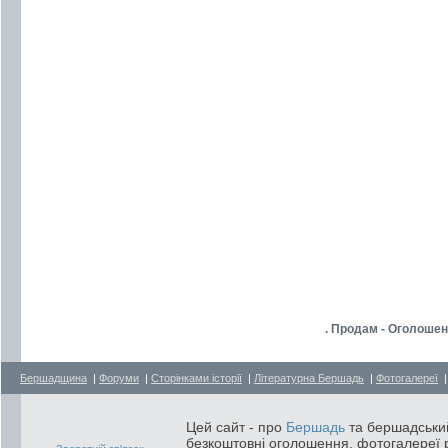
. Продам - Оголоше
Бершадщина
|
Форуми
|
Сторінками історії
|
Літературна Бершадь
|
Фотогалереї
Цей сайт - про
Бершадь
та бершадський
безкоштовні оголошення, фотогалереї р