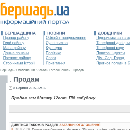
БЕРШАДЩИНА
НОВИНИ
ДОВІДНИКИ
Прапор району
Офіційні повідомлення
Підприємства та ор
Герб району
Суспільство
Телефонні довідни
Мапа району
Культура
Телефонні коди
Дошка пошани
Політика
Поштові індекси
Паспорт району
Спорт
Дім. Сад. Город.
Сторінками історії
Привітання
Прогноз погоди в 
Бершадь
/
Оголошення
/
Загальні оголошення
/
. Продам
. Продам
8 Серпня 2015, 22:16
. Продам зем.ділянку 12сот. Під забудову.
ДИВІТЬСЯ ТАКОЖ В РОЗДІЛІ
ЗАГАЛЬНІ ОГОЛОШЕННЯ
»
18.05.2020
Продається будинок с. Чернятка. 35 соток, з усіма прибудовами: к