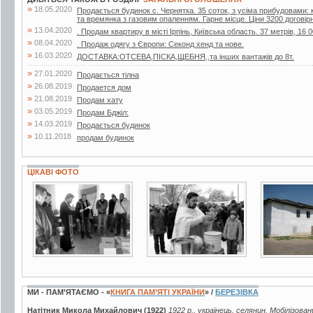
»
18.05.2020
Продається будинок с. Чернятка. 35 соток, з усіма прибудовами: к
та времянка з газовим опаленням. Гарне місце. Ціни 3200 договір
»
13.04.2020
. Продам квартиру в місті Ірпінь, Київська область. 37 метрів, 16 0
»
08.04.2020
. Продаж одягу з Європи: Секонд хенд та нове.
»
16.03.2020
ДОСТАВКА:ОТСЕВА,ПІСКА,ЩЕБНЯ,,та інших вантажів до 8т.
»
27.01.2020
Продається тілна
»
26.08.2019
Продается дом
»
21.08.2019
Продам хату
»
03.05.2019
Продам Бджiл:
»
14.03.2019
Продається будинок
»
10.11.2018
продам будинок
ЦІКАВІ ФОТО
2 фото
3 фото
6 фото
МИ - ПАМ’ЯТАЄМО - «
КНИГА ПАМ’ЯТІ УКРАЇНИ
» /
БЕРЕЗІВКА
Натітник Микола Михайлович (1922)
1922 р., українець, селянин. Мобілізован