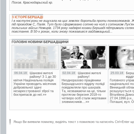
Похов. Краснодарьский кр.
З ІСТОРІЇ БЕРШАДІ
І в наступні роки не вщухала на цих землях боротьба проти поневолювачів.
під проводом С, Палія. Тут було сформовано сотню на чолі з сотником Лук'ян
польських військ Немирів. 1734 року надвірні козаки Бершаді підтримали се
повстання. В 50-х роках, коли знову пожвавився гайдамацький...
ГОЛОВНІ НОВИНИ БЕРШАДЩИНИ
06.04.18
Шановні жителі
02.04.18
Шановні жителі
25.03.18
Берш
району! З 1 до 30
району!
відді
квітня Національна поліція
Неодноразово працівники
Головного упра
України проводить місячник
Бершадського відділу поліції
національної пол
добровільної здачі
повідомляли про шахраїв.
Вінницькій обла
незареєстрованої зброї та
Та, незважаючи на це, тільки
розшукується гр
боєприпасів до неї.»»
протягом березня 2018-го
Віталіївна Домо
четверо осіб стали жертвами
27.04.1996 р.н.,
зловмисників....»»
Поташні, вул. Ос
Якщо Ви виявили помилку, виділіть текст з помилкою та натисніть Ctrl+Enter щ