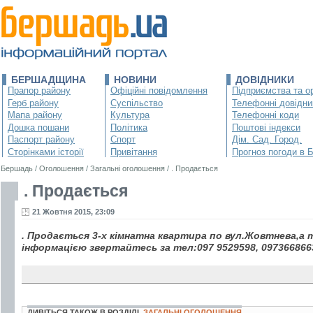
БЕРШАДЩИНА
НОВИНИ
ДОВІДНИКИ
Прапор району
Офіційні повідомлення
Підприємства та ор
Герб району
Суспільство
Телефонні довідни
Мапа району
Культура
Телефонні коди
Дошка пошани
Політика
Поштові індекси
Паспорт району
Спорт
Дім. Сад. Город.
Сторінками історії
Привітання
Прогноз погоди в 
Бершадь
/
Оголошення
/
Загальні оголошення
/
. Продається
. Продається
21 Жовтня 2015, 23:09
. Продається 3-х кімнатна квартира по вул.Жовтнева,а 
інформацією звертайтесь за тел:097 9529598, 097366866
ДИВІТЬСЯ ТАКОЖ В РОЗДІЛІ
ЗАГАЛЬНІ ОГОЛОШЕННЯ