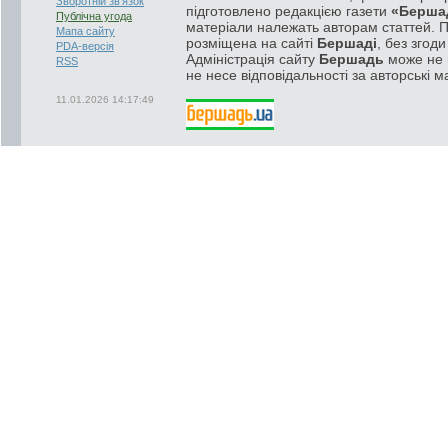
Зворотній зв'язок
підготовлено редакцією газети
«Берша
Публічна угода
матеріали належать авторам статтей. 
Мапа сайту
розміщена на сайті
Бершаді
, без згод
PDA-версія
Адміністрація сайту
Бершадь
може не п
RSS
не несе відповідальності за авторські м
11.01.2026 14:17:49