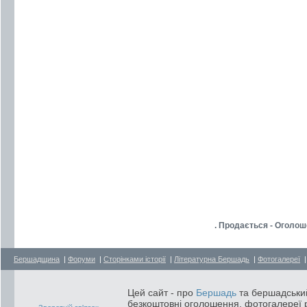
. Продається - Оголо
Бершадщина
|
Форуми
|
Сторінками історії
|
Літературна Бершадь
|
Фотогалереї
Цей сайт - про
Бершадь
та бершадський
безкоштовні оголошення, фотогалереї р