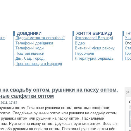
ДОВІДНИКИ
ЖИТТЯ БЕРШАДІ
І
ння
Підприємства та організації
Фотогалереї Бершаді
У н
Телефонні довідники
Відео
Ог
Телефонні коди
Визначні місця району
Ста
Поштові індекси
Персоналії
Гор
Дім. Сад. Город.
Літературна Бершадь
Про
Прогноз погоди в Бершаді
 на свадьбу оптом, рушники на пасху оптом,
ные салфетки оптом
2011, 17:54
ушники оптом Печатные рушники оптом, печатные салфетки
 оптом. Свадебные рушники оптом или рушники на свадьбу оптом.
рушники оптом или рушники на пасху оптом. Пасхальные
том. Рушники на икону оптом. Друковані рушники оптом. Весільні
ом або рушники на весілля оптом. Пасхальні рушники оптом або
о