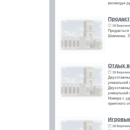
великодні р
Продаєть
19 Березня 
Продається 
Шевченка. З
Отдых в
19 Березня 
Двухэтажные
уникальной 
Двухэтажные
уникальной 
Номера с уд
приятного о
Игровые
18 Березня 