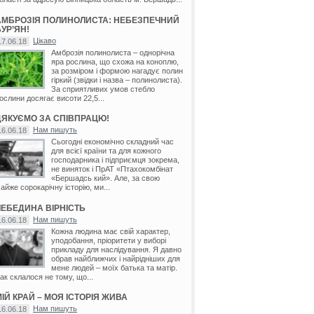
АМБРОЗІЯ ПОЛИНОЛИСТА: НЕБЕЗПЕЧНИЙ
УР’ЯН!
Цікаво
17.06.18
Амброзія полинолиста – однорічна
яра рослина, що схожа на коноплю,
за розміром і формою нагадує полин
гіркий (звідки і назва – полинолиста).
За сприятливих умов стебло
ослини досягає висоти 22,5...
ДЯКУЄМО ЗА СПІВПРАЦЮ!
Нам пишуть
16.06.18
Сьогодні економічно складний час
для всієї країни та для кожного
господарника і підприємця зокрема,
не виняток і ПрАТ «Птахокомбінат
«Бершадсь кий». Але, за свою
айже сорокарічну історію, ми...
ЛЕБЕДИНА ВІРНІСТЬ
Нам пишуть
16.06.18
Кожна людина має свій характер,
уподобання, пріоритети у виборі
прикладу для наслідування. Я давно
обрав найближчих і найрідніших для
мене людей – моїх батька та матір.
ак склалося не тому, що...
ІЙ КРАЙ – МОЯ ІСТОРІЯ ЖИВА
Нам пишуть
16.06.18