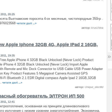
2011, 20:25
сята Вьетнамские поросята 4-ох месячные, чистопородные 350гр .
0976023568
читати далі ...»
автор:
kruschina
w Apple Iphone 32GB 4G, Apple IPad 2 16GB,
2011, 19:35
Free Apple iPhone 4 32GB Black Unlocked (Never Lock) Product
le iPhone 4 32GB Black Unlocked (Never Lock) Import Apple
ith Remote and Mic Dock Connector to USB Cable USB Power Adapter
on Key Product Features 5 Megapixel Camera Assisted GPS
Wi-Fi Bluetooth 2.1 EDR Digital compass Apple Ipad 2 16GB,32GB
..
читати далі ...»
автор:
Unique_electltd
асный обогреватель ЭЛТРОН ИП 500
2011, 12:41
ктроотопления, основанная на принципе длинноволнового
го излучения с низким уровнем энергопотребления. Экономична,