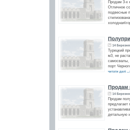
Продам 3-х 
Отличное со
подвесные п
стилизована
холодная\го
Полупри
14 Березня 
Турецкий пр
м3, не раст
самосвалы, 
порт Черног
читати далі ...
Продам 
14 Березня 
Продам полу
предлагает 
устанавлива
детальную 