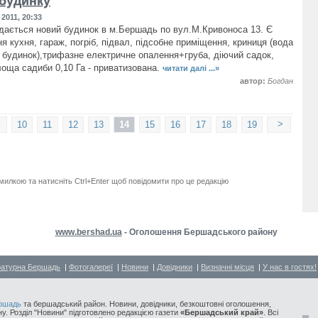
будинку
2011, 20:33
ається новий будинок в м.Бершадь по вул.М.Кривоноса 13. Є
я кухня, гараж, погріб, підвал, підсобне приміщення, криниця (вода
 будинок),трифазне електричне опалення+груба, діючий садок,
оща садиби 0,10 Га - приватизована.
читати далі ...»
автор:
Богдан
>
10
11
12
13
14
15
16
17
18
19
милкою та натисніть Ctrl+Enter щоб повідомити про це редакцію
www.bershad.ua
- Оголошення Бершадського району
ратурна Бершадь
|
Фотогалереї
|
Новини
|
Довідники
|
Визначні місця
|
У нас в гостях!
ршадь
та бершадський район. Новини, довідники, безкоштовні оголошення,
у. Розділ "Новини" підготовлено редакцією газети
«Бершадський край»
. Всі