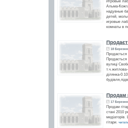
Игровые лаб
Альма-Кожга
надувные ба
детей, моль
игровые лаб
комнаты в п
Продаєт
18 Березня 
Продається 
Продається 
вулиці Своб
т.ч.житлова-
ділянка-0.1
будівля,під
Продам г
17 Березня 
Продам гіта
стані 2010 р
медіаторів. 
гітари.
читати