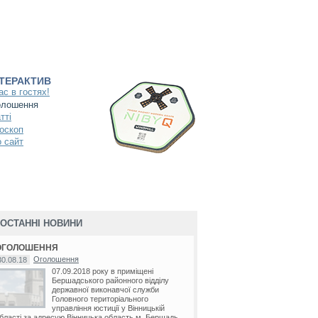
НТЕРАКТИВ
ас в гостях!
олошення
тті
оскоп
 сайт
ОСТАННІ НОВИНИ
ОГОЛОШЕННЯ
Оголошення
30.08.18
07.09.2018 року в приміщені
Бершадського районного відділу
державної виконавчої служби
Головного територіального
управління юстиції у Вінницькій
бласті за адресую Вінницька область м. Бершадь...