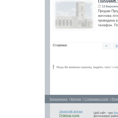
Продаж 
13 Березня 
Продам Прод
житлова літн
проведена в
телефон. Пл
Сторінки:
<
9
Якщо Ви виявили помилку, виділіть текст з по
Бершадщина
|
Форуми
|
Сторінками історії
|
Літе
Зворотній зв'язок
Цей сайт - про
Бе
Публічна угода
фотогалереї район