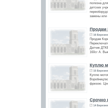
полезна для
детских учр
переоборудо
замены или 
Продам 
16 Березня 
Продам Коро
Переключате
Датчик ДТКБ
160сг А. В
Куплю м
15 Березня 
Куплю мотоб
Воробництво
фрезою. Цін
Срочно 
14 Березня 