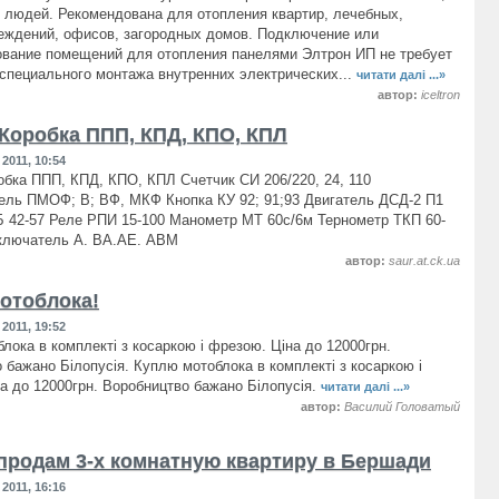
 людей. Рекомендована для отопления квартир, лечебных,
еждений, офисов, загородных домов. Подключение или
вание помещений для отопления панелями Элтрон ИП не требует
специального монтажа внутренних электрических...
читати далі ...»
автор:
iceltron
Коробка ППП, КПД, КПО, КПЛ
2011, 10:54
бка ППП, КПД, КПО, КПЛ Счетчик СИ 206/220, 24, 110
ль ПМОФ; В; ВФ, МКФ Кнопка КУ 92; 91;93 Двигатель ДСД-2 П1
 42-57 Реле РПИ 15-100 Манометр МТ 60с/6м Тернометр ТКП 60-
ыключатель А. ВА.АЕ. АВМ
автор:
saur.at.ck.ua
отоблока!
2011, 19:52
лока в комплекті з косаркою і фрезою. Ціна до 12000грн.
 бажано Білопусія. Куплю мотоблока в комплекті з косаркою і
а до 12000грн. Воробництво бажано Білопусія.
читати далі ...»
автор:
Василий Головатый
продам 3-х комнатную квартиру в Бершади
2011, 16:16