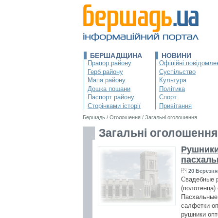
БЕРШАДЩИНА
НОВИНИ
Прапор району
Офіційні повідомле
Герб району
Суспільство
Мапа району
Культура
Дошка пошани
Політика
Паспорт району
Спорт
Сторінками історії
Привітання
Бершадь
/
Оголошення
/
Загальні оголошення
Загальні оголошення
Рушники
пасхаль
20 Березня 
Свадебные р
(полотенца)
Пасхальные 
салфетки оп
рушники опт