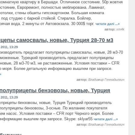
комнатную квартиру в Бершади. Отличиное состояние. 50р жовтня
стояние, Евроремонт, полностью меблирована. Ламинат,
отолки, стены обшиты гипсокартоном. Большая комната
 под студию с барной стойкой. Стиралка. Бойлер,
рячая вода. 2 минуты от Автовокзала. 30 000$ торг.
читати далі ...»
автор:
xm4k
цепы самосвалы, новые, Турция 28-70 м3
2011, 13:29
оизводитель предлагает полуприцепы самосвалы, новые, 28 м3-70
аможенные. Турецкий производитель предлагает полуприцепы
новые, 28 м3-70 м3, не растаможенные. Условия поставки – CFR
о моря. Более детальную информацию вышлем при запросе.
»
автор:
Владимир Геннадьевич
полуприцепы бензовозы, новыe, Турция
2011, 13:29
прицепы бензовозы, новыe, Турция Турецкий производитель
полуприцепы бензовозы, 3-осные. По желанию покупателя
ем насос. Условия поставки – CFR порт Черного моря. Более
информацию вышлем при запросе. Skype: sklyar55
читати далі ...»
автор:
Владимир Геннадьевич