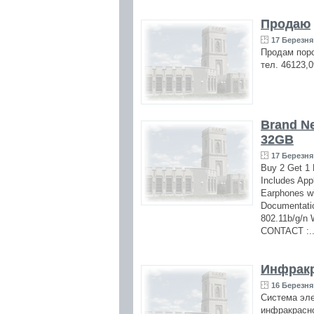
Продаю
17 Березня 
Продам поро
тел. 46123,
Brand Ne
32GB
17 Березня 
Buy 2 Get 1 
Includes App
Earphones w
Documentati
802.11b/g/n 
CONTACT :.
Инфракр
16 Березня 
Система эле
инфракрасно