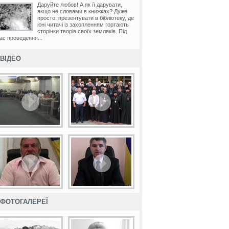
Даруйте любов! А як її дарувати,
якщо не словами в книжках? Дуже
просто: презентувати в бібліотеку, де
юні читачі із захопленням гортають
сторінки творів своїх земляків. Під
ас проведення...
ВІДЕО
ФОТОГАЛЕРЕЇ