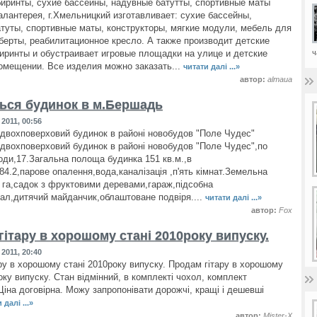
иринты, сухие бассейны, надувные батутты, спортивные маты
лантерея, г.Хмельницкий изготавливает: сухие бассейны,
туты, спортивные маты, конструкторы, мягкие модули, мебель для
берты, реабилитационное кресло. А также производит детские
ч
иринты и обустраивает игровые площадки на улице и детские
омещении. Все изделия можно заказать...
читати далі ...»
автор:
almaua
ься будинок в м.Бершадь
2011, 00:56
двохповерховий будинок в районі новобудов "Поле Чудес"
двохповерховий будинок в районі новобудов "Поле Чудес",по
оди,17.Загальна полоща будинка 151 кв.м.,в
84.2,парове опалення,вода,каналізація ,п'ять кімнат.Земельна
0 га,садок з фруктовими деревами,гараж,підсобна
вал,дитячий майданчик,облаштоване подвіря....
читати далі ...»
автор:
Fox
ітару в хорошому стані 2010року випуску.
2011, 20:40
ру в хорошому стані 2010року випуску. Продам гітару в хорошому
оку випуску. Стан відмінний, в комплекті чохол, комплект
Ціна договірна. Можу запропонівати дорожчі, кращі і дешевші
 далі ...»
автор:
Mister-X