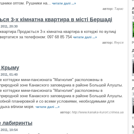
ушники оптом. Рушники на...
читати далі ...»
автор:
Тарас
Б
ся 3-х кімнатна квартира в місті Бершаді
2011, 20:30
квартира Продається 3-х кімнатна квартира в котеджі по вулиці
вертатися за телефоном: 097 68 85 754
читати далі ...»
р
автор:
Януся
 Крыму
2011, 01:40
 коттеджи мини-пансионата "Магнолия" расположены в
м
природной зоне Канакского заповедниа в районе Большой Алушты.
 коттеджи мини-пансионата "Магнолия" расположены в
природной зоне Канакского заповедниа в районе Большой Алушты.
обной планировкой и со всеми условиями, необходимыми для
тдыха вблизи моря.
читати далі ...»
автор:
http://www.kanaka-kurort.crimea.ua
Т
 лабиринты
М
2011, 10:54