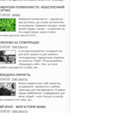
АМБРОЗІЯ ПОЛИНОЛИСТА: НЕБЕЗПЕЧНИЙ
УР’ЯН!
Цікаво
17.06.18
Амброзія полинолиста – однорічна
яра рослина, що схожа на коноплю,
за розміром і формою нагадує полин
гіркий (звідки і назва – полинолиста).
За сприятливих умов стебло
ослини досягає висоти 22,5...
ДЯКУЄМО ЗА СПІВПРАЦЮ!
Нам пишуть
16.06.18
Сьогодні економічно складний час
для всієї країни та для кожного
господарника і підприємця зокрема,
не виняток і ПрАТ «Птахокомбінат
«Бершадсь кий». Але, за свою
айже сорокарічну історію, ми...
ЛЕБЕДИНА ВІРНІСТЬ
Нам пишуть
16.06.18
Кожна людина має свій характер,
уподобання, пріоритети у виборі
прикладу для наслідування. Я давно
обрав найближчих і найрідніших для
мене людей – моїх батька та матір.
ак склалося не тому, що...
ІЙ КРАЙ – МОЯ ІСТОРІЯ ЖИВА
Нам пишуть
16.06.18