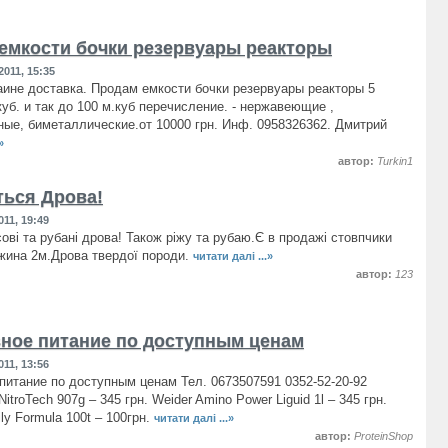
емкости бочки резервуары реакторы
011, 15:35
аине доставка. Продам емкости бочки резервуары реакторы 5
куб. и так до 100 м.куб перечисление. - нержавеющие ,
ые, биметаллические.от 10000 грн. Инф. 0958326362. Дмитрий
»
автор:
Turkin1
ься Дрова!
11, 19:49
ові та рубані дрова! Також ріжу та рубаю.Є в продажі стовпчики
вжина 2м.Дрова твердої породи.
читати далі ...»
автор:
123
ное питание по доступным ценам
11, 13:56
питание по доступным ценам Тел. 0673507591 0352-52-20-92
itroTech 907g – 345 грн. Weider Amino Power Liguid 1l – 345 грн.
ily Formula 100t – 100грн.
читати далі ...»
автор:
ProteinShop