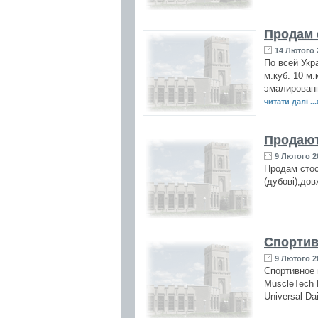
Продам 
14 Лютого 2
По всей Укр
м.куб. 10 м.
эмалированн
читати далі ...
Продают
9 Лютого 20
Продам стос
(дубові),до
Спортив
9 Лютого 20
Спортивное 
MuscleTech N
Universal Da