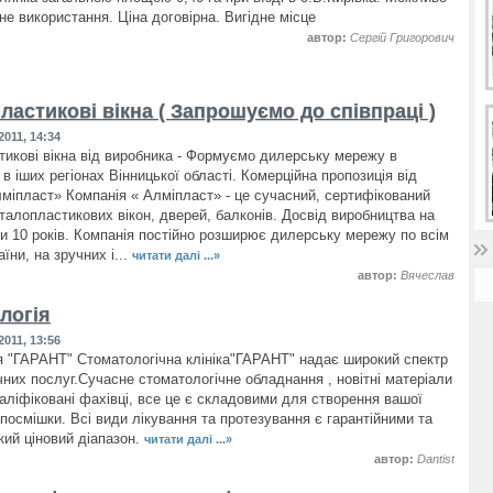
не використання. Ціна договірна. Вигідне місце
автор:
Сергій Григорович
астикові вікна ( Запрошуємо до співпраці )
011, 14:34
икові вікна від виробника - Формуємо дилерську мережу в
в іших регіонах Вінницької області. Комерційна пропозиція від
лміпласт» Компанія « Алміпласт» - це сучасний, сертифікований
талопластикових вікон, дверей, балконів. Досвід виробництва на
ни 10 років. Компанія постійно розширює дилерську мережу по всім
аїни, на зручних і...
читати далі ...»
автор:
Вячеслав
логія
011, 13:56
я "ГАРАНТ" Cтоматологічна клініка"ГАРАНТ" надає широкий спектр
чних послуг.Сучасне стоматологічне обладнання , новітні матеріали
валіфіковані фахівці, все це є складовими для створення вашої
 посмішки. Всі види лікування та протезування є гарантійними та
ий ціновий діапазон.
читати далі ...»
автор:
Dantist