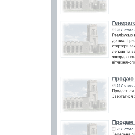
Генерат
25 Лютого 2
Реалізуємо 
до них. Приє
стартери за
легкові та в
закордонног
вітчизняного
Продаю 
24 Лютого 2
Продається 
Звертатися 
Продам 
23 Лютого 2
Земельна ді