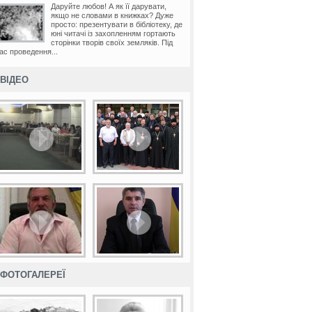
Даруйте любов! А як її дарувати,
якщо не словами в книжках? Дуже
просто: презентувати в бібліотеку, де
юні читачі із захопленням гортають
сторінки творів своїх земляків. Під
ас проведення...
ВІДЕО
ФОТОГАЛЕРЕЇ