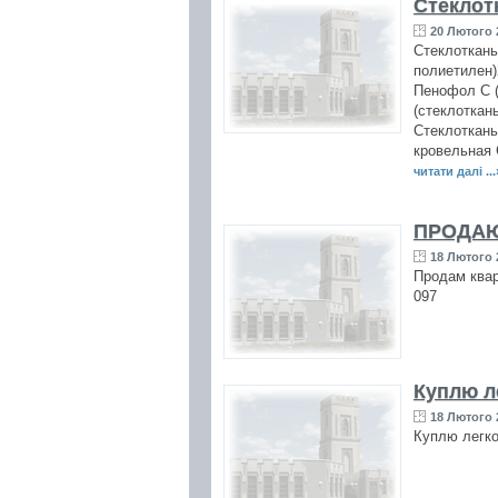
Cтеклот
20 Лютого 2
Cтеклоткан
полиетилен
Пенофол С 
(стеклоткан
Стеклоткань 
кровельная 
читати далі ...
ПРОДАЮ
18 Лютого 2
Продам квар
097
Куплю л
18 Лютого 2
Куплю легко