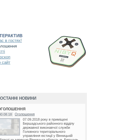
НТЕРАКТИВ
ас в гостях!
олошення
тті
оскоп
 сайт
ОСТАННІ НОВИНИ
ОГОЛОШЕННЯ
Оголошення
30.08.18
07.09.2018 року в приміщені
Бершадського районного відділу
державної виконавчої служби
Головного територіального
управління юстиції у Вінницькій
бласті за адресую Вінницька область м. Бершадь...