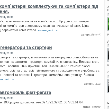
комп`ютерні комплектуючі та комп`ютери під
Б
ння.
011, 18:31
`ютерні комплектуючі та комп`ютери... Продам комп`ютерні
і та комп`ютери в хорошому стані за низькими цінами. Ціна
д параметрів комп`ютера.
читати далі ...»
р
автор:
Mister-X
 генератори та стартери
011, 21:31
аторів та стартерів, вітчизняного та закордонного виробництва на
легкові та вантажні, трактори, комбайни, спецтехніку. Висока якість
м
біт. Гарантія. Ціни приємні. Тел. 098-945-09-37 Ремонт любої
енераторів та стартерів, вітчизняного та закордонного виробництва
і: легкові та вантажні, трактори, комбайни, спецтехніку. Висока
ти далі ...»
автор:
Паша
автомобіль фіат-регата
Т
011, 09:35
к 1986р.ціна договірна. тел.097.722.32.82. 067761.61.84.
М
автор:
sergey