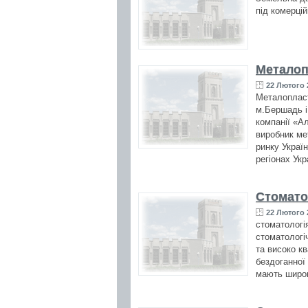
під комерцій
Металопл
22 Лютого 2
Металопласт
м.Бершадь і 
компанії «А
виробник ме
ринку Украї
регіонах Укр
Стомато
22 Лютого 2
стоматологі
стоматологі
та високо к
бездоганної
мають широк