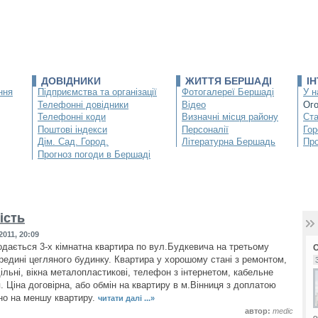
ДОВІДНИКИ
ЖИТТЯ БЕРШАДІ
І
ння
Підприємства та організації
Фотогалереї Бершаді
У н
Телефонні довідники
Відео
Ог
Телефонні коди
Визначні місця району
Ста
Поштові індекси
Персоналії
Гор
Дім. Сад. Город.
Літературна Бершадь
Про
Прогноз погоди в Бершаді
ість
011, 20:09
одається 3-х кімнатна квартира по вул.Будкевича на третьому
ередині цегляного будинку. Квартира у хорошому стані з ремонтом,
ільні, вікна металопластикові, телефон з інтернетом, кабельне
. Ціна договірна, або обмін на квартиру в м.Вінниця з доплатою
нно на меншу квартиру.
читати далі ...»
автор:
medic
о