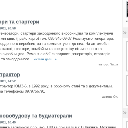
ори та стартери
ч
011, 20:58
генератори, стартери закордонного виробництва та комплектуючі
мні ціни. (прайс карго) тел. 098-945-09-37 Реалізуємо генератори,
кордонного виробництва та комплектуючі до них. На автомобілі
антажні; трактори; комбайни та спецтехніку вітчизняного та
о виробництва. Ремонт любої складності,генераторів, стартерів
 та закордонного...
читати далі ...»
автор:
Паша
трактор
011, 14:52
трактор ЮМЗ-6, з 1992 року, в робочому стані та з документами.
за телефоном 0979756791
автор:
Oxi
новобудову та будматерали
011, 10:49
лянка загальною площею 0,40 га при вїзді в с.В.Кирівка. Можливо