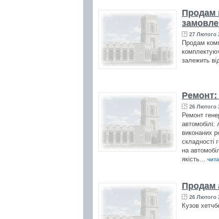
Продам 
замовле
27 Лютого 2
Продам комп
комплектуюч
залежить ві
Ремонт:
26 Лютого 2
Ремонт генер
автомобілі: 
виконаних ро
складності г
на автомобіл
якість...
чита
Продам 
26 Лютого 2
Кузов хетчбе