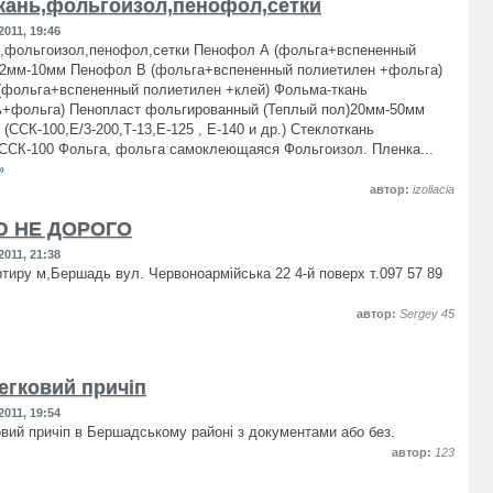
кань,фольгоизол,пенофол,сетки
011, 19:46
ь,фольгоизол,пенофол,сетки Пенофол А (фольга+вспененный
)2мм-10мм Пенофол В (фольга+вспененный полиетилен +фольга)
(фольга+вспененный полиетилен +клей) Фольма-ткань
ь+фольга) Пенопласт фольгированный (Теплый пол)20мм-50мм
(ССК-100,Е/3-200,Т-13,Е-125 , Е-140 и др.) Стеклоткань
ССК-100 Фольга, фольга самоклеющаяся Фольгоизол. Пленка...
»
автор:
izoliacia
 НЕ ДОРОГО
011, 21:38
тиру м,Бершадь вул. Червоноармійська 22 4-й поверх т.097 57 89
автор:
Sergey 45
егковий причіп
011, 19:54
вий причіп в Бершадському районі з документами або без.
автор:
123