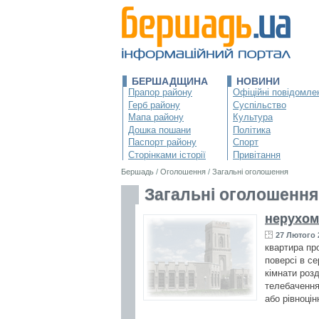
БЕРШАДЩИНА
НОВИНИ
Прапор району
Офіційні повідомле
Герб району
Суспільство
Мапа району
Культура
Дошка пошани
Політика
Паспорт району
Спорт
Сторінками історії
Привітання
Бершадь
/
Оголошення
/
Загальні оголошення
Загальні оголошення
нерухом
27 Лютого 2
квартира пр
поверсі в с
кімнати розд
телебачення
або рівноці