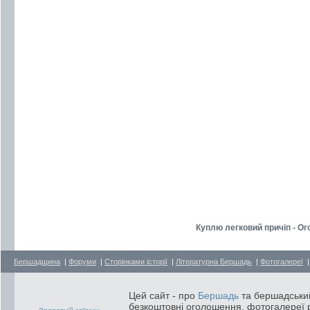
Куплю легковий причіп - О
Бершадщина
|
Форуми
|
Сторінками історії
|
Літературна Бершадь
|
Фотогалереї
Цей сайт - про
Бершадь
та бершадський
безкоштовні оголошення, фотогалереї р