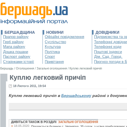
БЕРШАДЩИНА
НОВИНИ
ДОВІДНИКИ
Прапор району
Офіційні повідомлення
Підприємства та ор
Герб району
Суспільство
Телефонні довідни
Мапа району
Культура
Телефонні коди
Дошка пошани
Політика
Поштові індекси
Паспорт району
Спорт
Дім. Сад. Город.
Сторінками історії
Привітання
Прогноз погоди в 
Бершадь
/
Оголошення
/
Загальні оголошення
/
Куплю легковий причіп
Куплю легковий причіп
18 Лютого 2011, 19:54
Куплю легковий причіп в
Бершадському
районі з докумен
ДИВІТЬСЯ ТАКОЖ В РОЗДІЛІ
ЗАГАЛЬНІ ОГОЛОШЕННЯ
»
18.05.2020
Продається будинок с. Чернятка. 35 соток, з усіма прибудовами: к