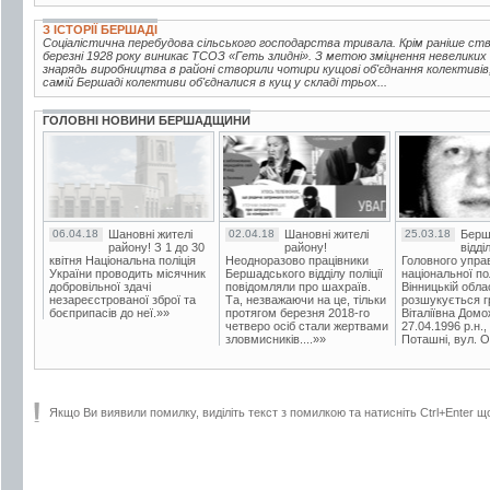
З ІСТОРІЇ БЕРШАДІ
Соціалістична перебудова сільського господарства тривала. Крім раніше ств
березні 1928 року виникає ТСОЗ «Геть злидні». З метою зміцнення невелики
знарядь виробництва в районі створили чотири кущові об'єднання колективів
самій Бершаді колективи об'єдналися в кущ у складі трьох...
ГОЛОВНІ НОВИНИ БЕРШАДЩИНИ
06.04.18
Шановні жителі
02.04.18
Шановні жителі
25.03.18
Берш
району! З 1 до 30
району!
відді
квітня Національна поліція
Неодноразово працівники
Головного упра
України проводить місячник
Бершадського відділу поліції
національної пол
добровільної здачі
повідомляли про шахраїв.
Вінницькій обла
незареєстрованої зброї та
Та, незважаючи на це, тільки
розшукується гр
боєприпасів до неї.»»
протягом березня 2018-го
Віталіївна Домо
четверо осіб стали жертвами
27.04.1996 р.н.,
зловмисників....»»
Поташні, вул. Ос
Якщо Ви виявили помилку, виділіть текст з помилкою та натисніть Ctrl+Enter щ