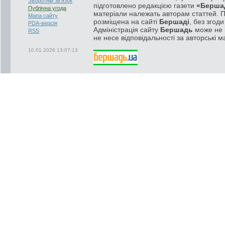
Зворотній зв'язок
підготовлено редакцією газети
«Берша
Публічна угода
матеріали належать авторам статтей. 
Мапа сайту
розміщена на сайті
Бершаді
, без згод
PDA-версія
Адміністрація сайту
Бершадь
може не п
RSS
не несе відповідальності за авторські м
10.01.2026 13:07:13