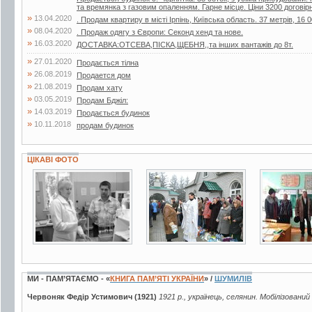
та времянка з газовим опаленням. Гарне місце. Ціни 3200 договір
»
13.04.2020
. Продам квартиру в місті Ірпінь, Київська область. 37 метрів, 16 0
»
08.04.2020
. Продаж одягу з Європи: Секонд хенд та нове.
»
16.03.2020
ДОСТАВКА:ОТСЕВА,ПІСКА,ЩЕБНЯ,,та інших вантажів до 8т.
»
27.01.2020
Продається тілна
»
26.08.2019
Продается дом
»
21.08.2019
Продам хату
»
03.05.2019
Продам Бджiл:
»
14.03.2019
Продається будинок
»
10.11.2018
продам будинок
ЦІКАВІ ФОТО
7 фото
3 фото
3 фото
МИ - ПАМ’ЯТАЄМО - «
КНИГА ПАМ’ЯТІ УКРАЇНИ
» /
ШУМИЛІВ
Червоняк Федір Устимович (1921)
1921 р., українець, селянин. Мобілізований