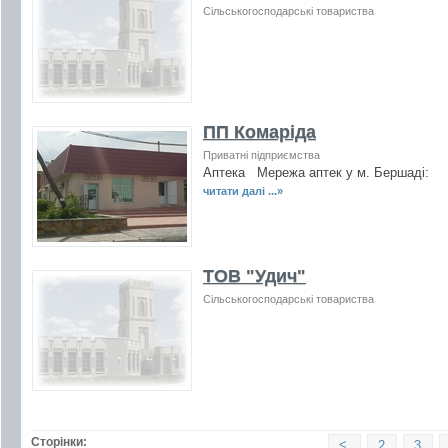
Сільськогосподарські товариства
ПП Комаріда
Приватні підприємства
Аптека Мережа апте
читати далі ...»
ТОВ "Удич"
Сільськогосподарські товариства
Сторінки:
<
2
3