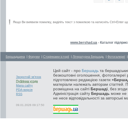
Якщо Ви виявили помилку, виділіть текст з помилкою та натисніть Ctrl+Enter щ
www.bershad.ua
- Каталог підприє
Бершадщина
|
Форуми
|
Сторінками історії
|
Літературна Бершадь
|
Фотогалереї
Цей сайт - про
Бершадь
та бершадський
безкоштовні оголошення, фотогалереї р
Зворотній зв'язок
підготовлено редакцією газети
«Берша
Публічна угода
матеріали належать авторам статтей. 
Мапа сайту
розміщена на сайті
Бершаді
, без згод
PDA-версія
Адміністрація сайту
Бершадь
може не п
RSS
не несе відповідальності за авторські м
09.01.2026 09:17:50