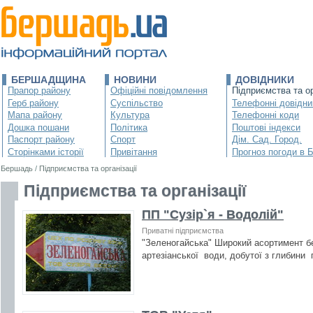
БЕРШАДЩИНА
НОВИНИ
ДОВІДНИКИ
Прапор району
Офіційні повідомлення
Підприємства та ор
Герб району
Суспільство
Телефонні довідни
Мапа району
Культура
Телефонні коди
Дошка пошани
Політика
Поштові індекси
Паспорт району
Спорт
Дім. Сад. Город.
Сторінками історії
Привітання
Прогноз погоди в 
Бершадь
/
Підприємства та організації
Підприємства та організації
ПП "Сузір`я - Водолій"
Приватні підприємства
"Зеленогайська" Широкий асортимент б
артезіанської води, добутої з глибини 