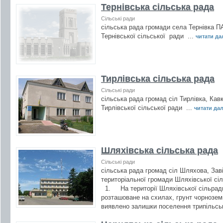
Тернівська сільська рада
Сільські ради
сільська рада громади села Тернівка 
Тернівської сільської ради ...
читати далі
Тирлівська сільська рада
Сільські ради
сільська рада громад сіл Тирлівка, Ка
Тирлівської сільської ради ...
читати далі
Шляхівська сільська рада
Сільські ради
сільська рада громад сіл Шляхова, За
територіальної громади Шляхівської сі
1. На території Шляхівської сільр
розташоване на схилах, грунт чорнозем
виявлено залишки поселення трипільськ