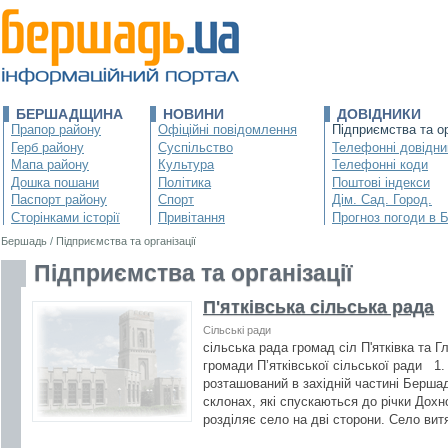
БЕРШАДЩИНА
НОВИНИ
ДОВІДНИКИ
Прапор району
Офіційні повідомлення
Підприємства та ор
Герб району
Суспільство
Телефонні довідни
Мапа району
Культура
Телефонні коди
Дошка пошани
Політика
Поштові індекси
Паспорт району
Спорт
Дім. Сад. Город.
Сторінками історії
Привітання
Прогноз погоди в 
Бершадь
/
Підприємства та організації
Підприємства та організації
П'ятківська сільська рада
Сільські ради
сільська рада громад сіл П'ятківка та
громади П’ятківської сільської ради 
розташований в західній частині Бершад
склонах, які спускаються до річки Дохн
розділяє село на дві сторони. Село витя