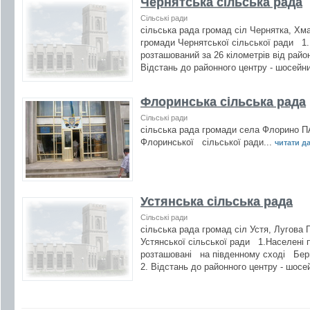
Чернятська сільська рада
Сільські ради
сільська рада громад сіл Чернятка, Хм
громади Чернятської сільської ради 1
розташований за 26 кілометрів від рай
Відстань до районного центру - шосей
Флоринська сільська рада
Сільські ради
сільська рада громади села Флорино 
Флоринської сільської ради...
читати дал
Устянська сільська рада
Сільські ради
сільська рада громад сіл Устя, Лугова
Устянської сільської ради 1.Населені
розташовані на південному сході Берш
2. Відстань до районного центру - шосе