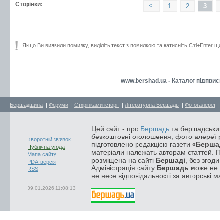
Сторінки:
<
1
2
3
Якщо Ви виявили помилку, виділіть текст з помилкою та натисніть Ctrl+Enter щ
www.bershad.ua
- Каталог підприє
Бершадщина
|
Форуми
|
Сторінками історії
|
Літературна Бершадь
|
Фотогалереї
Цей сайт - про
Бершадь
та бершадський
безкоштовні оголошення, фотогалереї р
Зворотній зв'язок
підготовлено редакцією газети
«Берша
Публічна угода
матеріали належать авторам статтей. 
Мапа сайту
розміщена на сайті
Бершаді
, без згод
PDA-версія
Адміністрація сайту
Бершадь
може не п
RSS
не несе відповідальності за авторські м
09.01.2026 11:08:13