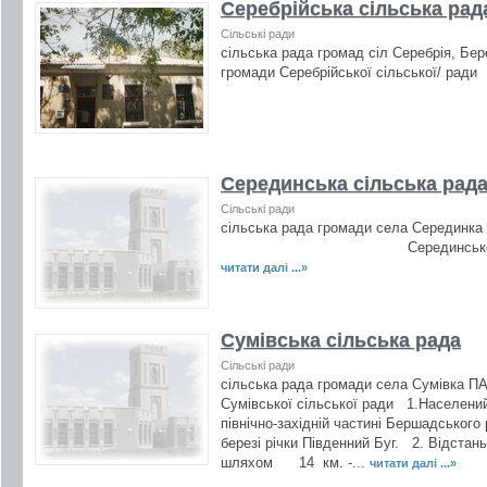
Серебрійська сільська рад
Сільські ради
сільська рада громад сіл Серебрія, Бе
громади Серебрійської сільської/ ради 
Серединська сільська рад
Сільські ради
сільська рада громади села Серединка
Серединської сільської р
читати далі ...»
Сумівська сільська рада
Сільські ради
сільська рада громади села Сумівка П
Сумівської сільської ради 1.Населени
північно-західній частині Бершадського
березі річки Південний Буг. 2. Відстан
шляхом 14 км. -...
читати далі ...»