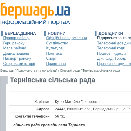
БЕРШАДЩИНА
НОВИНИ
ДОВІДНИКИ
Прапор району
Офіційні повідомлення
Підприємства та ор
Герб району
Суспільство
Телефонні довідни
Мапа району
Культура
Телефонні коди
Дошка пошани
Політика
Поштові індекси
Паспорт району
Спорт
Дім. Сад. Город.
Сторінками історії
Привітання
Прогноз погоди в 
Бершадь
/
Підприємства та організації
/
Сільські ради
/
Тернівська сільська рада
Тернівська сільська рада
Керівник:
Кузик Михайло Григорович
Адреса:
24443, Вінницька обл., Бершадський р-н, с. Те
Контактні телефони:
56731
сільська рада громади села Тернівка