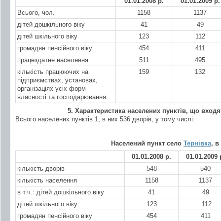
01.01.2008 р.
01.01.2009 р.
Всього, чол.
1158
1137
дітей дошкільного віку
41
49
дітей шкільного віку
123
112
громадян пенсійного віку
454
411
працездатне населення
511
495
кількість працюючих на
159
132
підприємствах, установах,
організаціях усіх форм
власності та господарювання
5. Характеристика населених пунктів, що вход
Всього населених пунктів 1, в них 536 дворів, у тому числі:
Населений пункт село
Тернівка
, в
01.01.2008 р.
01.01.2009 
кількість дворів
548
540
кількість населення
1158
1137
в т.ч.: дітей дошкільного віку
41
49
дітей шкільного віку
123
112
громадян пенсійного віку
454
411