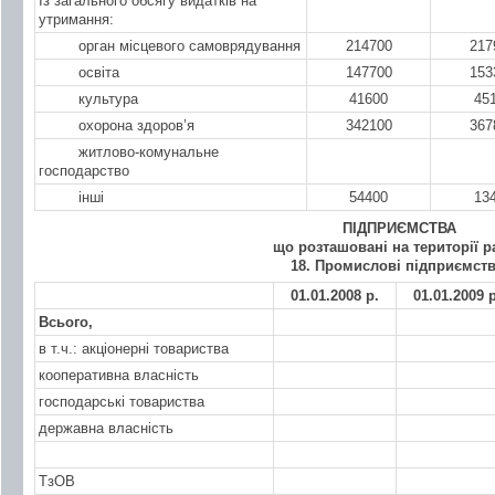
Із загального обсягу видатків на
утримання:
орган місцевого самоврядування
214700
217
освіта
147700
153
культура
41600
45
охорона здоров’я
342100
367
житлово-комунальне
господарство
інші
54400
13
ПІДПРИЄМСТВА
що розташовані на території 
18. Промислові підприємств
01.01.2008 р.
01.01.2009 р
Всього,
в т.ч.: акціонерні товариства
кооперативна власність
господарські товариства
державна власність
ТзОВ