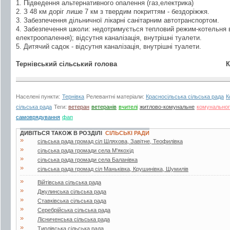
1. Підведення альтернативного опалення (газ,електрика)
2. З 48 км доріг лише 7 км з твердим покриттям - бездоріжжя.
3. Забезпечення дільничної лікарні санітарним автотранспортом.
4. Забезпечення школи: недотримується тепловий режим-котельня 
електроопалення); відсутня каналізація, внутрішні туалети.
5. Дитячий садок - відсутня каналізація, внутрішні туалети.
Тернівський сільський голова
Кузик М
Населені пункти:
Тернівка
Релевантні матеріали:
Красносільська сільська рада
К
сільська рада
Теги:
ветеран
ветеранів
вчителі
житлово-комунальне
комунально
самоврядування
фап
ДИВІТЬСЯ ТАКОЖ В РОЗДІЛІ
СІЛЬСЬКІ РАДИ
»
сільська рада громад сіл Шляхова, Завітне, Теофилівка
»
сільська рада громади села М'якохід
»
сільська рада громади села Баланівка
»
сільська рада громад сіл Маньківка, Крушинівка, Шумилів
»
Війтівська сільська рада
»
Джулинська сільська рада
»
Ставківська сільська рада
»
Серебрійська сільська рада
»
Лісниченська сільська рада
»
Тирлівська сільська рада