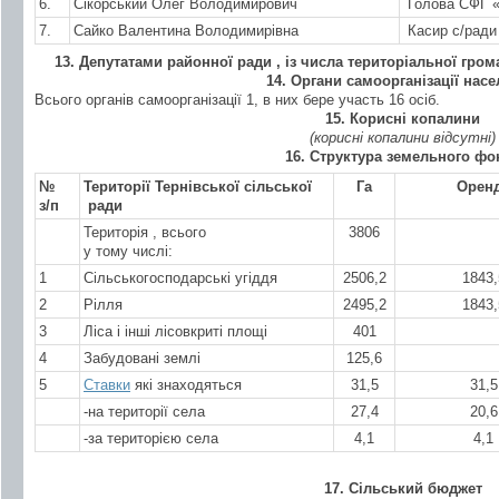
6.
Сікорський Олег Володимирович
Голова СФГ «
7.
Сайко Валентина Володимирівна
Касир с/ради
13. Депутатами районної ради , із числа територіальної гро
14. Органи самоорганізації нас
Всього органів самоорганізації 1, в них бере участь 16 осіб.
15. Корисні копалини
(корисні копалини відсутні)
16. Структура земельного фо
№
Території Тернівської сільської
Га
Орен
з/п
ради
Територія , всього
3806
у тому числі:
1
Сільськогосподарські угіддя
2506,2
1843,
2
Рілля
2495,2
1843,
3
Ліса і інші лісовкриті площі
401
4
Забудовані землі
125,6
5
Ставки
які знаходяться
31,5
31,5
-на території села
27,4
20,6
-за територією села
4,1
4,1
17. Сільський бюджет