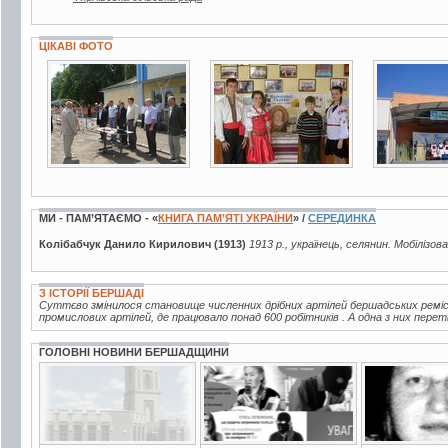
ЦІКАВІ ФОТО
3 фото
5 фото
3 фото
МИ - ПАМ’ЯТАЄМО - «
КНИГА ПАМ’ЯТІ УКРАЇНИ
» /
СЕРЕДИНКА
Колібабчук Данило Кирилович (1913)
1913 р., українець, селянин. Мобілізов
З ІСТОРІЇ БЕРШАДІ
Суттєво змінилося становище численних дрібних артілей бершадських ремісни
промислових артілей, де працювало понад 600 робітників . А одна з них пере
ГОЛОВНІ НОВИНИ БЕРШАДЩИНИ