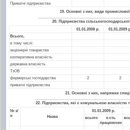
Приватні підприємства
19. Основні з них, види промислової
_____________________________________________
20. Підприємства сільськогосподарсько
01.01.2008 р.
01.01.2009 р
Всього,
в тому числі:
акціонерні товариства
кооперативна власність
державна власність
ТзОВ
фермерські господарства
2
2
приватні підприємства
21. Основні з них, напрямки спеціа
______________________________________________
22. Підприємства, які є комунальною власністю 
№ з/
01.01.2009 р.
п
Назва
всього
к-сть
вс
працюючих