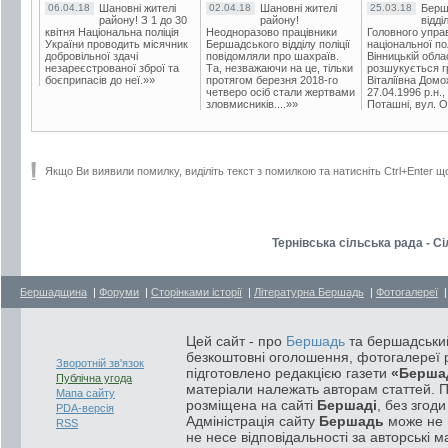
06.04.18
Шановні жителі
02.04.18
Шановні жителі
25.03.18
Берш
району! З 1 до 30
району!
відді
квітня Національна поліція
Неодноразово працівники
Головного упра
України проводить місячник
Бершадського відділу поліції
національної пол
добровільної здачі
повідомляли про шахраїв.
Вінницькій обла
незареєстрованої зброї та
Та, незважаючи на це, тільки
розшукується гр
боєприпасів до неї.»»
протягом березня 2018-го
Віталіївна Домо
четверо осіб стали жертвами
27.04.1996 р.н.,
зловмисників....»»
Поташні, вул. Ос
Якщо Ви виявили помилку, виділіть текст з помилкою та натисніть Ctrl+Enter щ
Тернівська сільська рада - С
Бершадщина
|
Форуми
|
Сторінками історії
|
Літературна Бершадь
|
Фотогалереї
Цей сайт - про
Бершадь
та бершадський
безкоштовні оголошення, фотогалереї р
Зворотній зв'язок
підготовлено редакцією газети
«Берша
Публічна угода
матеріали належать авторам статтей. 
Мапа сайту
розміщена на сайті
Бершаді
, без згод
PDA-версія
Адміністрація сайту
Бершадь
може не п
RSS
не несе відповідальності за авторські м