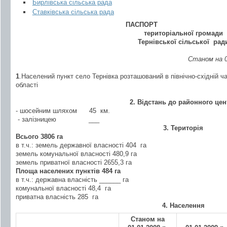
Бирлівська сільська рада
Ставківська сільська рада
ПАСПОРТ
територіальної громади
Тернівської сільської рад
Станом на 0
1
.Населений пункт село Тернівка розташований в північно-східній ч
області
2. Відстань до районного цен
- шосейним шляхом 45 км.
- залізницею
___
3. Територія
Всього 3806 га
в т.ч.: земель державної власності 404 га
земель комунальної власності 480,9 га
земель приватної власності 2655,3 га
Площа населених пунктів 484 га
в т.ч.: державна власність ______ га
комунальної власності 48,4 га
приватна власність 285 га
4. Населення
Станом на