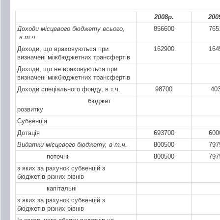
2008р.
200
Доходи місцевого бюджету всього,
856600
765
в т.ч.
Доходи, що враховуються при
162900
164
визначені міжбюджетних трансфертів
Доходи, що не враховуються при
визначені міжбюджетних трансфертів
Доходи спеціального фонду, в т.ч.
98700
40
бюджет
розвитку
Субвенція
Дотація
693700
600
Видатки місцевого бюджету, в т.ч.
800500
797
поточні
800500
797
з яких за рахунок субвенцій з
бюджетів різних рівнів
капітальні
з яких за рахунок субвенцій з
бюджетів різних рівнів