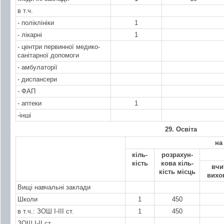
в т.ч.
- поліклініки
1
- лікарні
1
- центри первинної медико-
санітарної допомоги
- амбулаторії
- диспансери
- ФАП
- аптеки
1
-інші
29. Освіта
на
кіль-
розрахун-
кість
кова кіль-
вчи
кість місць
вихо
Вищі навчальні заклади
Школи
1
450
в т.ч.: ЗОШ І-ІІІ ст.
1
450
ЗОШ І-ІІ ст.