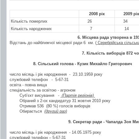
2008 рік
2009 рі
Кількість померлих
26
34
Кількість народжених
7
14
6. Місцева рада утворена в 191
Відстань до найближчої місцевої ради 6 км. (
Серебрійська сільськ
7. Кількість виборців 872 чо
8. Сільський голова
- Кузик Михайло Григорович
число місяць і рік народження - 23.10.1959 року
службовий телефон - 5-67-31
освіта - повна вища
спеціальність за освітою - агроном
Суб’єкт висування -
(Партія регіонів)
Обраний з 2-ох кандидатур 31 жовтня 2010 року
Отримав 536 (80 %) голосів виборців
Обирається
(другий раз)
9. Секретар ради
- Чапалда Зоя Ми
число місяць і рік народження - 14.05.1975 року
службовий телефон – 5-67-31