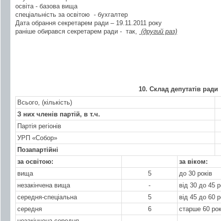
освіта - базова вища
спеціальність за освітою - бухгалтер
Дата обрання секретарем ради – 19.11.2011 року
раніше обирався секретарем ради - так,
(другий раз)
10. Склад депутатів ради
Всього, (кількість)
З них членів партій, в т.ч.
Партія регіонів
УРП «Собор»
Позапартійні
за освітою:
за віком:
вища
5
до 30 років
незакінчена вища
-
від 30 до 45 р
середня-спеціальна
5
від 45 до 60 р
середня
6
старше 60 рок
незакінчена середня