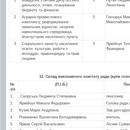
1
Мандатна з питань депутатської
5
Пугач Людм
діяльності, етики, планування
Леонтіївна
бюджету та фінансів
2
Аграрно-промислового
5
Гончарук Ми
комплексу, реформування
Миколайович
земельних відносин, охорони
навколишнього середовища,
благоустрою населеного пункту
3
Соціального захисту населення,
5
Ярмійчук Тет
освіти, культури, роботи з
Францівна
молоддю, правопорядку та прав
людини
12. Склад виконавчого комітету ради (крім голо
№
(П.І.Б.)
Пос
з/п
1.
Сікорська Людмила Степанівна
пенсіонер
2.
Ярмійчук Микола Федорович
Голова ради 
3.
Кузик Марія Андріївна
Зав.дитсадк
4.
Романенко Валентина Володимирівна
вчитель
5.
Ярмак Сергій Васильович
Лісник Сумівс