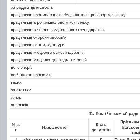
за родом діяльності:
працівників промисловості, будівництва, транспорту, зв’язку
працівників агропромислового комплексу
працівників житлово-комунального господарства
працівників охорони здоров’я
працівників освіти, культури
працівників місцевого самоврядування
працівників місцевих держадміністрацій
пенсіонерів
осіб, що не працюють
інших
за статтю:
жінок
чоловіків
11. Постійні комісії ради
Прізвище,
№ з/
К-сть
Назва комісії
батькові
п
депутатів
комі