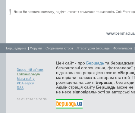
Якщо Ви виявили помилку, виділіть текст з помилкою та натисніть Ctrl+Enter щ
www.bershad.ua
Бершадщина
|
Форуми
|
Сторінками історії
|
Літературна Бершадь
|
Фотогалереї
Цей сайт - про
Бершадь
та бершадський
безкоштовні оголошення, фотогалереї р
Зворотній зв'язок
підготовлено редакцією газети
«Берша
Публічна угода
матеріали належать авторам статтей. 
Мапа сайту
розміщена на сайті
Бершаді
, без згод
PDA-версія
Адміністрація сайту
Бершадь
може не п
RSS
не несе відповідальності за авторські м
08.01.2026 16:50:36