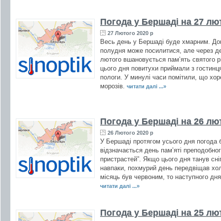
Погода у Бершаді на 27 лю
27 Лютого 2020 р
Весь день у Бершаді буде хмарним. Дощ
полудня може посилитися, але через де
лютого вшановується пам’ять святого р
цього дня повитухи приймали з гостинц
пологи. У минулі часи помітили, що хо
морозів.
читати далі ...»
Погода у Бершаді на 26 лю
26 Лютого 2020 р
У Бершаді протягом усього дня погода 
відзначається день пам’яті преподобног
пристрастей”. Якщо цього дня танув сніг
навпаки, похмурий день передвіщав хол
місяць був червоним, то наступного дня о
читати далі ...»
Погода у Бершаді на 25 лю