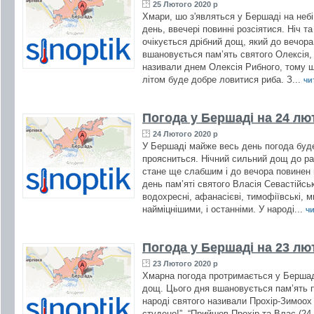
25 Лютого 2020 р
Хмари, шо з'являться у Бершаді на неб
день, ввечері повинні розсіятися. Ніч т
очікується дрібний дощ, який до вечора
вшановується пам’ять святого Олексія,
називали днем Олексія Рибного, тому 
літом буде добре ловитися риба. З...
чит
Погода у Бершаді на 24 лю
24 Лютого 2020 р
У Бершаді майже весь день погода буд
проясниться. Нічний сильний дощ до ра
стане ще слабшим і до вечора повинен 
день пам’яті святого Власія Севастійськ
водохресні, афанасієві, тимофіївські, 
найміцнішими, і останніми. У народі...
чи
Погода у Бершаді на 23 лю
23 Лютого 2020 р
Хмарна погода протримається у Бершаді
дощ. Цього дня вшановується пам’ять 
народі святого називали Прохір-Зимоох 
студено!”, “Прийшов Прохір та Влас (24 