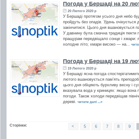
Погода у Бершаді на 20 лю
20 Лютого 2020 р
У Бершаді протягом усього дня небо бу
пройдуть без опадів. Удень очікується 
закінчитися. Цього дня вшановується п
У давнину була смачна традиція пекти 
пращурам передвіщало сонце і хмари: 
холодне літо; хмари високо — на...
читат
Погода у Бершаді на 19 лю
19 Лютого 2020 р
У Бершаді ясна погода спостерігатиметь
лютого вшановується пам’ять преподоб
цього дня обіцяють бурхливу весну і су
вказувала вода у криницях: якщо вона п
погоди. Також холоди передвіщав північн
дереві.
читати далі ...»
Сторінки:
<
5
6
7
8
9