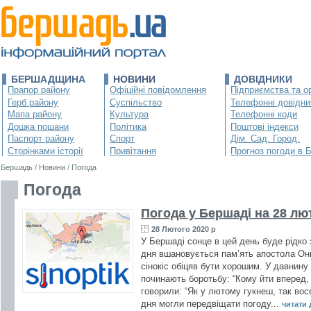
БЕРШАДЩИНА
НОВИНИ
ДОВІДНИКИ
Прапор району
Офіційні повідомлення
Підприємства та ор
Герб району
Суспільство
Телефонні довідни
Мапа району
Культура
Телефонні коди
Дошка пошани
Політика
Поштові індекси
Паспорт району
Спорт
Дім. Сад. Город.
Сторінками історії
Привітання
Прогноз погоди в 
Бершадь
/
Новини
/
Погода
Погода
Погода у Бершаді на 28 лю
28 Лютого 2020 р
У Бершаді сонце в цей день буде рідко 
дня вшановується пам’ять апостола Они
сінокіс обіцяв бути хорошим. У давнину
починають боротьбу: “Кому йти вперед,
говорили: “Як у лютому гукнеш, так восе
дня могли передвіщати погоду...
читати д