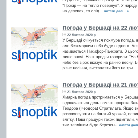
“Прохір — на тепло повернув”. У народі 
на деревах, то слід...
читати далі ...»
Погода у Бершаді на 22 лю
22 Лютого 2020 р
У Бершаді очікується похмура погода, 
але безхмарним небо буде недовго. Без 
називається Никифор-Панкрати. З цьог
лише вночі. Наші предки говорили: “На
небо без зірок вказує на ранню весну. 
різне насіння, виставляти його на три...
Погода у Бершаді на 21 лю
21 Лютого 2020 р
Хмарна погода протримається у Бершаді
відзначається день пам’яті пророка За
Теодора (Феодора) Стратилата. Якщо вн
розраховувати на багатий урожай, велик
влітку. Наші пращури також підмітили, 
тим теплішим буде березень.
читати далі 