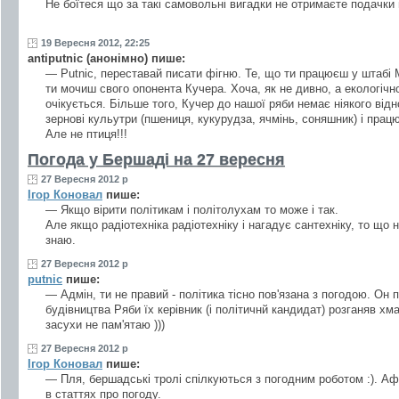
Не боїтеся що за такі самовольні вигадки не отримаєте подачки 
19 Вересня 2012, 22:25
antiputnic (анонімно) пише:
— Putnic, переставай писати фігню. Те, що ти працюєш у штабі 
ти мочиш свого опонента Кучера. Хоча, як не дивно, а екологіч
очікується. Більше того, Кучер до нашої ряби немає ніякого ві
зернові кульутри (пшениця, кукурудза, ячмінь, соняшник) і працю
Але не птиця!!!
Погода у Бершаді на 27 вересня
27 Вересня 2012 р
Ігор Коновал
пише:
— Якщо вірити політикам і політолухам то може і так.
Але якщо радіотехніка радіотехніку і нагадує сантехніку, то що 
знаю.
27 Вересня 2012 р
putnic
пише:
— Адмін, ти не правий - політика тісно пов'язана з погодою. Он
будівництва Ряби їх керівник (і політичнй кандидат) розганяв хма
засухи не пам'ятаю )))
27 Вересня 2012 р
Ігор Коновал
пише:
— Пля, бершадські тролі спілкуються з погодним роботом :). Афі
в статтях про погоду.