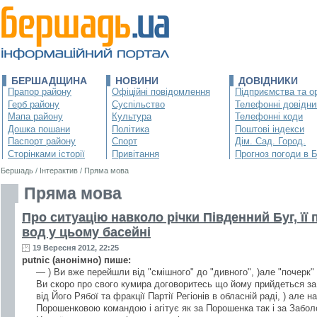
БЕРШАДЩИНА
НОВИНИ
ДОВІДНИКИ
Прапор району
Офіційні повідомлення
Підприємства та ор
Герб району
Суспільство
Телефонні довідни
Мапа району
Культура
Телефонні коди
Дошка пошани
Політика
Поштові індекси
Паспорт району
Спорт
Дім. Сад. Город.
Сторінками історії
Привітання
Прогноз погоди в 
Бершадь
/
Інтерактив
/
Пряма мова
Пряма мова
Про ситуацію навколо річки Південний Буг, її 
вод у цьому басейні
19 Вересня 2012, 22:25
putnic (анонімно) пише:
— ) Ви вже перейшли від "смішного" до "дивного", )але "почерк"
Ви скоро про свого кумира договоритесь що йому прийдеться за
від Його Рябої та фракції Партії Регіонів в обласній раді, ) але н
Порошенковою командою і агітує як за Порошенка так і за Заболо