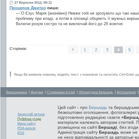
27 Вересня 2012, 00:11
Процепов Дмитро
пише:
— О Єзус Марія (анонімно) Невже тобі не зрозуміло що такі наш
проблему при владі, а потім в опозиції обіцяють її мужньо виріши
Включи розум сестро та не виключай його до 28 жовтня.
Сторінки:
<
1
2
3
4
5
Якщо Ви виявили помилку, виділіть текст з помилкою та натисніть Ctrl+Enter щ
Бершадщина
|
Форуми
|
Сторінками історії
|
Літературна Бершадь
|
Фотогалереї
Цей сайт - про
Бершадь
та бершадський
безкоштовні оголошення, фотогалереї р
Зворотній зв'язок
підготовлено редакцією газети
«Берша
Публічна угода
матеріали належать авторам статтей. 
Мапа сайту
розміщена на сайті
Бершаді
, без згод
PDA-версія
Адміністрація сайту
Бершадь
може не п
RSS
не несе відповідальності за авторські м