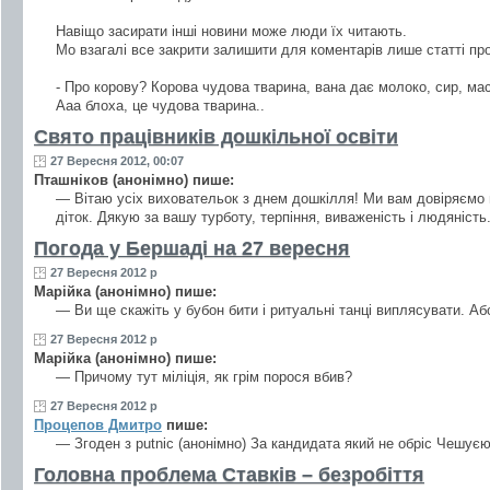
Навіщо засирати інші новини може люди їх читають.
Мо взагалі все закрити залишити для коментарів лише статті пр
- Про корову? Корова чудова тварина, вана дає молоко, сир, мас
Ааа блоха, це чудова тварина..
Свято працівників дошкільної освіти
27 Вересня 2012, 00:07
Пташніков (анонімно) пише:
— Вітаю усіх виховательок з днем дошкілля! Ми вам довіряємо
діток. Дякую за вашу турботу, терпіння, виваженість і людяність
Погода у Бершаді на 27 вересня
27 Вересня 2012 р
Марійка (анонімно) пише:
— Ви ще скажіть у бубон бити і ритуальні танці виплясувати. 
27 Вересня 2012 р
Марійка (анонімно) пише:
— Причому тут міліція, як грім порося вбив?
27 Вересня 2012 р
Процепов Дмитро
пише:
— Згоден з putnic (анонімно) За кандидата який не обріс Чешує
Головна проблема Ставків – безробіття