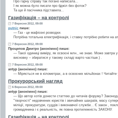
Про гарну справу так погано написала...
І як можна було писати про бджіл без фоток?
Та ще й пасічника підставила...
Газифікація – на контролі
7 Вересня 2012, 09:00
putnic
пише:
— Газ - це мафіозні розводки.
Потрібна тотальна електрифікація, і ставку потрібно робити на ат
7 Вересня 2012, 09:00
Процепов Дмитро (анонімно) пише:
— Такої одиниці виміру, як освоєні млн., не знаю. Може завтра у
висновку – збиратися у такому складі варто частіше.) .
7 Вересня 2012, 09:00
antyp (анонімно) пише:
— Міряється не в кілометрах, а в освоєних мільйонах ! Читайте 
Прокурорський нагляд
6 Вересня 2012, 09:00
antyp (анонімно) пише:
— Що автор хотів донести статтею до читачів форуму? Законодав
"творчості" недовчених юристів і звичайних шахраїв, масу супе
міліції, прокуратури, суддів і виконавчої служби... Є закон , по
громадянина і є реальність, як повна протилежність ЗАКОНУ.
Газифікація – на контролі