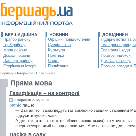
БЕРШАДЩИНА
НОВИНИ
ДОВІДНИКИ
Прапор району
Офіційні повідомлення
Підприємства та ор
Герб району
Суспільство
Телефонні довідни
Мапа району
Культура
Телефонні коди
Дошка пошани
Політика
Поштові індекси
Паспорт району
Спорт
Дім. Сад. Город.
Сторінками історії
Привітання
Прогноз погоди в 
Бершадь
/
Інтерактив
/
Пряма мова
Пряма мова
Газифікація – на контролі
7 Вересня 2012, 09:00
putnic
пише:
— Взагалі то і зараз ведуть газ виключно завдяки старанням Мат
відкусити кусок слави.
А для тих, хто в танках (особливо, сіоністських), то уточню: газ -
енергоресурс, який не відновлюється. Але це теза не для середн
Пасіка в саду