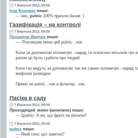
7 Вересня 2012, 09:00
Ігор Коновал
пише:
— нее,
putnic
100% бджоли бачив :)
Газифікація – на контролі
7 Вересня 2012, 09:00
Процепов Дмитро
пише:
— Розсмішив мене цей putnic ..чок.
Коли за допомогою кілометро - нарад та освоєних мільонів грн 
разом це було турбота про людей.
Коли газ ведуть за допомогою тих же самих кілометро - нарад та
мафіозні розводки.
Прямо не putnic ..чок а флюгер...чок.
Пасіка в саду
7 Вересня 2012, 09:00
Проходящий_мимо (анонімно) пише:
— 2putnic: А ви, що бджіл не бачили?
7 Вересня 2012, 09:00
putnic
пише:
— Який сенс цієї замітки?