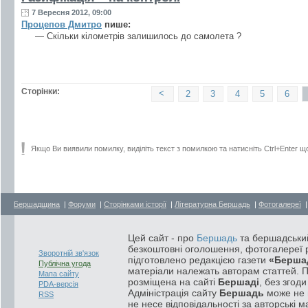
7 Вересня 2012, 09:00
Процепов Дмитро
пише:
— Скільки кілометрів залишилось до самолета ?
Сторінки:
<
2
3
4
5
6
Якщо Ви виявили помилку, виділіть текст з помилкою та натисніть Ctrl+Enter щ
Бершадщина
|
Форуми
|
Сторінками історії
|
Літературна Бершадь
|
Фотогалереї
Цей сайт - про
Бершадь
та бершадський
безкоштовні оголошення, фотогалереї р
Зворотній зв'язок
підготовлено редакцією газети
«Берша
Публічна угода
матеріали належать авторам статтей. 
Мапа сайту
розміщена на сайті
Бершаді
, без згод
PDA-версія
Адміністрація сайту
Бершадь
може не п
RSS
не несе відповідальності за авторські м