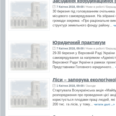
Засідання координаційної 
7 Квітня 2018, 09:00
/
Нове в роботі
/
Берша
30 березня під головуванням очільника
місцевого самоврядування. На зібранні б
громади зокрема: «Про раціональне вик
структурі земельного фонду району...
чи
Юридичний практикум
7 Квітня 2018, 09:00
/
Нове в роботі
/
Берша
29-30 березня у Верховній Раді України
самоврядування за напрямом «Адміністра
Верховної Ради України в рамках проек
Представники Головного юридичного...
Ліси – запорука екологічно
1 Квітня 2018, 09:00
/
Заходи
Стартувала Всеукраїнська акція «Майбут
розпорядження про проведення цієї акції
користується плодами праці людей, які 
200 тис. га лісів, у тому...
читати далі ...»