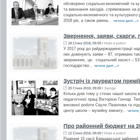
обговорено соціально-економічний та к
та виконання заходів, спрямованих на р
соціально-економічного та культурного 
2018 рік, а також рівень...
читати далі ...»
Звернення, заяви, скарги,
28 Січня 2018, 09:00
/
Нове в роботі
У 2017 році до райдержадміністрації на
них домінують заяви – 87, отримано так
зверненнях, це: соціальний захист – 531
господарство...
читати далі ...»
Зустріч із лауреатом премі
20 Січня 2018, 09:00
/
Заходи
Кілька днів тому у стінах нашої школи 
педагогічної праці Вікторією Гончар. Т
виховної роботи Саулє Пазилова та лід
центр школи – музейну кімнату...
читати д
Про районний бюджет на 20
12 Січня 2018, 09:00
/
Нове в роботі
Рішення 15 сесії Бершадської районної р