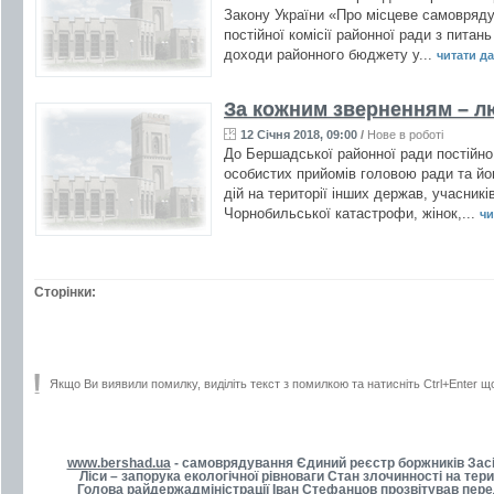
Закону України «Про місцеве самовряду
постійної комісії районної ради з пит
доходи районного бюджету у...
читати дал
За кожним зверненням – л
12 Січня 2018, 09:00
/
Нове в роботі
До Бершадської районної ради постійно
особистих прийомів головою ради та йог
дій на території інших держав, учасникі
Чорнобильської катастрофи, жінок,...
чи
Сторінки:
Якщо Ви виявили помилку, виділіть текст з помилкою та натисніть Ctrl+Enter щ
www.bershad.ua
- самоврядування Єдиний реєстр боржників Зас
Ліси – запорука екологічної рівноваги Стан злочинності на тери
Голова райдержадміністрації Іван Стефанцов прозвітував перед