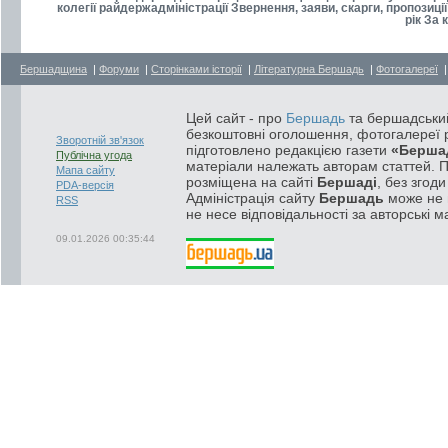
колегії райдержадміністрації Звернення, заяви, скарги, пропозиц
рік За
Бершадщина
|
Форуми
|
Сторінками історії
|
Літературна Бершадь
|
Фотогалереї
Цей сайт - про
Бершадь
та бершадський
безкоштовні оголошення, фотогалереї р
Зворотній зв'язок
підготовлено редакцією газети
«Берша
Публічна угода
матеріали належать авторам статтей. 
Мапа сайту
розміщена на сайті
Бершаді
, без згод
PDA-версія
Адміністрація сайту
Бершадь
може не п
RSS
не несе відповідальності за авторські м
09.01.2026 00:35:44