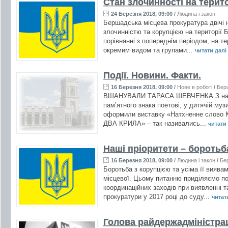
Стан злочинності на терито
24 Березня 2018, 09:00
/
Людина і закон
Бершадська місцева прокуратура двічі н
злочинністю та корупцією на території 
порівнянні з попереднім періодом, на те
окремим видом та групами...
читати далі .
Події. Новини. Факти.
16 Березня 2018, 09:00
/
Нове в роботі
/
Бер
ВШАНУВАЛИ ТАРАСА ШЕВЧЕНКА З нагоди 2
пам’ятного знака поетові, у дитячій муз
оформили виставку «Натхненне слово К
ДВА КРИЛА» – так називались...
читати 
Наші пріоритети – боротьб
16 Березня 2018, 09:00
/
Людина і закон
/
Бе
Боротьба з корупцією та усіма її виява
місцевої. Цьому питанню приділяємо по
координаційних заходів при виявленні т
прокуратури у 2017 році до суду...
читати
Голова райдержадміністрац