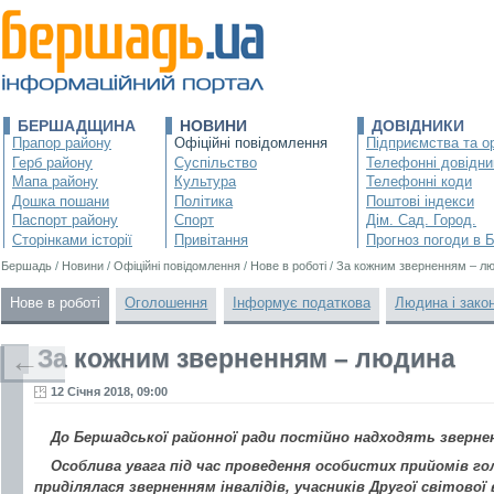
БЕРШАДЩИНА
НОВИНИ
ДОВІДНИКИ
Прапор району
Офіційні повідомлення
Підприємства та ор
Герб району
Суспільство
Телефонні довідни
Мапа району
Культура
Телефонні коди
Дошка пошани
Політика
Поштові індекси
Паспорт району
Спорт
Дім. Сад. Город.
Сторінками історії
Привітання
Прогноз погоди в 
Бершадь
/
Новини
/
Офіційні повідомлення
/
Нове в роботі
/
За кожним зверненням – л
Нове в роботі
Оголошення
Інформує податкова
Людина і зако
За кожним зверненням – людина
←
12 Січня 2018, 09:00
До Бершадської районної ради постійно надходять звернен
Особлива увага під час проведення особистих прийомів г
приділялася зверненням інвалідів, учасників Другої світової 