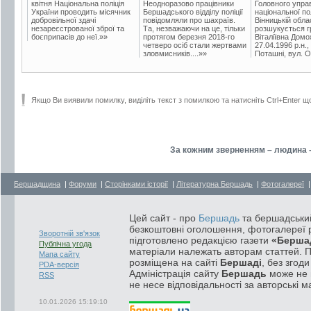
квітня Національна поліція
Неодноразово працівники
Головного упра
України проводить місячник
Бершадського відділу поліції
національної пол
добровільної здачі
повідомляли про шахраїв.
Вінницькій обла
незареєстрованої зброї та
Та, незважаючи на це, тільки
розшукується гр
боєприпасів до неї.»»
протягом березня 2018-го
Віталіївна Домо
четверо осіб стали жертвами
27.04.1996 р.н.,
зловмисників....»»
Поташні, вул. Ос
Якщо Ви виявили помилку, виділіть текст з помилкою та натисніть Ctrl+Enter щ
За кожним зверненням – людина -
Бершадщина
|
Форуми
|
Сторінками історії
|
Літературна Бершадь
|
Фотогалереї
Цей сайт - про
Бершадь
та бершадський
безкоштовні оголошення, фотогалереї р
Зворотній зв'язок
підготовлено редакцією газети
«Берша
Публічна угода
матеріали належать авторам статтей. 
Мапа сайту
розміщена на сайті
Бершаді
, без згод
PDA-версія
Адміністрація сайту
Бершадь
може не п
RSS
не несе відповідальності за авторські м
10.01.2026 15:19:10