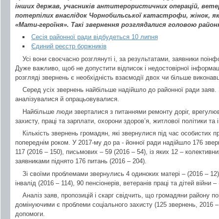
інших держав, учасників антитерористичних операцій, ветер
потерпілих внаслідок Чорнобильської катастрофи, жінок, я
«Мати-героїня». Такі звернення розглядалися головою район
Сесія районної ради відбудеться 10 липня
Єдиний реєстр боржників
Усі вони своєчасно розглянуті і, за результатами, заявники поінф
Дуже важливо, щоб не допустити відписок і недостовірної інформа
розгляді звернень є необхідність взаємодії двох чи більше виконавц
Серед усіх звернень найбільше надійшло до районної ради заяв. 
аналізувалися й опрацьовувалися.
Найбільше люди зверталися з питаннями ремонту доріг, врегулюв
захисту, праці та зарплати, охорони здоров’я, житлової політики та 
Кількість звернень громадян, які звернулися під час особистих 
попереднім роком. У 2017-му до ра - йонної ради надійшло 176 зверне
117 (2016 – 150), письмових – 59 (2016 – 54), із яких 12 – колективних
заявниками піднято 176 питань (2016 – 204).
Зі своїми проблемами звернулись 4 одиноких матері – (2016 – 12), 
інвалід (2016 – 114), 90 пенсіонерів, ветеранів праці та дітей війни – 
Аналіз заяв, пропозицій і скарг свідчить, що громадяни району п
домінуючими є проблеми соціального захисту (125 звернень, 2016 – 
допомоги.