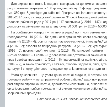
Для вирішення питань із надання матеріальної допомоги населенн
році з заявами звернулось 180 громадян району. З фонду депутатів
тис. 350 грн. Відповідно до районної Програми соціального захист
2015-2017 роки, затвердженої рішенням 34 сесії Бершадської районн
головою районної ради у 2017 році 117 заявникам (у 2016 – 147) на
допомогу на лікування на загальну суму 50 000 грн. (у 2016 – 50000 
На особливому контролі – питання аграрної політики і земельних 
господарства –10 (2016 – 5); діяльності органів місцевого самоврядув
плати – 5 (2016 – 4); освіти, науки, науково-технічної, інноваційної 
4 (2016 – 2); екології та природних ресурсів – 3 (2016 – 2); культур
(2016 – 0); промислової політики – 1 (2016 – 0); житлової політики – 
митної політики – 1 (2016 – 0); забезпечення дотримання законності
прав і свобод громадян – 1 (2016 – 8); інформаційної політики, діял
(2016 – 2), а також транспорту і зв’язку, охорони здоров’я, сім’ї, діт
культури і спорту, діяльності місцевих органів виконавчої влади та і
Увага до заявника – це увага до конкретної людини, її потреб і з
громадян району – мета практичної роботи районної ради при розгля
розглядати справи конкретно, допомагати максимально, виявляти та
організовувати прийом громадян – ці вимоги керівництво районної р
зверненнями громадян.
Світлана ХРИСТИЧ, начальник загального відді