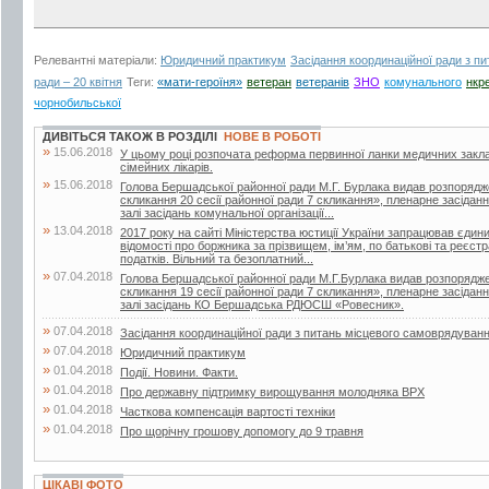
Релевантні матеріали:
Юридичний практикум
Засідання координаційної ради з п
ради – 20 квітня
Теги:
«мати-героїня»
ветеран
ветеранів
ЗНО
комунального
нкр
чорнобильської
ДИВІТЬСЯ ТАКОЖ В РОЗДІЛІ
НОВЕ В РОБОТІ
»
15.06.2018
У цьому році розпочата реформа первинної ланки медичних закла
сімейних лікарів.
»
15.06.2018
Голова Бершадської районної ради М.Г. Бурлака видав розпорядж
скликання 20 сесії районної ради 7 скликання», пленарне засіданн
залі засідань комунальної організації...
»
13.04.2018
2017 року на сайті Міністерства юстиції України запрацював єдин
відомості про боржника за прізвищем, ім’ям, по батькові та реєс
податків. Вільний та безоплатний...
»
07.04.2018
Голова Бершадської районної ради М.Г.Бурлака видав розпорядже
скликання 19 сесії районної ради 7 скликання», пленарне засіданн
залі засідань КО Бершадська РДЮСШ «Ровесник».
»
07.04.2018
Засідання координаційної ради з питань місцевого самоврядуван
»
07.04.2018
Юридичний практикум
»
01.04.2018
Події. Новини. Факти.
»
01.04.2018
Про державну підтримку вирощування молодняка ВРХ
»
01.04.2018
Часткова компенсація вартості техніки
»
01.04.2018
Про щорічну грошову допомогу до 9 травня
ЦІКАВІ ФОТО