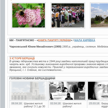
48 фото
5 фото
1 фото
МИ - ПАМ’ЯТАЄМО - «
КНИГА ПАМ’ЯТІ УКРАЇНИ
» /
МАЛА КИРІЇВКА
Чарковський Юхим Михайлович (1900)
1900 р., українець, селянин. Мобіліз
З ІСТОРІЇ БЕРШАДІ
В цілому підприємства міста в 1944 році завдяки наполегливій праці трудящи
чверть млн. крб. Успішному виконанню виробничої програми значною мірою с
змагання, яке очолили комуністи. Приклад у перевиконанні виробничих завдань
Яроцький, І. І. Олійник, які систематично...
ГОЛОВНІ НОВИНИ БЕРШАДЩИНИ
06.04.18
Шановні жителі
02.04.18
Шановні жителі
25.03.18
Берш
району! З 1 до 30
району!
відді