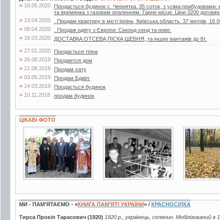
»
18.05.2020
Продається будинок с. Чернятка. 35 соток, з усіма прибудовами: к
та времянка з газовим опаленням. Гарне місце. Ціни 3200 договір
»
13.04.2020
. Продам квартиру в місті Ірпінь, Київська область. 37 метрів, 16 0
»
08.04.2020
. Продаж одягу з Європи: Секонд хенд та нове.
»
16.03.2020
ДОСТАВКА:ОТСЕВА,ПІСКА,ЩЕБНЯ,,та інших вантажів до 8т.
»
27.01.2020
Продається тілна
»
26.08.2019
Продается дом
»
21.08.2019
Продам хату
»
03.05.2019
Продам Бджiл:
»
14.03.2019
Продається будинок
»
10.11.2018
продам будинок
ЦІКАВІ ФОТО
3 фото
2 фото
9 фото
МИ - ПАМ’ЯТАЄМО - «
КНИГА ПАМ’ЯТІ УКРАЇНИ
» /
КРАСНОСІЛКА
Тирса Прокіп Тарасович (1920)
1920 р., українець, селянин. Мобілізований в 