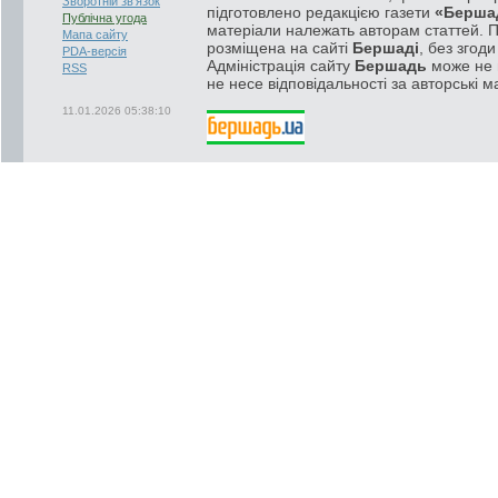
Зворотній зв'язок
підготовлено редакцією газети
«Берша
Публічна угода
матеріали належать авторам статтей. 
Мапа сайту
розміщена на сайті
Бершаді
, без згод
PDA-версія
Адміністрація сайту
Бершадь
може не п
RSS
не несе відповідальності за авторські м
11.01.2026 05:38:10