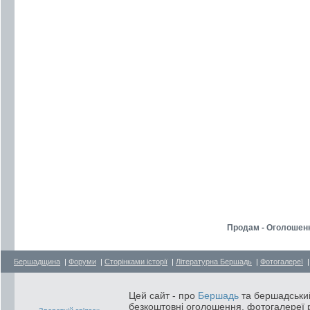
Продам - Оголошен
Бершадщина
|
Форуми
|
Сторінками історії
|
Літературна Бершадь
|
Фотогалереї
Цей сайт - про
Бершадь
та бершадський
безкоштовні оголошення, фотогалереї р