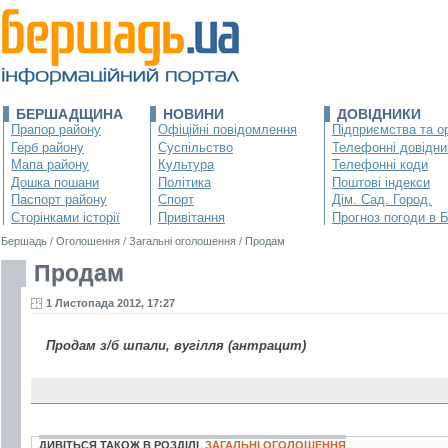
БЕРШАДЩИНА
НОВИНИ
ДОВІДНИКИ
Прапор району
Офіційні повідомлення
Підприємства та ор
Герб району
Суспільство
Телефонні довідни
Мапа району
Культура
Телефонні коди
Дошка пошани
Політика
Поштові індекси
Паспорт району
Спорт
Дім. Сад. Город.
Сторінками історії
Привітання
Прогноз погоди в 
Бершадь
/
Оголошення
/
Загальні оголошення
/
Продам
Продам
1 Листопада 2012, 17:27
Продам з/б шпали, вугiлля (антрацит)
ДИВІТЬСЯ ТАКОЖ В РОЗДІЛІ
ЗАГАЛЬНІ ОГОЛОШЕННЯ