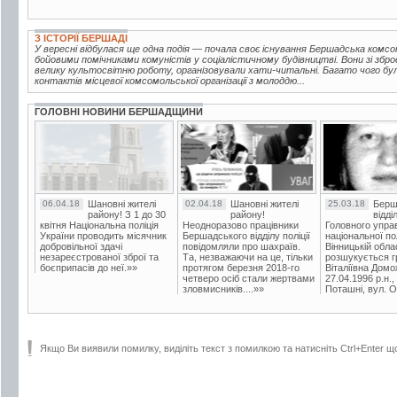
З ІСТОРІЇ БЕРШАДІ
У вересні відбулася ще одна подія — почала своє існування Бершадська комсо
бойовими помічниками комуністів у соціалістичному будівництві. Вони зі збр
велику культосвітню роботу, організовували хати-читальні. Багато чого бу
контактів місцевої комсомольської організації з молоддю...
ГОЛОВНІ НОВИНИ БЕРШАДЩИНИ
06.04.18
Шановні жителі
02.04.18
Шановні жителі
25.03.18
Берш
району! З 1 до 30
району!
відді
квітня Національна поліція
Неодноразово працівники
Головного упра
України проводить місячник
Бершадського відділу поліції
національної пол
добровільної здачі
повідомляли про шахраїв.
Вінницькій обла
незареєстрованої зброї та
Та, незважаючи на це, тільки
розшукується гр
боєприпасів до неї.»»
протягом березня 2018-го
Віталіївна Домо
четверо осіб стали жертвами
27.04.1996 р.н.,
зловмисників....»»
Поташні, вул. Ос
Якщо Ви виявили помилку, виділіть текст з помилкою та натисніть Ctrl+Enter щ