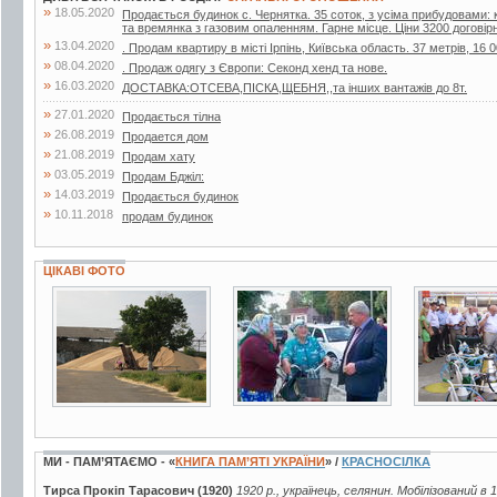
»
18.05.2020
Продається будинок с. Чернятка. 35 соток, з усіма прибудовами: к
та времянка з газовим опаленням. Гарне місце. Ціни 3200 договір
»
13.04.2020
. Продам квартиру в місті Ірпінь, Київська область. 37 метрів, 16 0
»
08.04.2020
. Продаж одягу з Європи: Секонд хенд та нове.
»
16.03.2020
ДОСТАВКА:ОТСЕВА,ПІСКА,ЩЕБНЯ,,та інших вантажів до 8т.
»
27.01.2020
Продається тілна
»
26.08.2019
Продается дом
»
21.08.2019
Продам хату
»
03.05.2019
Продам Бджiл:
»
14.03.2019
Продається будинок
»
10.11.2018
продам будинок
ЦІКАВІ ФОТО
11 фото
3 фото
4 фото
МИ - ПАМ’ЯТАЄМО - «
КНИГА ПАМ’ЯТІ УКРАЇНИ
» /
КРАСНОСІЛКА
Тирса Прокіп Тарасович (1920)
1920 р., українець, селянин. Мобілізований в 