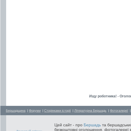
Ищу роботника! - Огол
Бершадщина
|
Форуми
|
Сторінками історії
|
Літературна Бершадь
|
Фотогалереї
Цей сайт - про
Бершадь
та бершадський
безкоштовні оголошення, фотогалереї р