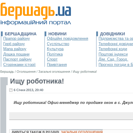
БЕРШАДЩИНА
НОВИНИ
ДОВІДНИКИ
Прапор району
Офіційні повідомлення
Підприємства та ор
Герб району
Суспільство
Телефонні довідни
Мапа району
Культура
Телефонні коди
Дошка пошани
Політика
Поштові індекси
Паспорт району
Спорт
Дім. Сад. Город.
Сторінками історії
Привітання
Прогноз погоди в 
Бершадь
/
Оголошення
/
Загальні оголошення
/
Ищу роботника!
Ищу роботника!
6 Січня 2013, 20:40
Ищу роботника! Офис-менеджер по продаже окон в с. Джул
ДИВІТЬСЯ ТАКОЖ В РОЗДІЛІ
ЗАГАЛЬНІ ОГОЛОШЕННЯ