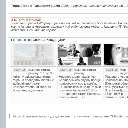
Тирса Прокіп Тарасович (1920)
1920 р., українець, селянин. Мобілізований в 
З ІСТОРІЇ БЕРШАДІ
У квітні—травні 1920 року в районі Бершаді йшли запеклі бої з бандами Тютюнн
місто і вчинили жорстоку розправу над радянськими людьми. Частини 45-ї дивізі
визволили Бершадь від ворогів.
ГОЛОВНІ НОВИНИ БЕРШАДЩИНИ
06.04.18
Шановні жителі
02.04.18
Шановні жителі
25.03.18
Берш
району! З 1 до 30
району!
відді
квітня Національна поліція
Неодноразово працівники
Головного упра
України проводить місячник
Бершадського відділу поліції
національної пол
добровільної здачі
повідомляли про шахраїв.
Вінницькій обла
незареєстрованої зброї та
Та, незважаючи на це, тільки
розшукується гр
боєприпасів до неї.»»
протягом березня 2018-го
Віталіївна Домо
четверо осіб стали жертвами
27.04.1996 р.н.,
зловмисників....»»
Поташні, вул. Ос
Якщо Ви виявили помилку, виділіть текст з помилкою та натисніть Ctrl+Enter щ