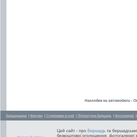
Наклейки на автомобиль - 
Бершадщина
|
Форуми
|
Сторінками історії
|
Літературна Бершадь
|
Фотогалереї
Цей сайт - про
Бершадь
та бершадський
безкоштовні оголошення, фотогалереї р