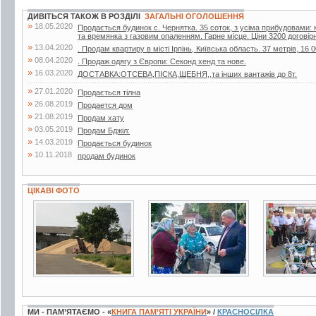
ДИВІТЬСЯ ТАКОЖ В РОЗДІЛІ
ЗАГАЛЬНІ ОГОЛОШЕННЯ
»
18.05.2020
Продається будинок с. Чернятка. 35 соток, з усіма прибудовами: к
та времянка з газовим опаленням. Гарне місце. Ціни 3200 договір
»
13.04.2020
. Продам квартиру в місті Ірпінь, Київська область. 37 метрів, 16 0
»
08.04.2020
. Продаж одягу з Європи: Секонд хенд та нове.
»
16.03.2020
ДОСТАВКА:ОТСЕВА,ПІСКА,ЩЕБНЯ,,та інших вантажів до 8т.
»
27.01.2020
Продається тілна
»
26.08.2019
Продается дом
»
21.08.2019
Продам хату
»
03.05.2019
Продам Бджiл:
»
14.03.2019
Продається будинок
»
10.11.2018
продам будинок
ЦІКАВІ ФОТО
11 фото
3 фото
4 фото
МИ - ПАМ’ЯТАЄМО - «
КНИГА ПАМ’ЯТІ УКРАЇНИ
» /
КРАСНОСІЛКА