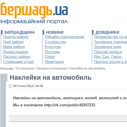
БЕРШАДЩИНА
НОВИНИ
ДОВІДНИКИ
Прапор району
Офіційні повідомлення
Підприємства та ор
Герб району
Суспільство
Телефонні довідни
Мапа району
Культура
Телефонні коди
Дошка пошани
Політика
Поштові індекси
Паспорт району
Спорт
Дім. Сад. Город.
Сторінками історії
Привітання
Прогноз погоди в 
Бершадь
/
Оголошення
/
Загальні оголошення
/
Наклейки на автомобиль
Наклейки на автомобиль
29 Січня 2013, 14:44
Наклейки на автомобиль, мотоцикл, мопед, велосипед и т.
Мы в контакте http://vk.cоm/public42937231