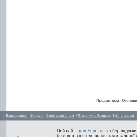
Продам дом - Оголош
Бершадщина
|
Форуми
|
Сторінками історії
|
Літературна Бершадь
|
Фотогалереї
Цей сайт - про
Бершадь
та бершадський
безкоштовні оголошення, фотогалереї р