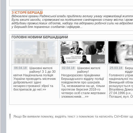
З ІСТОРІЇ БЕРШАДІ
Відновлені органи Радянської влади приділяли велику увагу нормалізації жи
Були вжиті заходи, спрямовані на поліпшення санітарного стану міста і гро
відбудови промислових об'єктів, набору та відправки робочої сили на відродж
у Бершаді для поранених солдатів і офіцерів...
ГОЛОВНІ НОВИНИ БЕРШАДЩИНИ
06.04.18
Шановні жителі
02.04.18
Шановні жителі
25.03.18
Берш
району! З 1 до 30
району!
відді
квітня Національна поліція
Неодноразово працівники
Головного упра
України проводить місячник
Бершадського відділу поліції
національної пол
добровільної здачі
повідомляли про шахраїв.
Вінницькій обла
незареєстрованої зброї та
Та, незважаючи на це, тільки
розшукується гр
боєприпасів до неї.»»
протягом березня 2018-го
Віталіївна Домо
четверо осіб стали жертвами
27.04.1996 р.н.,
зловмисників....»»
Поташні, вул. Ос
Якщо Ви виявили помилку, виділіть текст з помилкою та натисніть Ctrl+Enter щ