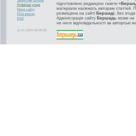
Зворотній зв'язок
підготовлено редакцією газети
«Берша
Публічна угода
матеріали належать авторам статтей. 
Мапа сайту
розміщена на сайті
Бершаді
, без згод
PDA-версія
Адміністрація сайту
Бершадь
може не п
RSS
не несе відповідальності за авторські м
11.01.2026 06:08:35