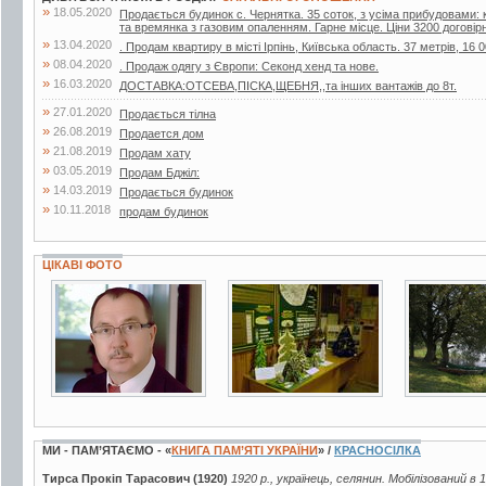
»
18.05.2020
Продається будинок с. Чернятка. 35 соток, з усіма прибудовами: к
та времянка з газовим опаленням. Гарне місце. Ціни 3200 договір
»
13.04.2020
. Продам квартиру в місті Ірпінь, Київська область. 37 метрів, 16 0
»
08.04.2020
. Продаж одягу з Європи: Секонд хенд та нове.
»
16.03.2020
ДОСТАВКА:ОТСЕВА,ПІСКА,ЩЕБНЯ,,та інших вантажів до 8т.
»
27.01.2020
Продається тілна
»
26.08.2019
Продается дом
»
21.08.2019
Продам хату
»
03.05.2019
Продам Бджiл:
»
14.03.2019
Продається будинок
»
10.11.2018
продам будинок
ЦІКАВІ ФОТО
2 фото
2 фото
25 фото
МИ - ПАМ’ЯТАЄМО - «
КНИГА ПАМ’ЯТІ УКРАЇНИ
» /
КРАСНОСІЛКА
Тирса Прокіп Тарасович (1920)
1920 р., українець, селянин. Мобілізований в 