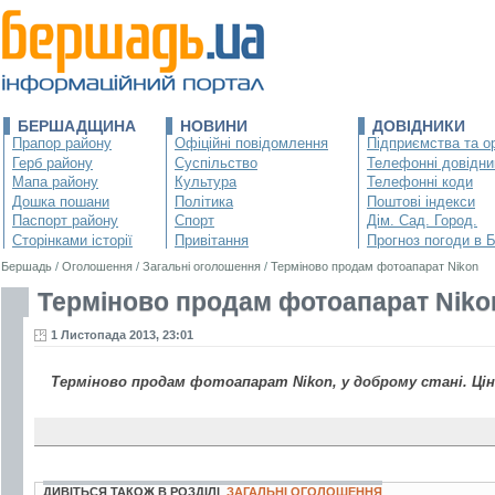
БЕРШАДЩИНА
НОВИНИ
ДОВІДНИКИ
Прапор району
Офіційні повідомлення
Підприємства та ор
Герб району
Суспільство
Телефонні довідни
Мапа району
Культура
Телефонні коди
Дошка пошани
Політика
Поштові індекси
Паспорт району
Спорт
Дім. Сад. Город.
Сторінками історії
Привітання
Прогноз погоди в 
Бершадь
/
Оголошення
/
Загальні оголошення
/
Терміново продам фотоапарат Nikon
Терміново продам фотоапарат Niko
1 Листопада 2013, 23:01
Терміново продам фотоапарат Nikon, у доброму стані. Ціна 
ДИВІТЬСЯ ТАКОЖ В РОЗДІЛІ
ЗАГАЛЬНІ ОГОЛОШЕННЯ