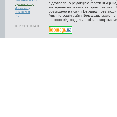
Зворотній зв'язок
підготовлено редакцією газети
«Берша
Публічна угода
матеріали належать авторам статтей. 
Мапа сайту
розміщена на сайті
Бершаді
, без згод
PDA-версія
Адміністрація сайту
Бершадь
може не п
RSS
не несе відповідальності за авторські м
10.01.2026 18:52:06