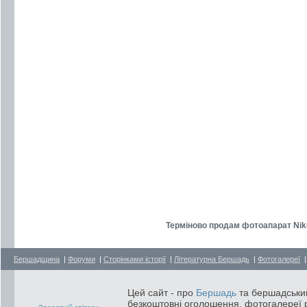
Терміново продам фотоапарат Nik
Бершадщина
|
Форуми
|
Сторінками історії
|
Літературна Бершадь
|
Фотогалереї
Цей сайт - про
Бершадь
та бершадський
безкоштовні оголошення, фотогалереї р