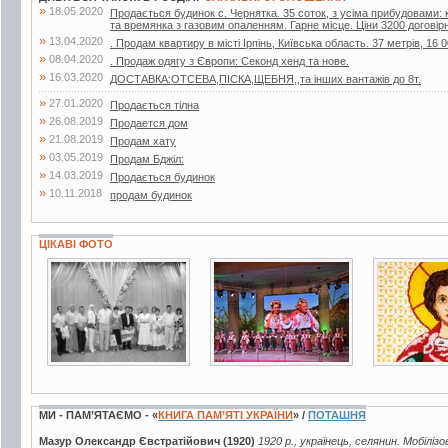
»
18.05.2020
Продається будинок с. Чернятка. 35 соток, з усіма прибудовами: к
та времянка з газовим опаленням. Гарне місце. Ціни 3200 договір
»
13.04.2020
. Продам квартиру в місті Ірпінь, Київська область. 37 метрів, 16 0
»
08.04.2020
. Продаж одягу з Європи: Секонд хенд та нове.
»
16.03.2020
ДОСТАВКА:ОТСЕВА,ПІСКА,ЩЕБНЯ,,та інших вантажів до 8т.
»
27.01.2020
Продається тілна
»
26.08.2019
Продается дом
»
21.08.2019
Продам хату
»
03.05.2019
Продам Бджiл:
»
14.03.2019
Продається будинок
»
10.11.2018
продам будинок
ЦІКАВІ ФОТО
3 фото
4 фото
3 фото
МИ - ПАМ’ЯТАЄМО - «
КНИГА ПАМ’ЯТІ УКРАЇНИ
» /
ПОТАШНЯ
Мазур Олександр Євстратійович (1920)
1920 р., українець, селянин. Мобіліз