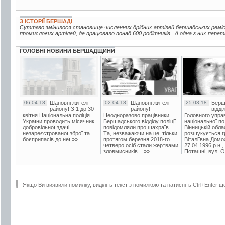
З ІСТОРІЇ БЕРШАДІ
Суттєво змінилося становище численних дрібних артілей бершадських ремісни
промислових артілей, де працювало понад 600 робітників . А одна з них пере
ГОЛОВНІ НОВИНИ БЕРШАДЩИНИ
06.04.18
Шановні жителі
02.04.18
Шановні жителі
25.03.18
Берш
району! З 1 до 30
району!
відді
квітня Національна поліція
Неодноразово працівники
Головного упра
України проводить місячник
Бершадського відділу поліції
національної пол
добровільної здачі
повідомляли про шахраїв.
Вінницькій обла
незареєстрованої зброї та
Та, незважаючи на це, тільки
розшукується гр
боєприпасів до неї.»»
протягом березня 2018-го
Віталіївна Домо
четверо осіб стали жертвами
27.04.1996 р.н.,
зловмисників....»»
Поташні, вул. Ос
Якщо Ви виявили помилку, виділіть текст з помилкою та натисніть Ctrl+Enter щ