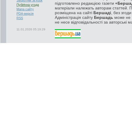
Зворотній зв'язок
підготовлено редакцією газети
«Берша
Публічна угода
матеріали належать авторам статтей. 
Мапа сайту
розміщена на сайті
Бершаді
, без згод
PDA-версія
Адміністрація сайту
Бершадь
може не п
RSS
не несе відповідальності за авторські м
11.01.2026 05:19:29