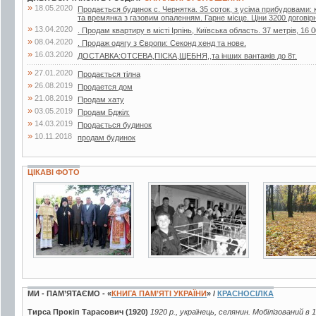
»
18.05.2020
Продається будинок с. Чернятка. 35 соток, з усіма прибудовами: к
та времянка з газовим опаленням. Гарне місце. Ціни 3200 договір
»
13.04.2020
. Продам квартиру в місті Ірпінь, Київська область. 37 метрів, 16 0
»
08.04.2020
. Продаж одягу з Європи: Секонд хенд та нове.
»
16.03.2020
ДОСТАВКА:ОТСЕВА,ПІСКА,ЩЕБНЯ,,та інших вантажів до 8т.
»
27.01.2020
Продається тілна
»
26.08.2019
Продается дом
»
21.08.2019
Продам хату
»
03.05.2019
Продам Бджiл:
»
14.03.2019
Продається будинок
»
10.11.2018
продам будинок
ЦІКАВІ ФОТО
3 фото
2 фото
9 фото
МИ - ПАМ’ЯТАЄМО - «
КНИГА ПАМ’ЯТІ УКРАЇНИ
» /
КРАСНОСІЛКА
Тирса Прокіп Тарасович (1920)
1920 р., українець, селянин. Мобілізований в 