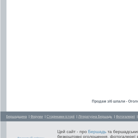
Продам з/б шпали - Ого
Бершадщина
|
Форуми
|
Сторінками історії
|
Літературна Бершадь
|
Фотогалереї
Цей сайт - про
Бершадь
та бершадський
безкоштовні оголошення, фотогалереї р