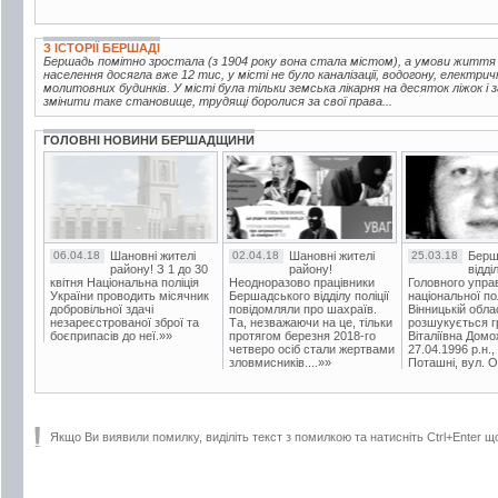
З ІСТОРІЇ БЕРШАДІ
Бершадь помітно зростала (з 1904 року вона стала містом), а умови життя
населення досягла вже 12 тис, у місті не було каналізації, водогону, електрич
молитовних будинків. У місті була тільки земська лікарня на десяток ліжок і
змінити таке становище, трудящі боролися за свої права...
ГОЛОВНІ НОВИНИ БЕРШАДЩИНИ
06.04.18
Шановні жителі
02.04.18
Шановні жителі
25.03.18
Берш
району! З 1 до 30
району!
відді
квітня Національна поліція
Неодноразово працівники
Головного упра
України проводить місячник
Бершадського відділу поліції
національної пол
добровільної здачі
повідомляли про шахраїв.
Вінницькій обла
незареєстрованої зброї та
Та, незважаючи на це, тільки
розшукується гр
боєприпасів до неї.»»
протягом березня 2018-го
Віталіївна Домо
четверо осіб стали жертвами
27.04.1996 р.н.,
зловмисників....»»
Поташні, вул. Ос
Якщо Ви виявили помилку, виділіть текст з помилкою та натисніть Ctrl+Enter щ