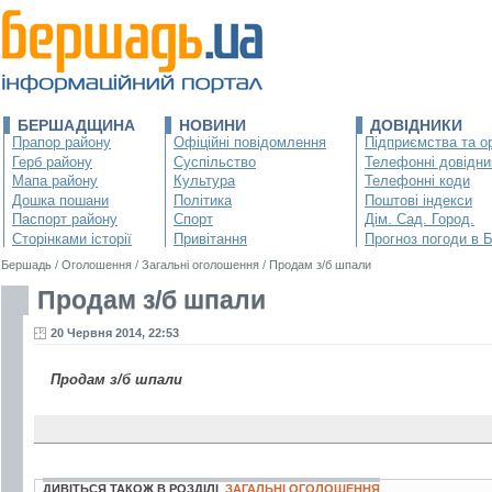
БЕРШАДЩИНА
НОВИНИ
ДОВІДНИКИ
Прапор району
Офіційні повідомлення
Підприємства та ор
Герб району
Суспільство
Телефонні довідни
Мапа району
Культура
Телефонні коди
Дошка пошани
Політика
Поштові індекси
Паспорт району
Спорт
Дім. Сад. Город.
Сторінками історії
Привітання
Прогноз погоди в 
Бершадь
/
Оголошення
/
Загальні оголошення
/
Продам з/б шпали
Продам з/б шпали
20 Червня 2014, 22:53
Продам з/б шпали
ДИВІТЬСЯ ТАКОЖ В РОЗДІЛІ
ЗАГАЛЬНІ ОГОЛОШЕННЯ