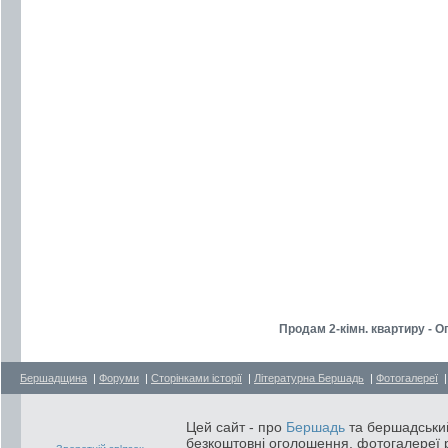
Продам 2-кiмн. квартиру - 
Бершадщина
|
Форуми
|
Сторінками історії
|
Літературна Бершадь
|
Фотогалереї
Цей сайт - про
Бершадь
та бершадський
безкоштовні оголошення, фотогалереї р