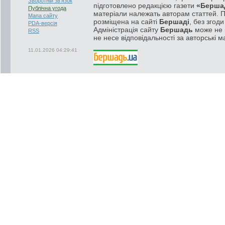
Зворотній зв'язок
підготовлено редакцією газети
«Берша
Публічна угода
матеріали належать авторам статтей. 
Мапа сайту
розміщена на сайті
Бершаді
, без згод
PDA-версія
Адміністрація сайту
Бершадь
може не п
RSS
не несе відповідальності за авторські м
11.01.2026 04:29:41