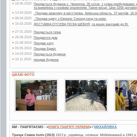
»
18.05.2020
Продається будинок с. Чернятка. 35 соток, з усіма прибудовами: к
та времянка з газовим опаленням. Гарне місце. Ціни 3200 договір
»
13.04.2020
. Продам квартиру в місті Ірпінь, Київська область. 37 метрів, 16 0
»
08.04.2020
. Продаж одягу з Європи: Секонд хенд та нове.
»
16.03.2020
ДОСТАВКА:ОТСЕВА,ПІСКА,ЩЕБНЯ,,та інших вантажів до 8т.
»
27.01.2020
Продається тілна
»
26.08.2019
Продается дом
»
21.08.2019
Продам хату
»
03.05.2019
Продам Бджiл:
»
14.03.2019
Продається будинок
»
10.11.2018
продам будинок
ЦІКАВІ ФОТО
3 фото
3 фото
8 фото
МИ - ПАМ’ЯТАЄМО - «
КНИГА ПАМ’ЯТІ УКРАЇНИ
» /
МИХАЙЛІВКА
Трачук Семен Ілліч (1913)
1913 р., українець, селянин. Мобілізований в 1941 р