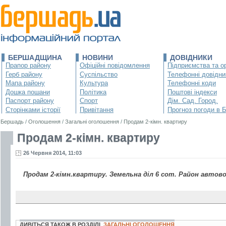
БЕРШАДЩИНА
НОВИНИ
ДОВІДНИКИ
Прапор району
Офіційні повідомлення
Підприємства та ор
Герб району
Суспільство
Телефонні довідни
Мапа району
Культура
Телефонні коди
Дошка пошани
Політика
Поштові індекси
Паспорт району
Спорт
Дім. Сад. Город.
Сторінками історії
Привітання
Прогноз погоди в 
Бершадь
/
Оголошення
/
Загальні оголошення
/
Продам 2-кiмн. квартиру
Продам 2-кiмн. квартиру
26 Червня 2014, 11:03
Продам 2-кiмн.квартиру. Земельна дiл 6 сот. Район автово
ДИВІТЬСЯ ТАКОЖ В РОЗДІЛІ
ЗАГАЛЬНІ ОГОЛОШЕННЯ