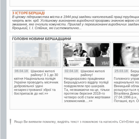
З ІСТОРІЇ БЕРШАДІ
В цілому підприємства міста в 1944 році завдяки наполегливій праці трудящи
чверть млн. крб. Успішному виконанню виробничої програми значною мірою с
змагання, яке очолили комуністи. Приклад у перевиконанні виробничих завдань
Яроцький, І. І. Олійник, які систематично...
ГОЛОВНІ НОВИНИ БЕРШАДЩИНИ
06.04.18
Шановні жителі
02.04.18
Шановні жителі
25.03.18
Берш
району! З 1 до 30
району!
відді
квітня Національна поліція
Неодноразово працівники
Головного упра
України проводить місячник
Бершадського відділу поліції
національної пол
добровільної здачі
повідомляли про шахраїв.
Вінницькій обла
незареєстрованої зброї та
Та, незважаючи на це, тільки
розшукується гр
боєприпасів до неї.»»
протягом березня 2018-го
Віталіївна Домо
четверо осіб стали жертвами
27.04.1996 р.н.,
зловмисників....»»
Поташні, вул. Ос
Якщо Ви виявили помилку, виділіть текст з помилкою та натисніть Ctrl+Enter щ