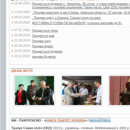
»
18.05.2020
Продається будинок с. Чернятка. 35 соток, з усіма прибудовами: к
та времянка з газовим опаленням. Гарне місце. Ціни 3200 договір
»
13.04.2020
. Продам квартиру в місті Ірпінь, Київська область. 37 метрів, 16 0
»
08.04.2020
. Продаж одягу з Європи: Секонд хенд та нове.
»
16.03.2020
ДОСТАВКА:ОТСЕВА,ПІСКА,ЩЕБНЯ,,та інших вантажів до 8т.
»
27.01.2020
Продається тілна
»
26.08.2019
Продается дом
»
21.08.2019
Продам хату
»
03.05.2019
Продам Бджiл:
»
14.03.2019
Продається будинок
»
10.11.2018
продам будинок
ЦІКАВІ ФОТО
2 фото
6 фото
7 фото
МИ - ПАМ’ЯТАЄМО - «
КНИГА ПАМ’ЯТІ УКРАЇНИ
» /
МИХАЙЛІВКА
Трачук Семен Ілліч (1913)
1913 р., українець, селянин. Мобілізований в 1941 р