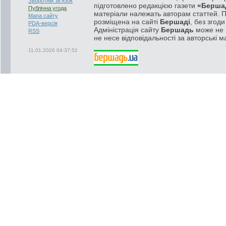
Зворотній зв'язок
підготовлено редакцією газети
«Берша
Публічна угода
матеріали належать авторам статтей. 
Мапа сайту
розміщена на сайті
Бершаді
, без згод
PDA-версія
Адміністрація сайту
Бершадь
може не п
RSS
не несе відповідальності за авторські м
11.01.2026 04:37:52