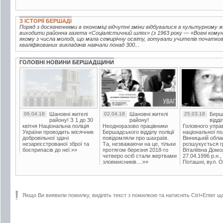
З ІСТОРІЇ БЕРШАДІ
Поряд з досягненнями в економіці відчутні зміни відбувалися в культурному ж
виходити районна газета «Соціалістичний шлях» (з 1963 року — «Вогні комуні
якому з числа молоді, що мала семирічну освіту, готували учителів початкови
кваліфікованих викладачів навчали понад 300...
ГОЛОВНІ НОВИНИ БЕРШАДЩИНИ
06.04.18
Шановні жителі
02.04.18
Шановні жителі
25.03.18
Берш
району! З 1 до 30
району!
відді
квітня Національна поліція
Неодноразово працівники
Головного упра
України проводить місячник
Бершадського відділу поліції
національної пол
добровільної здачі
повідомляли про шахраїв.
Вінницькій обла
незареєстрованої зброї та
Та, незважаючи на це, тільки
розшукується гр
боєприпасів до неї.»»
протягом березня 2018-го
Віталіївна Домо
четверо осіб стали жертвами
27.04.1996 р.н.,
зловмисників....»»
Поташні, вул. Ос
Якщо Ви виявили помилку, виділіть текст з помилкою та натисніть Ctrl+Enter щ