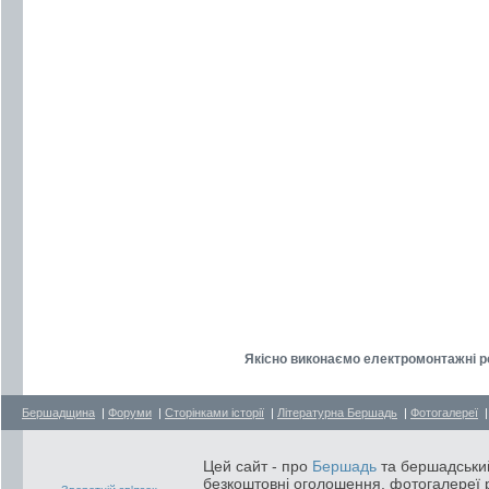
Якісно виконаємо електромонтажні р
Бершадщина
|
Форуми
|
Сторінками історії
|
Літературна Бершадь
|
Фотогалереї
Цей сайт - про
Бершадь
та бершадський
безкоштовні оголошення, фотогалереї р