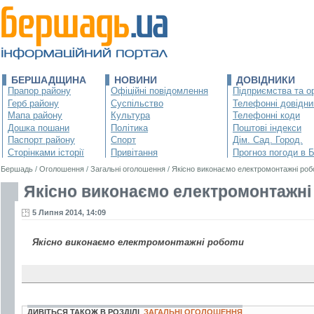
БЕРШАДЩИНА
НОВИНИ
ДОВІДНИКИ
Прапор району
Офіційні повідомлення
Підприємства та ор
Герб району
Суспільство
Телефонні довідни
Мапа району
Культура
Телефонні коди
Дошка пошани
Політика
Поштові індекси
Паспорт району
Спорт
Дім. Сад. Город.
Сторінками історії
Привітання
Прогноз погоди в 
Бершадь
/
Оголошення
/
Загальні оголошення
/
Якісно виконаємо електромонтажні роб
Якісно виконаємо електромонтажні
5 Липня 2014, 14:09
Якісно виконаємо електромонтажні роботи
ДИВІТЬСЯ ТАКОЖ В РОЗДІЛІ
ЗАГАЛЬНІ ОГОЛОШЕННЯ