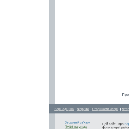
Про
Бершадщина
|
Форуми
|
Сторінками історії
|
Літе
Зворотній зв'язок
Цей сайт - про
Бе
Публічна угода
фотогалереї район