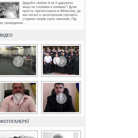
Даруйте любов! А як її дарувати,
якщо не словами в книжках? Дуже
просто: презентувати в бібліотеку, де
юні читачі із захопленням гортають
сторінки творів своїх земляків. Під
ас проведення...
ВІДЕО
ФОТОГАЛЕРЕЇ