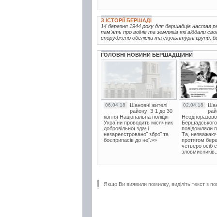
З ІСТОРІЇ БЕРШАДІ
14 березня 1944 року для бершадців настав ра
пам'ять про воїнів та земляків які віддали с
споруджено обеліски та скульптурні групи, бі
ГОЛОВНІ НОВИНИ БЕРШАДЩИНИ
06.04.18
Шановні жителі
02.04.18
Шан
району! З 1 до 30
рай
квітня Національна поліція
Неодноразово
України проводить місячник
Бершадського в
добровільної здачі
повідомляли п
незареєстрованої зброї та
Та, незважаюч
боєприпасів до неї.»»
протягом бере
четверо осіб 
зловмисників..
Якщо Ви виявили помилку, виділіть текст з по