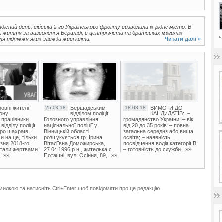
дісний день: війська 2-го Українського фронту визволили їх рідне місто. В
воє життя за визволення Бершаді, в центрі міста на братських могилах
ч
ля підніжжя яких завжди живі квіти.
Читати далі »
овні жителі
25.03.18
Бершадським
18.03.18
ВИМОГИ ДО
ону!
відділом поліції
КАНДИДАТІВ: –
 працівники
Головного управління
громадянство України; – вік
ідділу поліції
національної поліції у
від 20 до 35 років; – повна
ро шахраїв.
Вінницькій області
загальна середня або вища
и на це, тільки
розшукується гр. Ірина
освіта; – наявність
зня 2018-го
Віталіївна Доможирська,
посвідчення водія категорії В;
стали жертвами
27.04.1996 р.н., жителька с.
– готовність до служби...»»
..»»
Поташні, вул. Осіння, 89,...»»
милкою та натисніть Ctrl+Enter щоб повідомити про це редакцію