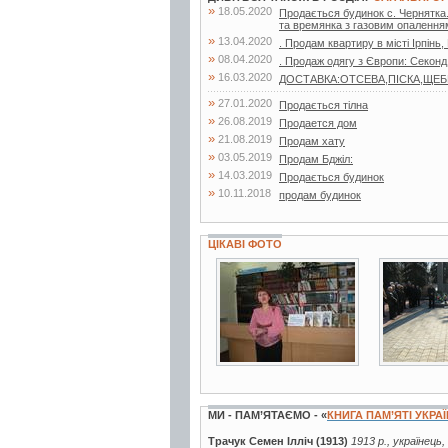
»
18.05.2020
Продається будинок с. Чернятка. 
та времянка з газовим опаленням
»
13.04.2020
. Продам квартиру в місті Ірпінь,
»
08.04.2020
. Продаж одягу з Європи: Секонд
»
16.03.2020
ДОСТАВКА:ОТСЕВА,ПІСКА,ЩЕБНЯ,
»
27.01.2020
Продається тілна
»
26.08.2019
Продается дом
»
21.08.2019
Продам хату
»
03.05.2019
Продам Бджiл:
»
14.03.2019
Продається будинок
»
10.11.2018
продам будинок
ЦІКАВІ ФОТО
3 фото
3 фото
МИ - ПАМ’ЯТАЄМО - «
КНИГА ПАМ’ЯТІ УКРА
Трачук Семен Ілліч (1913)
1913 р., українець