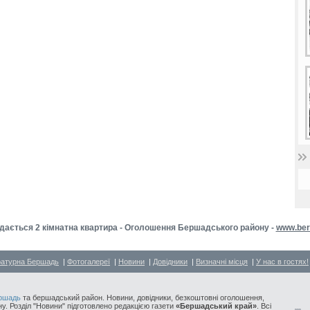
дається 2 кімнатна квартира - Оголошення Бершадського району -
www.ber
ратурна Бершадь
|
Фотогалереї
|
Новини
|
Довідники
|
Визначні місця
|
У нас в гостях!
ршадь
та бершадський район. Новини, довідники, безкоштовні оголошення,
у. Розділ "Новини" підготовлено редакцією газети
«Бершадський край»
. Всі