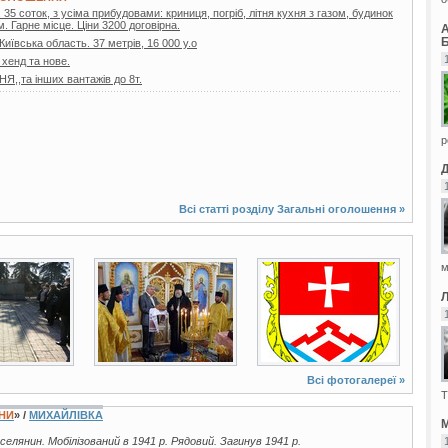
35 соток, з усіма прибудовами: криниця, погріб, літня кухня з газом, будинок
. Гарне місце. Ціни 3200 договірна.
Б
 Київська область. 37 метрів, 16 000 у.о
 хенд та нове.
,та інших вантажів до 8т.
р
Всі статті розділу
Загальні оголошення
»
м
8 фото
2 фото
Всі фотогалереї »
Т
ЇНИ
» /
МИХАЙЛІВКА
М
, селянин. Мобілізований в 1941 р. Рядовий. Загинув 1941 р.