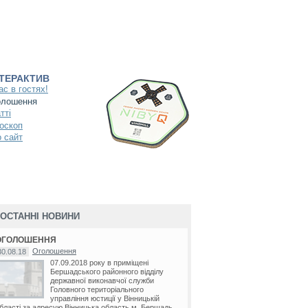
НТЕРАКТИВ
ас в гостях!
олошення
тті
оскоп
 сайт
ОСТАННІ НОВИНИ
ОГОЛОШЕННЯ
Оголошення
30.08.18
07.09.2018 року в приміщені
Бершадського районного відділу
державної виконавчої служби
Головного територіального
управління юстиції у Вінницькій
бласті за адресую Вінницька область м. Бершадь...