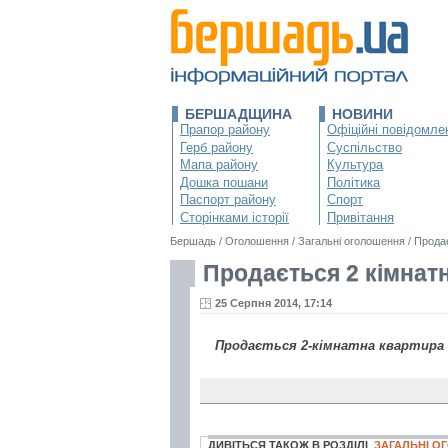
БЕРШАДЩИНА
НОВИНИ
Прапор району
Офіційні повідомле
Герб району
Суспільство
Мапа району
Культура
Дошка пошани
Політика
Паспорт району
Спорт
Сторінками історії
Привітання
Бершадь
/
Оголошення
/
Загальні оголошення
/
Продає
Продається 2 кімнат
25 Серпня 2014, 17:14
Продається 2-кімнатна квартира на
ДИВІТЬСЯ ТАКОЖ В РОЗДІЛІ
ЗАГАЛЬНІ 