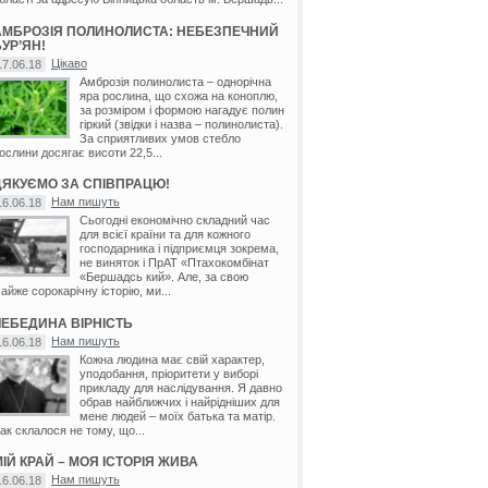
АМБРОЗІЯ ПОЛИНОЛИСТА: НЕБЕЗПЕЧНИЙ
УР’ЯН!
Цікаво
17.06.18
Амброзія полинолиста – однорічна
яра рослина, що схожа на коноплю,
за розміром і формою нагадує полин
гіркий (звідки і назва – полинолиста).
За сприятливих умов стебло
ослини досягає висоти 22,5...
ДЯКУЄМО ЗА СПІВПРАЦЮ!
Нам пишуть
16.06.18
Сьогодні економічно складний час
для всієї країни та для кожного
господарника і підприємця зокрема,
не виняток і ПрАТ «Птахокомбінат
«Бершадсь кий». Але, за свою
айже сорокарічну історію, ми...
ЛЕБЕДИНА ВІРНІСТЬ
Нам пишуть
16.06.18
Кожна людина має свій характер,
уподобання, пріоритети у виборі
прикладу для наслідування. Я давно
обрав найближчих і найрідніших для
мене людей – моїх батька та матір.
ак склалося не тому, що...
ІЙ КРАЙ – МОЯ ІСТОРІЯ ЖИВА
Нам пишуть
16.06.18