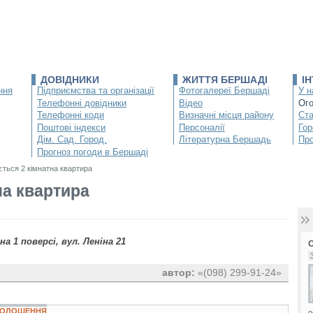
ДОВІДНИКИ
ЖИТТЯ БЕРШАДІ
І
ння
Підприємства та організації
Фотогалереї Бершаді
У н
Телефонні довідники
Відео
Ог
Телефонні коди
Визначні місця району
Ста
Поштові індекси
Персоналії
Гор
Дім. Сад. Город.
Літературна Бершадь
Про
Прогноз погоди в Бершаді
ться 2 кімнатна квартира
на квартира
 1 поверсі, вул. Леніна 21
автор:
«(098) 299-91-24»
ОГОЛОШЕННЯ
о