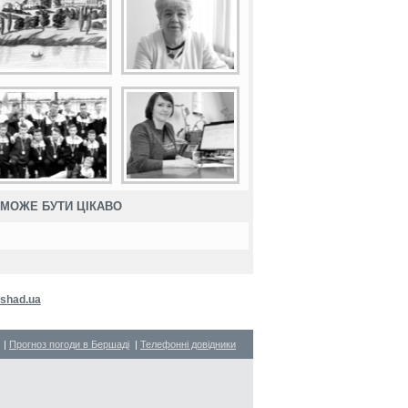
МОЖЕ БУТИ ЦІКАВО
shad.ua
|
Прогноз погоди в Бершаді
|
Телефонні довідники