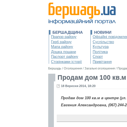
БЕРШАДЩИНА
НОВИНИ
Прапор району
Офіційні повідомле
Герб району
Суспільство
Мапа району
Культура
Дошка пошани
Політика
Паспорт району
Спорт
Сторінками історії
Привітання
Бершадь
/
Оголошення
/
Загальні оголошення
/
Продам
Продам дом 100 кв.м
18 Вересня 2014, 18:20
Продам дом 100 кв.м в центре (ул.
Евгения Александровна, (067) 244-2