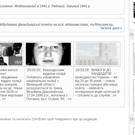
, селянин. Мобілізований в 1941 р. Рядовий. Загинув 1941 р.
ч
дбудовано фельдшерські пункти на всіх підприємствах, тубдиспансер,
Читати далі »
овні жителі
25.03.18
Бершадським
18.03.18
ВИМОГИ ДО
ону!
відділом поліції
КАНДИДАТІВ: –
 працівники
Головного управління
громадянство України; – вік
ідділу поліції
національної поліції у
від 20 до 35 років; – повна
ро шахраїв.
Вінницькій області
загальна середня або вища
и на це, тільки
розшукується гр. Ірина
освіта; – наявність
зня 2018-го
Віталіївна Доможирська,
посвідчення водія категорії В;
стали жертвами
27.04.1996 р.н., жителька с.
– готовність до служби...»»
..»»
Поташні, вул. Осіння, 89,...»»
милкою та натисніть Ctrl+Enter щоб повідомити про це редакцію