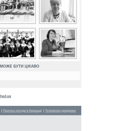
МОЖЕ БУТИ ЦІКАВО
had.ua
|
Прогноз погоди в Бершаді
|
Телефонні довідники