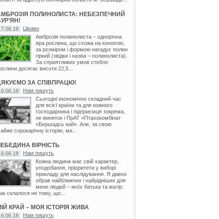
АМБРОЗІЯ ПОЛИНОЛИСТА: НЕБЕЗПЕЧНИЙ
УР’ЯН!
Цікаво
17.06.18
Амброзія полинолиста – однорічна
яра рослина, що схожа на коноплю,
за розміром і формою нагадує полин
гіркий (звідки і назва – полинолиста).
За сприятливих умов стебло
ослини досягає висоти 22,5...
ДЯКУЄМО ЗА СПІВПРАЦЮ!
Нам пишуть
16.06.18
Сьогодні економічно складний час
для всієї країни та для кожного
господарника і підприємця зокрема,
не виняток і ПрАТ «Птахокомбінат
«Бершадсь кий». Але, за свою
айже сорокарічну історію, ми...
ЛЕБЕДИНА ВІРНІСТЬ
Нам пишуть
16.06.18
Кожна людина має свій характер,
уподобання, пріоритети у виборі
прикладу для наслідування. Я давно
обрав найближчих і найрідніших для
мене людей – моїх батька та матір.
ак склалося не тому, що...
ІЙ КРАЙ – МОЯ ІСТОРІЯ ЖИВА
Нам пишуть
16.06.18