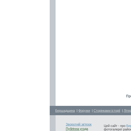
Пр
Бершадщина
|
Форуми
|
Сторінками історії
|
Літе
Зворотній зв'язок
Цей сайт - про
Бе
Публічна угода
фотогалереї район