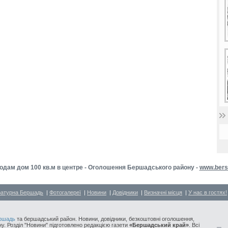
одам дом 100 кв.м в центре - Оголошення Бершадського району -
www.bers
ратурна Бершадь
|
Фотогалереї
|
Новини
|
Довідники
|
Визначні місця
|
У нас в гостях!
ршадь
та бершадський район. Новини, довідники, безкоштовні оголошення,
у. Розділ "Новини" підготовлено редакцією газети
«Бершадський край»
. Всі