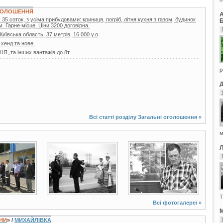
ОГОЛОШЕННЯ
35 соток, з усіма прибудовами: криниця, погріб, літня кухня з газом, будинок
Б
. Гарне місце. Ціни 3200 договірна.
 Київська область. 37 метрів, 16 000 у.о
 хенд та нове.
,та інших вантажів до 8т.
р
Всі статті розділу
Загальні оголошення
»
м
3 фото
2 фото
Т
Всі фотогалереї »
М
ЇНИ
» /
МИХАЙЛІВКА