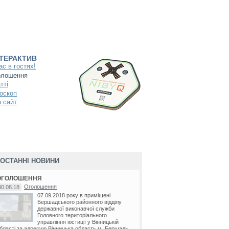
НТЕРАКТИВ
ас в гостях!
олошення
тті
оскоп
 сайт
ОСТАННІ НОВИНИ
ОГОЛОШЕННЯ
Оголошення
30.08.18
07.09.2018 року в приміщені
Бершадського районного відділу
державної виконавчої служби
Головного територіального
управління юстиції у Вінницькій
бласті за адресую Вінницька область м. Бершадь...