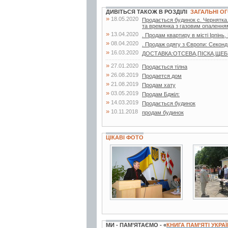
ДИВІТЬСЯ ТАКОЖ В РОЗДІЛІ
ЗАГАЛЬНІ 
»
18.05.2020
Продається будинок с. Чернятка. 
та времянка з газовим опаленням
»
13.04.2020
. Продам квартиру в місті Ірпінь,
»
08.04.2020
. Продаж одягу з Європи: Секонд
»
16.03.2020
ДОСТАВКА:ОТСЕВА,ПІСКА,ЩЕБНЯ,
»
27.01.2020
Продається тілна
»
26.08.2019
Продается дом
»
21.08.2019
Продам хату
»
03.05.2019
Продам Бджiл:
»
14.03.2019
Продається будинок
»
10.11.2018
продам будинок
ЦІКАВІ ФОТО
4 фото
3 фото
МИ - ПАМ’ЯТАЄМО - «
КНИГА ПАМ’ЯТІ УКРА