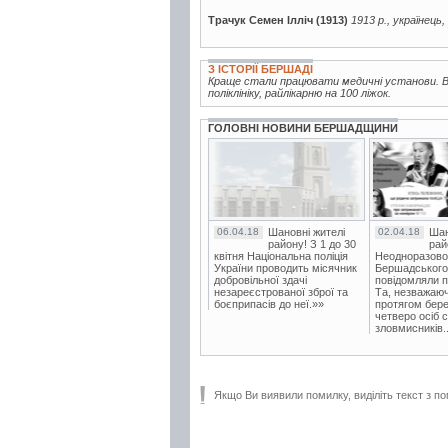
Трачук Семен Ілліч (1913)
1913 р., українець
З ІСТОРІЇ БЕРШАДІ
Краще стали працювати медичні установи. Ві
поліклініку, райлікарню на 100 ліжок.
ГОЛОВНІ НОВИНИ БЕРШАДЩИНИ
06.04.18
Шановні жителі
02.04.18
Шан
району! З 1 до 30
рай
квітня Національна поліція
Неодноразово
України проводить місячник
Бершадського в
добровільної здачі
повідомляли п
незареєстрованої зброї та
Та, незважаюч
боєприпасів до неї.»»
протягом бере
четверо осіб 
зловмисників..
Якщо Ви виявили помилку, виділіть текст з по