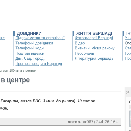
ДОВІДНИКИ
ЖИТТЯ БЕРШАДІ
І
ння
Підприємства та організації
Фотогалереї Бершаді
У н
Телефонні довідники
Відео
Ог
Телефонні коди
Визначні місця району
Ста
Поштові індекси
Персоналії
Гор
Дім. Сад. Город.
Літературна Бершадь
Про
Прогноз погоди в Бершаді
 дом 100 кв.м в центре
 в центре
 Гагарина, возле РЭС, 3 мин. до рынка). 10 соток.
4-36.
автор:
«(067) 244-26-16»
о