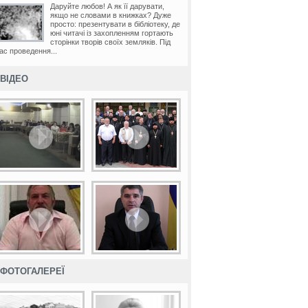
Даруйте любов! А як її дарувати,
якщо не словами в книжках? Дуже
просто: презентувати в бібліотеку, де
юні читачі із захопленням гортають
сторінки творів своїх земляків. Під
ас проведення...
ВІДЕО
ФОТОГАЛЕРЕЇ