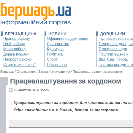
БЕРШАДЩИНА
НОВИНИ
ДОВІДНИКИ
Прапор району
Офіційні повідомлення
Підприємства та ор
Герб району
Суспільство
Телефонні довідни
Мапа району
Культура
Телефонні коди
Дошка пошани
Політика
Поштові індекси
Паспорт району
Спорт
Дім. Сад. Город.
Сторінками історії
Привітання
Прогноз погоди в 
Бершадь
/
Оголошення
/
Загальні оголошення
/
Працевлаштування за кордоном
Працевлаштування за кордоном
23 Жовтня 2014, 15:25
Працевлаштування за кордоном для чоловіків, жінок та с
Офіс знаходиться в м.Умань, деталі за телефоном.