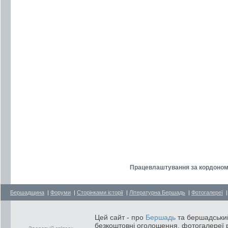
Працевлаштування за кордоном
Бершадщина
|
Форуми
|
Сторінками історії
|
Літературна Бершадь
|
Фотогалереї
Цей сайт - про
Бершадь
та бершадський
безкоштовні оголошення, фотогалереї р