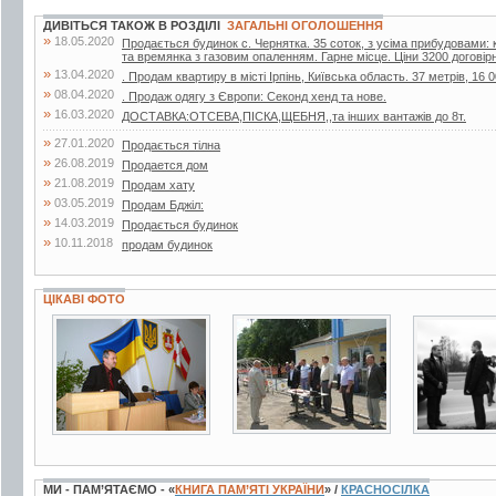
ДИВІТЬСЯ ТАКОЖ В РОЗДІЛІ
ЗАГАЛЬНІ ОГОЛОШЕННЯ
»
18.05.2020
Продається будинок с. Чернятка. 35 соток, з усіма прибудовами: к
та времянка з газовим опаленням. Гарне місце. Ціни 3200 договір
»
13.04.2020
. Продам квартиру в місті Ірпінь, Київська область. 37 метрів, 16 0
»
08.04.2020
. Продаж одягу з Європи: Секонд хенд та нове.
»
16.03.2020
ДОСТАВКА:ОТСЕВА,ПІСКА,ЩЕБНЯ,,та інших вантажів до 8т.
»
27.01.2020
Продається тілна
»
26.08.2019
Продается дом
»
21.08.2019
Продам хату
»
03.05.2019
Продам Бджiл:
»
14.03.2019
Продається будинок
»
10.11.2018
продам будинок
ЦІКАВІ ФОТО
4 фото
3 фото
2 фото
МИ - ПАМ’ЯТАЄМО - «
КНИГА ПАМ’ЯТІ УКРАЇНИ
» /
КРАСНОСІЛКА