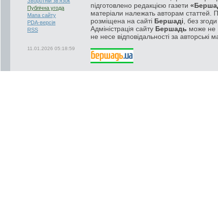
Зворотній зв'язок
підготовлено редакцією газети
«Берша
Публічна угода
матеріали належать авторам статтей. 
Мапа сайту
розміщена на сайті
Бершаді
, без згод
PDA-версія
Адміністрація сайту
Бершадь
може не п
RSS
не несе відповідальності за авторські м
11.01.2026 05:18:59