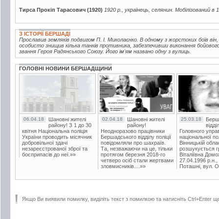
Тирса Прокіп Тарасович (1920)
1920 р., українець, селянин. Мобілізований в 
З ІСТОРІЇ БЕРШАДІ
Прославив земляків подвигом П. І. Миколаєнко. В одному з жорстоких боїв він
особисто знищив кілька танків противника, забезпечивши виконання бойового
звання Героя Радянського Союзу. Його ім'ям названо одну з вулиць.
ГОЛОВНІ НОВИНИ БЕРШАДЩИНИ
06.04.18
Шановні жителі
02.04.18
Шановні жителі
25.03.18
Берш
району! З 1 до 30
району!
відді
квітня Національна поліція
Неодноразово працівники
Головного упра
України проводить місячник
Бершадського відділу поліції
національної пол
добровільної здачі
повідомляли про шахраїв.
Вінницькій обла
незареєстрованої зброї та
Та, незважаючи на це, тільки
розшукується гр
боєприпасів до неї.»»
протягом березня 2018-го
Віталіївна Домо
четверо осіб стали жертвами
27.04.1996 р.н.,
зловмисників....»»
Поташні, вул. Ос
Якщо Ви виявили помилку, виділіть текст з помилкою та натисніть Ctrl+Enter щ