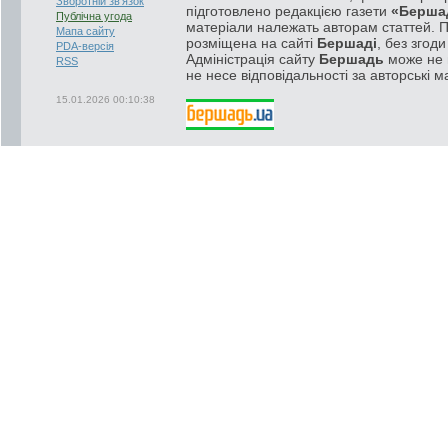
Зворотній зв'язок
підготовлено редакцією газети
«Берша
Публічна угода
матеріали належать авторам статтей. 
Мапа сайту
розміщена на сайті
Бершаді
, без згод
PDA-версія
Адміністрація сайту
Бершадь
може не п
RSS
не несе відповідальності за авторські м
15.01.2026 00:10:38