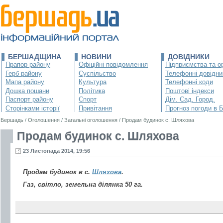
БЕРШАДЩИНА
НОВИНИ
ДОВІДНИКИ
Прапор району
Офіційні повідомлення
Підприємства та ор
Герб району
Суспільство
Телефонні довідни
Мапа району
Культура
Телефонні коди
Дошка пошани
Політика
Поштові індекси
Паспорт району
Спорт
Дім. Сад. Город.
Сторінками історії
Привітання
Прогноз погоди в 
Бершадь
/
Оголошення
/
Загальні оголошення
/
Продам будинок с. Шляхова
Продам будинок с. Шляхова
23 Листопада 2014, 19:56
Продам будинок в с.
Шляхова
.
Газ, свiтло, земельна ділянка 50 га.