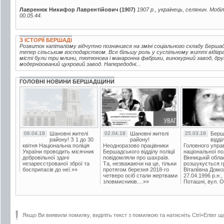
Лавренюк Никифор Лаврентійович (1907)
1907 р., українець, селянин. Мобі
00.05.44.
З ІСТОРІЇ БЕРШАДІ
Розвиток капіталізму відчутно позначився на зміні соціального складу Берш
тепер сільським господарством. Все більшу роль у суспільному житті відігр
місті були три млини, тютюнова і макаронна фабрики, винокурний завод, друк
модернізований цукровий завод. Напередодні...
ГОЛОВНІ НОВИНИ БЕРШАДЩИНИ
06.04.18
Шановні жителі
02.04.18
Шановні жителі
25.03.18
Берш
району! З 1 до 30
району!
відді
квітня Національна поліція
Неодноразово працівники
Головного упра
України проводить місячник
Бершадського відділу поліції
національної пол
добровільної здачі
повідомляли про шахраїв.
Вінницькій обла
незареєстрованої зброї та
Та, незважаючи на це, тільки
розшукується гр
боєприпасів до неї.»»
протягом березня 2018-го
Віталіївна Домо
четверо осіб стали жертвами
27.04.1996 р.н.,
зловмисників....»»
Поташні, вул. Ос
Якщо Ви виявили помилку, виділіть текст з помилкою та натисніть Ctrl+Enter щ