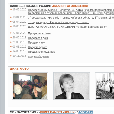
ДИВІТЬСЯ ТАКОЖ В РОЗДІЛІ
ЗАГАЛЬНІ ОГОЛОШЕННЯ
»
18.05.2020
Продається будинок с. Чернятка. 35 соток, з усіма прибудовами: к
та времянка з газовим опаленням. Гарне місце. Ціни 3200 договір
»
13.04.2020
. Продам квартиру в місті Ірпінь, Київська область. 37 метрів, 16 0
»
08.04.2020
. Продаж одягу з Європи: Секонд хенд та нове.
»
16.03.2020
ДОСТАВКА:ОТСЕВА,ПІСКА,ЩЕБНЯ,,та інших вантажів до 8т.
»
27.01.2020
Продається тілна
»
26.08.2019
Продается дом
»
21.08.2019
Продам хату
»
03.05.2019
Продам Бджiл:
»
14.03.2019
Продається будинок
»
10.11.2018
продам будинок
ЦІКАВІ ФОТО
7 фото
3 фото
2 фото
МИ - ПАМ’ЯТАЄМО - «
КНИГА ПАМ’ЯТІ УКРАЇНИ
» /
ФЛОРИНО