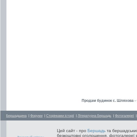
Продам будинок с. Шляхова -
Бершадщина
|
Форуми
|
Сторінками історії
|
Літературна Бершадь
|
Фотогалереї
Цей сайт - про
Бершадь
та бершадський
безкоштовні оголошення, фотогалереї р