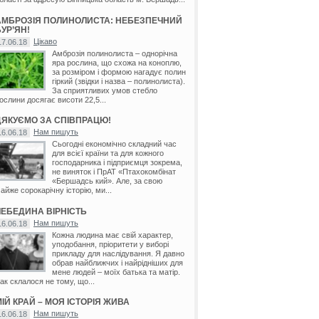
АМБРОЗІЯ ПОЛИНОЛИСТА: НЕБЕЗПЕЧНИЙ
УР’ЯН!
Цікаво
17.06.18
Амброзія полинолиста – однорічна
яра рослина, що схожа на коноплю,
за розміром і формою нагадує полин
гіркий (звідки і назва – полинолиста).
За сприятливих умов стебло
ослини досягає висоти 22,5...
ДЯКУЄМО ЗА СПІВПРАЦЮ!
Нам пишуть
16.06.18
Сьогодні економічно складний час
для всієї країни та для кожного
господарника і підприємця зокрема,
не виняток і ПрАТ «Птахокомбінат
«Бершадсь кий». Але, за свою
айже сорокарічну історію, ми...
ЛЕБЕДИНА ВІРНІСТЬ
Нам пишуть
16.06.18
Кожна людина має свій характер,
уподобання, пріоритети у виборі
прикладу для наслідування. Я давно
обрав найближчих і найрідніших для
мене людей – моїх батька та матір.
ак склалося не тому, що...
ІЙ КРАЙ – МОЯ ІСТОРІЯ ЖИВА
Нам пишуть
16.06.18