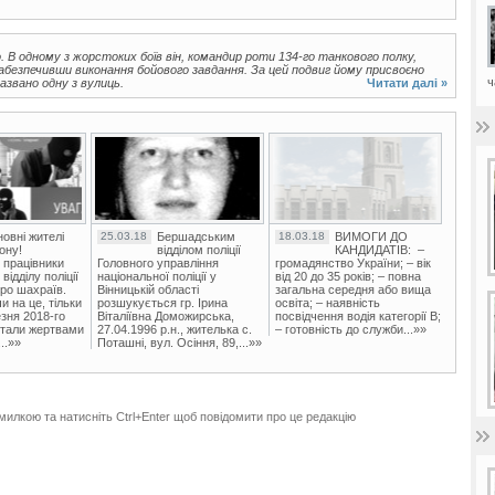
. В одному з жорстоких боїв він, командир роти 134-го танкового полку,
абезпечивши виконання бойового завдання. За цей подвиг йому присвоєно
ч
азвано одну з вулиць.
Читати далі »
овні жителі
25.03.18
Бершадським
18.03.18
ВИМОГИ ДО
ону!
відділом поліції
КАНДИДАТІВ: –
 працівники
Головного управління
громадянство України; – вік
ідділу поліції
національної поліції у
від 20 до 35 років; – повна
ро шахраїв.
Вінницькій області
загальна середня або вища
и на це, тільки
розшукується гр. Ірина
освіта; – наявність
зня 2018-го
Віталіївна Доможирська,
посвідчення водія категорії В;
стали жертвами
27.04.1996 р.н., жителька с.
– готовність до служби...»»
..»»
Поташні, вул. Осіння, 89,...»»
милкою та натисніть Ctrl+Enter щоб повідомити про це редакцію