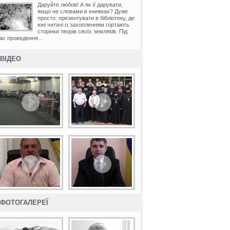
Даруйте любов! А як її дарувати,
якщо не словами в книжках? Дуже
просто: презентувати в бібліотеку, де
юні читачі із захопленням гортають
сторінки творів своїх земляків. Під
ас проведення...
ВІДЕО
ФОТОГАЛЕРЕЇ