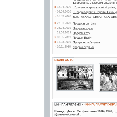
та времянка з газовим опаленням
»
13.04.2020
. Продам квартиру в місті Ірпінь,
»
08.04.2020
. Продаж одягу з Європи: Секонд
»
16.03.2020
ДОСТАВКА:ОТСЕВА,ПІСКА,ЩЕБНЯ,
»
27.01.2020
Продається тілна
»
26.08.2019
Продается дом
»
21.08.2019
Продам хату
»
03.05.2019
Продам Бджiл:
»
14.03.2019
Продається будинок
»
10.11.2018
продам будинок
ЦІКАВІ ФОТО
3 фото
4 фото
МИ - ПАМ’ЯТАЄМО - «
КНИГА ПАМ’ЯТІ УКРА
Шиндир Денис Феофанович (1920)
1920 р.,
Кіровоградська обл.