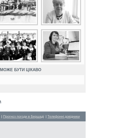
МОЖЕ БУТИ ЦІКАВО
a
|
Прогноз погоди в Бершаді
|
Телефонні довідники