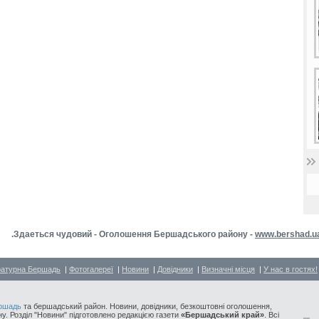
.Здаеться чудовий - Оголошення Бершадського району -
www.bershad.u
ратурна Бершадь
|
Фотогалереї
|
Новини
|
Довідники
|
Визначні місця
|
У нас в гостях!
ршадь
та бершадський район. Новини, довідники, безкоштовні оголошення,
у. Розділ "Новини" підготовлено редакцією газети
«Бершадський край»
. Всі