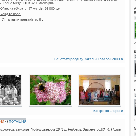
. Гарне місце. Ціни 3200 договірна.
 Київська область. 37 метрів, 16 000 у.о
Б
 хенд та нове.
,та інших вантажів до 8т.
р
Всі статті розділу
Загальні оголошення
»
48 фото
3 фото
м
Всі фотогалереї »
Т
ЇНИ
» /
ПОТАШНЯ
М
 українець, селянин. Мобілізований в 1941 р. Рядовий. Загинув 00.03.44. Похов.