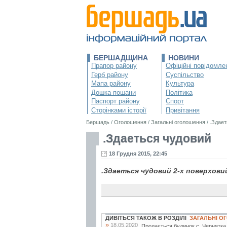
БЕРШАДЩИНА
НОВИНИ
Прапор району
Офіційні повідомле
Герб району
Суспільство
Мапа району
Культура
Дошка пошани
Політика
Паспорт району
Спорт
Сторінками історії
Привітання
Бершадь
/
Оголошення
/
Загальні оголошення
/
.Здает
.Здаеться чудовий
18 Грудня 2015, 22:45
.Здаеться чудовий 2-х поверховий 
ДИВІТЬСЯ ТАКОЖ В РОЗДІЛІ
ЗАГАЛЬНІ 
»
18.05.2020
Продається будинок с. Чернятка. 