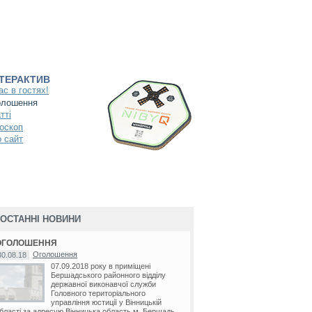
НТЕРАКТИВ
ас в гостях!
олошення
тті
оскоп
 сайт
ОСТАННІ НОВИНИ
ОГОЛОШЕННЯ
Оголошення
30.08.18
07.09.2018 року в приміщені
Бершадського районного відділу
державної виконавчої служби
Головного територіального
управління юстиції у Вінницькій
бласті за адресую Вінницька область м. Бершадь...