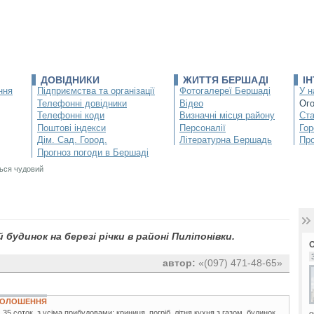
ДОВІДНИКИ
ЖИТТЯ БЕРШАДІ
І
ння
Підприємства та організації
Фотогалереї Бершаді
У н
Телефонні довідники
Відео
Ог
Телефонні коди
Визначні місця району
Ста
Поштові індекси
Персоналії
Гор
Дім. Сад. Город.
Літературна Бершадь
Про
Прогноз погоди в Бершаді
ься чудовий
будинок на березі річки в районі Пиліпонівки.
автор:
«(097) 471-48-65»
ОГОЛОШЕННЯ
35 соток, з усіма прибудовами: криниця, погріб, літня кухня з газом, будинок
о