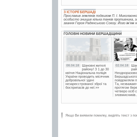
З ІСТОРІЇ БЕРШАДІ
Прославив земляків подвигом П. І. Миколаєнко
особисто знищив кілька танків противника, з
звання Героя Радянського Союзу. Його ім'ям н
ГОЛОВНІ НОВИНИ БЕРШАДЩИНИ
06.04.18
Шановні жителі
02.04.18
Шан
району! З 1 до 30
рай
квітня Національна поліція
Неодноразово
України проводить місячник
Бершадського в
добровільної здачі
повідомляли п
незареєстрованої зброї та
Та, незважаюч
боєприпасів до неї.»»
протягом бере
четверо осіб 
зловмисників..
Якщо Ви виявили помилку, виділіть текст з по