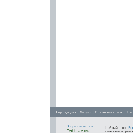
Бершадщина
|
Форуми
|
Сторінками історії
|
Літе
Зворотній зв'язок
Цей сайт - про
Бе
Публічна угода
фотогалереї район