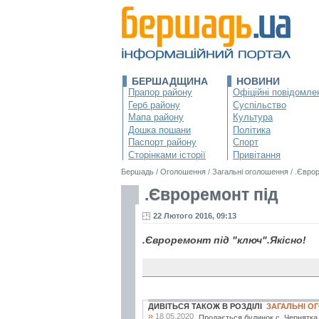
БЕРШАДЩИНА
НОВИНИ
Прапор району
Офіційні повідомле
Герб району
Суспільство
Мапа району
Культура
Дошка пошани
Політика
Паспорт району
Спорт
Сторінками історії
Привітання
Бершадь
/
Оголошення
/
Загальні оголошення
/
.Єврор
.Євроремонт під
22 Лютого 2016, 09:13
.Євроремонт під "ключ".Якісно!
ДИВІТЬСЯ ТАКОЖ В РОЗДІЛІ
ЗАГАЛЬНІ 
»
18.05.2020
Продається будинок с. Чернятка. 