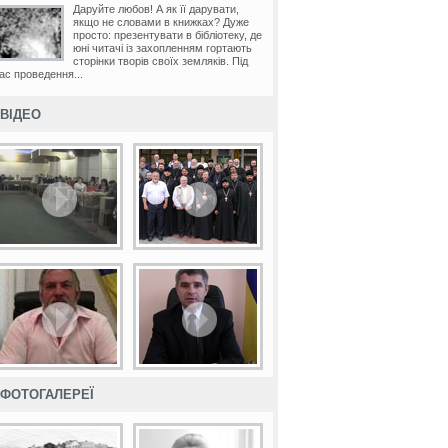
Даруйте любов! А як її дарувати,
якщо не словами в книжках? Дуже
просто: презентувати в бібліотеку, де
юні читачі із захопленням гортають
сторінки творів своїх земляків. Під
ас проведення...
ВІДЕО
ФОТОГАЛЕРЕЇ