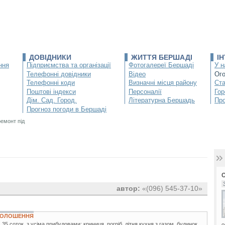
ДОВІДНИКИ
ЖИТТЯ БЕРШАДІ
І
ння
Підприємства та організації
Фотогалереї Бершаді
У н
Телефонні довідники
Відео
Ог
Телефонні коди
Визначні місця району
Ста
Поштові індекси
Персоналії
Гор
Дім. Сад. Город.
Літературна Бершадь
Про
Прогноз погоди в Бершаді
емонт під
автор:
«(096) 545-37-10»
ОГОЛОШЕННЯ
35 соток, з усіма прибудовами: криниця, погріб, літня кухня з газом, будинок
о