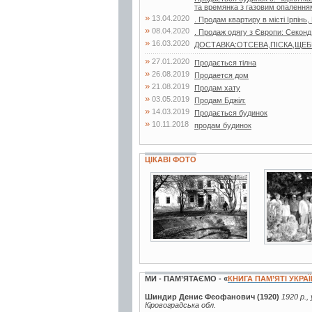
та времянка з газовим опаленням
»
13.04.2020
. Продам квартиру в місті Ірпінь,
»
08.04.2020
. Продаж одягу з Європи: Секонд
»
16.03.2020
ДОСТАВКА:ОТСЕВА,ПІСКА,ЩЕБНЯ,
»
27.01.2020
Продається тілна
»
26.08.2019
Продается дом
»
21.08.2019
Продам хату
»
03.05.2019
Продам Бджiл:
»
14.03.2019
Продається будинок
»
10.11.2018
продам будинок
ЦІКАВІ ФОТО
3 фото
4 фото
МИ - ПАМ’ЯТАЄМО - «
КНИГА ПАМ’ЯТІ УКРА
Шиндир Денис Феофанович (1920)
1920 р.,
Кіровоградська обл.