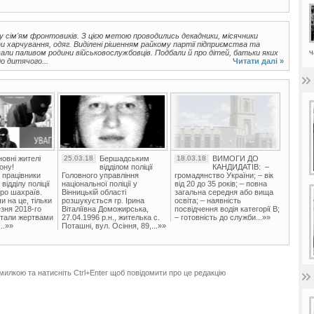
у сім'ям фронтовиків. З цією метою проводились декадники, місячники
ти харчування, одяг. Виділені рішенням райкому партії підприємства та
ч
ли паливом родини військовослужбовців. Подбали й про дітей, батьки яких
о дитячого...
Читати далі »
овні жителі
25.03.18
Бершадським
18.03.18
ВИМОГИ ДО
ону!
відділом поліції
КАНДИДАТІВ: –
 працівники
Головного управління
громадянство України; – вік
ідділу поліції
національної поліції у
від 20 до 35 років; – повна
ро шахраїв.
Вінницькій області
загальна середня або вища
и на це, тільки
розшукується гр. Ірина
освіта; – наявність
зня 2018-го
Віталіївна Доможирська,
посвідчення водія категорії В;
стали жертвами
27.04.1996 р.н., жителька с.
– готовність до служби...»»
..»»
Поташні, вул. Осіння, 89,...»»
милкою та натисніть Ctrl+Enter щоб повідомити про це редакцію