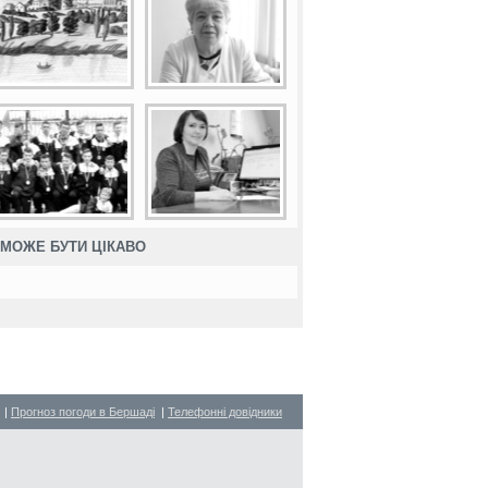
МОЖЕ БУТИ ЦІКАВО
|
Прогноз погоди в Бершаді
|
Телефонні довідники