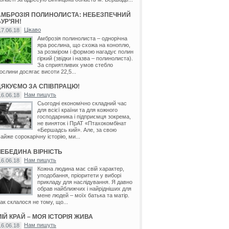
АМБРОЗІЯ ПОЛИНОЛИСТА: НЕБЕЗПЕЧНИЙ
УР’ЯН!
Цікаво
17.06.18
Амброзія полинолиста – однорічна
яра рослина, що схожа на коноплю,
за розміром і формою нагадує полин
гіркий (звідки і назва – полинолиста).
За сприятливих умов стебло
ослини досягає висоти 22,5...
ДЯКУЄМО ЗА СПІВПРАЦЮ!
Нам пишуть
16.06.18
Сьогодні економічно складний час
для всієї країни та для кожного
господарника і підприємця зокрема,
не виняток і ПрАТ «Птахокомбінат
«Бершадсь кий». Але, за свою
айже сорокарічну історію, ми...
ЛЕБЕДИНА ВІРНІСТЬ
Нам пишуть
16.06.18
Кожна людина має свій характер,
уподобання, пріоритети у виборі
прикладу для наслідування. Я давно
обрав найближчих і найрідніших для
мене людей – моїх батька та матір.
ак склалося не тому, що...
ІЙ КРАЙ – МОЯ ІСТОРІЯ ЖИВА
Нам пишуть
16.06.18