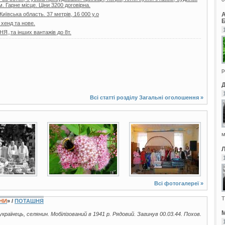
. Гарне місце. Ціни 3200 договірна.
 Київська область. 37 метрів, 16 000 у.о
Б
 хенд та нове.
,та інших вантажів до 8т.
р
Всі статті розділу
Загальні оголошення
»
48 фото
3 фото
м
Всі фотогалереї »
Т
ЇНИ
» /
ПОТАШНЯ
М
 українець, селянин. Мобілізований в 1941 р. Рядовий. Загинув 00.03.44. Похов.