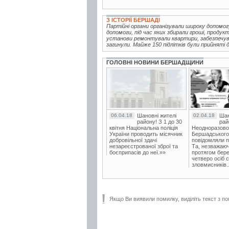
З ІСТОРІЇ БЕРШАДІ
Партійні органи організували широку допомог
допомоги, під час яких збирали гроші, продук
установи ремонтували квартири, забезпечува
загинули. Майже 150 підлітків були прийняті д
ГОЛОВНІ НОВИНИ БЕРШАДЩИНИ
06.04.18
Шановні жителі
02.04.18
Шан
району! З 1 до 30
рай
квітня Національна поліція
Неодноразово
України проводить місячник
Бершадського в
добровільної здачі
повідомляли п
незареєстрованої зброї та
Та, незважаюч
боєприпасів до неї.»»
протягом бере
четверо осіб 
зловмисників..
Якщо Ви виявили помилку, виділіть текст з по