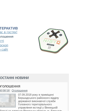
НТЕРАКТИВ
ас в гостях!
олошення
тті
оскоп
 сайт
ОСТАННІ НОВИНИ
ОГОЛОШЕННЯ
Оголошення
30.08.18
07.09.2018 року в приміщені
Бершадського районного відділу
державної виконавчої служби
Головного територіального
управління юстиції у Вінницькій
бласті за адресую Вінницька область м. Бершадь...