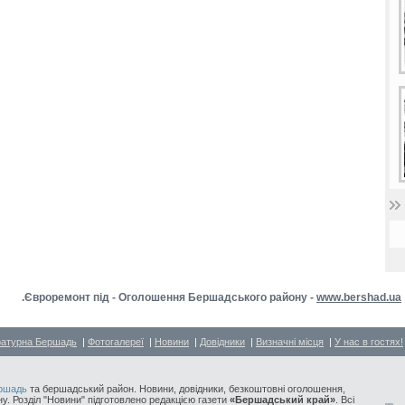
.Євроремонт під - Оголошення Бершадського району -
www.bershad.ua
ратурна Бершадь
|
Фотогалереї
|
Новини
|
Довідники
|
Визначні місця
|
У нас в гостях!
ршадь
та бершадський район. Новини, довідники, безкоштовні оголошення,
у. Розділ "Новини" підготовлено редакцією газети
«Бершадський край»
. Всі