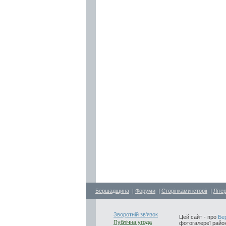
Бершадщина
|
Форуми
|
Сторінками історії
|
Літе
Зворотній зв'язок
Цей сайт - про
Бе
Публічна угода
фотогалереї район