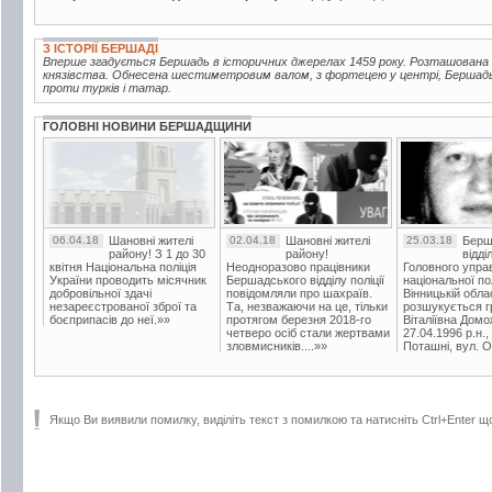
З ІСТОРІЇ БЕРШАДІ
Вперше згадується Бершадь в історичних джерелах 1459 року. Розташована 
князівства. Обнесена шестиметровим валом, з фортецею у центрі, Бершад
проти турків і татар.
ГОЛОВНІ НОВИНИ БЕРШАДЩИНИ
06.04.18
Шановні жителі
02.04.18
Шановні жителі
25.03.18
Берш
району! З 1 до 30
району!
відді
квітня Національна поліція
Неодноразово працівники
Головного упра
України проводить місячник
Бершадського відділу поліції
національної пол
добровільної здачі
повідомляли про шахраїв.
Вінницькій обла
незареєстрованої зброї та
Та, незважаючи на це, тільки
розшукується гр
боєприпасів до неї.»»
протягом березня 2018-го
Віталіївна Домо
четверо осіб стали жертвами
27.04.1996 р.н.,
зловмисників....»»
Поташні, вул. Ос
Якщо Ви виявили помилку, виділіть текст з помилкою та натисніть Ctrl+Enter щ