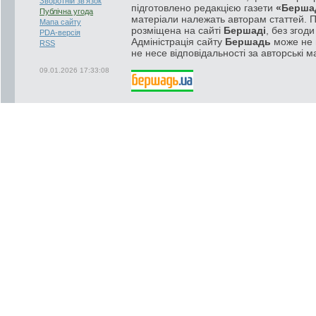
Зворотній зв'язок
підготовлено редакцією газети
«Берша
Публічна угода
матеріали належать авторам статтей. 
Мапа сайту
розміщена на сайті
Бершаді
, без згод
PDA-версія
Адміністрація сайту
Бершадь
може не п
RSS
не несе відповідальності за авторські м
09.01.2026 17:33:08