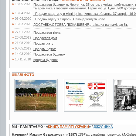
»
18.05.2020
Продається будинок с. Чернятка. 35 соток, з усіма прибудовами: к
та времянка з газовим опаленням. Гарне місце. Ціни 3200 договір
»
13.04.2020
. Продам квартиру в місті Ірпінь, Київська область. 37 метрів, 16 0
»
08.04.2020
. Продаж одягу з Європи: Секонд хенд та нове.
»
16.03.2020
ДОСТАВКА:ОТСЕВА,ПІСКА,ЩЕБНЯ,,та інших вантажів до 8т.
»
27.01.2020
Продається тілна
»
26.08.2019
Продается дом
»
21.08.2019
Продам хату
»
03.05.2019
Продам Бджiл:
»
14.03.2019
Продається будинок
»
10.11.2018
продам будинок
ЦІКАВІ ФОТО
4 фото
7 фото
2 фото
МИ - ПАМ’ЯТАЄМО - «
КНИГА ПАМ’ЯТІ УКРАЇНИ
» /
ДЖУЛИНКА
Начорний Максим Євдокимович (1897)
1897 р., українець, селянин. Мобілізо