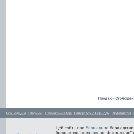
Продаю - Оголошен
Бершадщина
|
Форуми
|
Сторінками історії
|
Літературна Бершадь
|
Фотогалереї
Цей сайт - про
Бершадь
та бершадський
безкоштовні оголошення, фотогалереї р