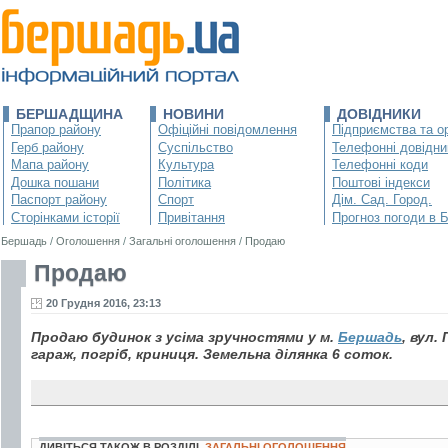
БЕРШАДЩИНА
НОВИНИ
ДОВІДНИКИ
Прапор району
Офіційні повідомлення
Підприємства та ор
Герб району
Суспільство
Телефонні довідни
Мапа району
Культура
Телефонні коди
Дошка пошани
Політика
Поштові індекси
Паспорт району
Спорт
Дім. Сад. Город.
Сторінками історії
Привітання
Прогноз погоди в 
Бершадь
/
Оголошення
/
Загальні оголошення
/
Продаю
Продаю
20 Грудня 2016, 23:13
Продаю будинок з усіма зручностями у м.
Бершадь
, вул.
гараж, погріб, криниця. Земельна ділянка 6 соток.
ДИВІТЬСЯ ТАКОЖ В РОЗДІЛІ
ЗАГАЛЬНІ ОГОЛОШЕННЯ