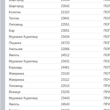
Шаргород
23542
ПОЛ
Козятин
22110
ПОЛ
Теплик
23841
ПО
Липовець
22551
ПОП
Бар
23051
ПОП
Муровані Курилівці
23434
ПО
Піщанка
24733
ПО
Хмільник
22066
ПО
Ямпіль
24512
ПО
Муровані Курилівці
23431
ПОС
Бершадь
24461
ПО
Жмеринка
23142
ПО
Жмеринка
23112
ПОЧ
Липовець
22515
ПРИ
Вінниця
23235
ПРИ
Муровані Курилівці
23443
ПРИ
Ямпіль
24543
ПРИ