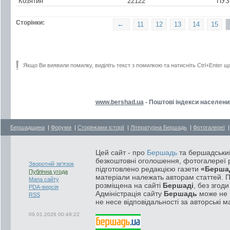
Козятин
22122
ПУЗ
Сторінки:
←
11
12
13
14
15
Якщо Ви виявили помилку, виділіть текст з помилкою та натисніть Ctrl+Enter щ
www.bershad.ua
- Поштові індекси населени
Бершадщина
|
Форуми
|
Сторінками історії
|
Літературна Бершадь
|
Фотогалереї
Цей сайт - про
Бершадь
та бершадський
безкоштовні оголошення, фотогалереї р
Зворотній зв'язок
підготовлено редакцією газети
«Берша
Публічна угода
матеріали належать авторам статтей. 
Мапа сайту
розміщена на сайті
Бершаді
, без згод
PDA-версія
Адміністрація сайту
Бершадь
може не п
RSS
не несе відповідальності за авторські м
09.01.2026 00:49:22