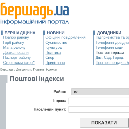
БЕРШАДЩИНА
НОВИНИ
ДОВІДНИКИ
Прапор району
Офіційні повідомлення
Підприємства та ор
Герб району
Суспільство
Телефонні довідни
Мапа району
Культура
Телефонні коди
Дошка пошани
Політика
Поштові індекси
Паспорт району
Спорт
Дім. Сад. Город.
Сторінками історії
Привітання
Прогноз погоди в 
Бершадь
/
Довідники
/
Поштові індекси
Поштові індекси
Район:
Індекс:
Населений пункт: