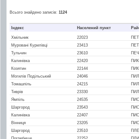
Всього знайдено записів:
1124
Індекс
Населений пункт
Рай
Хмільник
22023
ПЕТ
Муровані Курилівці
23413
ПЕ
Тульчин
23610
ПЕ
Калинівка
22420
ПИК
Козятин
22144
ПИ
Могилів Подільський
24046
ПИ
Томашпіль
24215
ПИЛ
Тиврів
23330
ПИ
Ямпіль
24535
ПИС
Шаргород
23543
ПИС
Калинівка
22407
ПИС
Вінниця
23205
ПИС
Шаргород
23510
ПЛЕ
Погребище
22252
ПЛИ