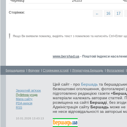
Чернівці
24103
ЧЕ
Сторінки:
←
16
17
Якщо Ви виявили помилку, виділіть текст з помилкою та натисніть Ctrl+Enter щ
www.bershad.ua
- Поштові індекси населени
Бершадщина
|
Форуми
|
Сторінками історії
|
Літературна Бершадь
|
Фотогалереї
Цей сайт - про
Бершадь
та бершадський
безкоштовні оголошення, фотогалереї р
Зворотній зв'язок
підготовлено редакцією газети
«Берша
Публічна угода
матеріали належать авторам статтей. 
Мапа сайту
розміщена на сайті
Бершаді
, без згод
PDA-версія
Адміністрація сайту
Бершадь
може не п
RSS
не несе відповідальності за авторські м
10.01.2026 13:43:13