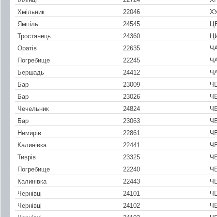
Хмільник
22046
Х
Ямпіль
24545
Ц
Тростянець
24360
Ц
Оратів
22635
Ч
Погребище
22245
Ч
Бершадь
24412
Ч
Бар
23009
Ч
Бар
23026
Ч
Чечельник
24824
Ч
Бар
23063
Ч
Немирів
22861
Ч
Калинівка
22441
Ч
Тиврів
23325
Ч
Погребище
22240
Ч
Калинівка
22443
Ч
Чернівці
24101
ЧЕ
Чернівці
24102
ЧЕ