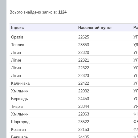
Всього знайдено записів:
1124
Індекс
Населений пункт
Р
Оратів
22625
У
Теплик
23853
У
Літин
22320
У
Літин
22321
У
Літин
22322
У
Літин
22323
У
Калинівка
22422
У
Хмільник
22032
У
Бершадь
24453
У
Тиврів
23344
У
Хмільник
22063
Ф
Шаргород
23522
Ф
Козятин
22153
Ф
Бершадь
24405
Ф