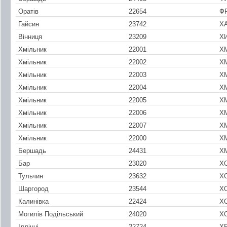
Оратів
22654
Ф
Гайсин
23742
Х
Вінниця
23209
Х
Хмільник
22001
Х
Хмільник
22002
Х
Хмільник
22003
Х
Хмільник
22004
Х
Хмільник
22005
Х
Хмільник
22006
Х
Хмільник
22007
Х
Хмільник
22000
Х
Бершадь
24431
Х
Бар
23020
Х
Тульчин
23632
Х
Шаргород
23544
Х
Калинівка
22424
Х
Могилів Подільський
24020
Х
Іллінці
22724
Х