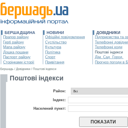
БЕРШАДЩИНА
НОВИНИ
ДОВІДНИКИ
Прапор району
Офіційні повідомлення
Підприємства та ор
Герб району
Суспільство
Телефонні довідни
Мапа району
Культура
Телефонні коди
Дошка пошани
Політика
Поштові індекси
Паспорт району
Спорт
Дім. Сад. Город.
Сторінками історії
Привітання
Прогноз погоди в 
Бершадь
/
Довідники
/
Поштові індекси
Поштові індекси
Район:
Індекс:
Населений пункт: