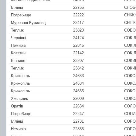
Іллінці
22755
СЛОБ
Погребище
22222
СНІЖ
Муровані Курилівці
23417
СНІТК
Теплик
23820
СОБО
Чернівці
24124
СОКІ
Немирів
22846
СОКІ
Козятин
22142
СОКІ
Вінниця
23207
СОКИ
Теплик
23842
СОКИ
Крижопіль
24633
СОКО
Крижопіль
24634
СОКО
Крижопіль
24635
СОКО
Хмільник
22009
СОКО
Оратів
22634
СОЛО
Погребище
22247
СОПИ
Іллінці
22731
СОРО
Немирів
22835
СОРО