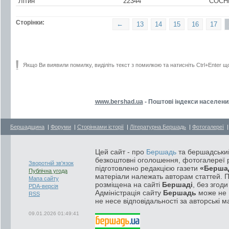
Літин
22344
СОСН
Сторінки:
←
13
14
15
16
17
Якщо Ви виявили помилку, виділіть текст з помилкою та натисніть Ctrl+Enter щ
www.bershad.ua
- Поштові індекси населени
Бершадщина
|
Форуми
|
Сторінками історії
|
Літературна Бершадь
|
Фотогалереї
Цей сайт - про
Бершадь
та бершадський
безкоштовні оголошення, фотогалереї р
Зворотній зв'язок
підготовлено редакцією газети
«Берша
Публічна угода
матеріали належать авторам статтей. 
Мапа сайту
розміщена на сайті
Бершаді
, без згод
PDA-версія
Адміністрація сайту
Бершадь
може не п
RSS
не несе відповідальності за авторські м
09.01.2026 01:49:41