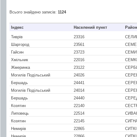
Всього знайдено записів:
1124
Індекс
Населений пункт
Райо
Тиврів
23316
СЕЛИ
Шаргород
23561
СЕМЕ
Гайсин
23723
СЕМИ
Хмільник
22016
СЕМК
Жмеринка
23122
СЕРБ
Могилів Подільський
24026
СЕРЕ
Бершадь
24441
СЕРЕ
Могилів Подільський
24014
СЕРЕ
Бершадь
24440
СЕРЕ
Козятин
22140
СЕСТ
Липовець
22514
СИВА
Козятин
22145
СИГН
Немирів
22865
СИТКІ
Немирів
22866
СИТКІ