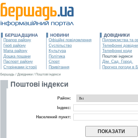
БЕРШАДЩИНА
НОВИНИ
ДОВІДНИКИ
Прапор району
Офіційні повідомлення
Підприємства та ор
Герб району
Суспільство
Телефонні довідни
Мапа району
Культура
Телефонні коди
Дошка пошани
Політика
Поштові індекси
Паспорт району
Спорт
Дім. Сад. Город.
Сторінками історії
Привітання
Прогноз погоди в 
Бершадь
/
Довідники
/
Поштові індекси
Поштові індекси
Район:
Індекс:
Населений пункт: