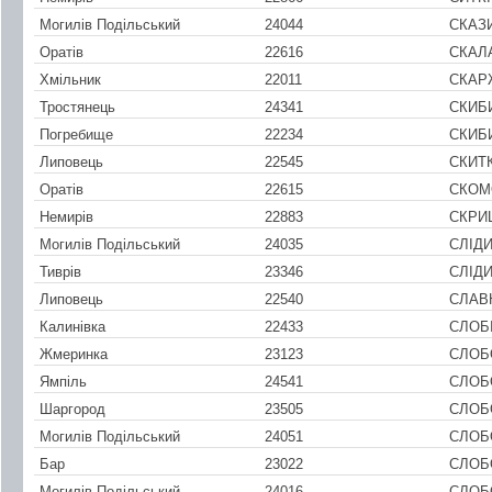
Могилів Подільський
24044
СКАЗ
Оратів
22616
СКАЛ
Хмільник
22011
СКАР
Тростянець
24341
СКИБ
Погребище
22234
СКИБ
Липовець
22545
СКИТ
Оратів
22615
СКОМ
Немирів
22883
СКРИ
Могилів Подільський
24035
СЛІД
Тиврів
23346
СЛІД
Липовець
22540
СЛАВ
Калинівка
22433
СЛОБ
Жмеринка
23123
СЛОБ
Ямпіль
24541
СЛОБ
Шаргород
23505
СЛОБ
Могилів Подільський
24051
СЛОБ
Бар
23022
СЛОБ
Могилів Подільський
24016
СЛОБ