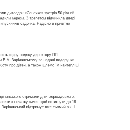
коли дитсадок «Сонечко» зустрів 50-річний
садили берези. З трепетом відчинила двері
випускників садочка. Радісно й привітно
люють щиру подяку директору ПП
и В.А. Зарічанському за надані подарунки
боту про дітей, а також шлемо їм найтепліші
річанського отримали діти Бершадського,
озити з початку зими, щоб встигнути до 19
 Зарічанський підтримує вже сьомий рік. І