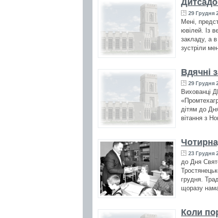
Дитсадо
29 Грудня 2
Мені, предс
ювілей. Із 
закладу, а в
зустріли мен
Вдячні з
29 Грудня 2
Вихованці Д
«Промтехагр
дітям до Дн
вітання з Н
Чотирна
23 Грудня 2
до Дня Свят
Тростянецьк
грудня. Тра
щоразу нама
Коли пор