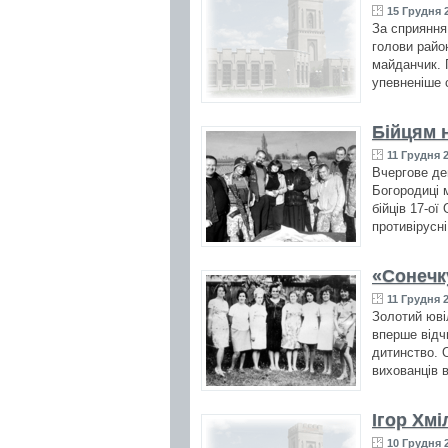
15 Грудня 2
За сприяння
голови райо
майданчик. 
упевненіше с
Бійцям 
11 Грудня 2
Вчергове де
Богородиці 
бійців 17-о
противірусні
«Сонечку
11 Грудня 2
Золотий юві
вперше відч
дитинство. 
вихованців в
Ігор Хм
10 Грудня 2