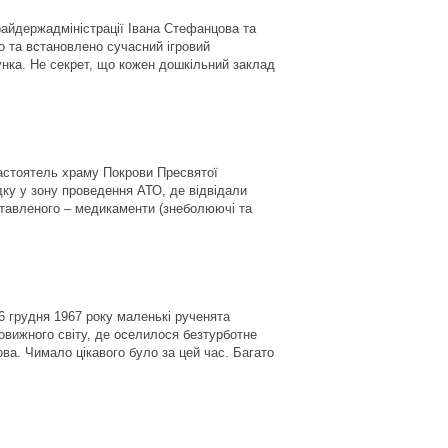
райдержадміністрації Івана Стефанцова та
 та встановлено сучасний ігровий
унка. Не секрет, що кожен дошкільний заклад
астоятель храму Покрови Пресвятої
дку у зону проведення АТО, де відвідали
оставленого – медикаменти (знеболюючі та
 грудня 1967 року маленькі рученята
овижного світу, де оселилося безтурботне
ва. Чимало цікавого було за цей час. Багато