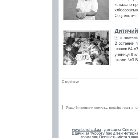
кількістю п
хліборобськ
Соціалістичн
Дитячий
11 Листопа
В останній 
шашок-64 «З
учениця 8 к
школи №3 Ва
Сторінки:
Якщо Ви виявили помилку, виділіть текст з по
www.bershad.ua
- дитсадка Свято у 
Вдячні за турботу про дітей Чотирн
громадян Першість міста з шаш