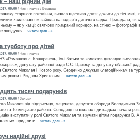
к – наш рідний дім
017, 09:00
/
Нам пишуть
/
Бершадь
тавнику старшого покоління, випала щаслива доля: дожити до тієї миті, 
великим хвилюванням зайшла на подвір’я дитячого садка. Пригадала, як 
 ньому – як у казці: святково прибраний коридор, на стінах – фотографії 
е завідувач...
читати далі ...»
а турботу про дітей
017, 09:00
/
Нам пишуть
НЗ «Ромашка» с. Кошаренець, їхні батьки та колектив дитсадка вислов
осервіс», депутату районної ради С.С. Царюку та депутату обласної рад
я Святого Миколая і Нового року. Сердечно дякуємо благодійникам за тур
овим роком і Різдвом Христовим....
читати далі ...»
дцять тисяч подарунків
017, 09:00
/
Заходи
ого Миколая від підприємця, мецената, депутата облради Володимира За
ого та Теплицького районів. Солодощі по школах і дитсадках почали розв
дицію виступати у ролі Святого Миколая та вручати дітям подарунки В. А.
гається приділити...
читати далі ...»
уч надійні друзі