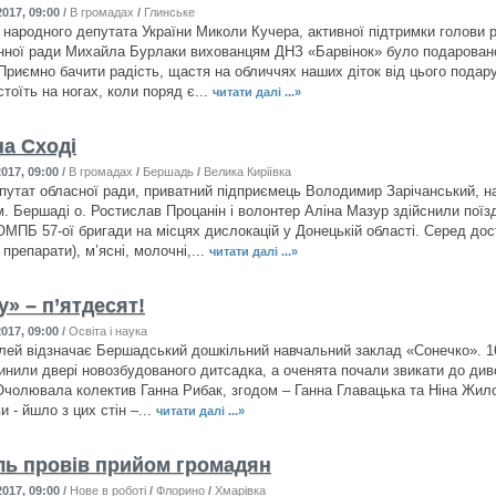
017, 09:00
/
В громадах
/
Глинське
 народного депутата України Миколи Кучера, активної підтримки голови 
нної ради Михайла Бурлаки вихованцям ДНЗ «Барвінок» було подаровано
Приємно бачити радість, щастя на обличчях наших діток від цього подар
тоїть на ногах, коли поряд є...
читати далі ...»
на Сході
017, 09:00
/
В громадах
/
Бершадь
/
Велика Киріївка
путат обласної ради, приватний підприємець Володимир Зарічанський, н
м. Бершаді о. Ростислав Процанін і волонтер Аліна Мазур здійснили поїз
ї ОМПБ 57-ої бригади на місцях дислокацій у Донецькій області. Серед д
 препарати), м’ясні, молочні,...
читати далі ...»
» – п’ятдесят!
017, 09:00
/
Освіта і наука
лей відзначає Бершадський дошкільний навчальний заклад «Сонечко». 16
инили двері новозбудованого дитсадка, а оченята почали звикати до див
Очолювала колектив Ганна Рибак, згодом – Ганна Главацька та Ніна Жило
и - йшло з цих стін –...
читати далі ...»
іль провів прийом громадян
017, 09:00
/
Нове в роботі
/
Флорино
/
Хмарівка