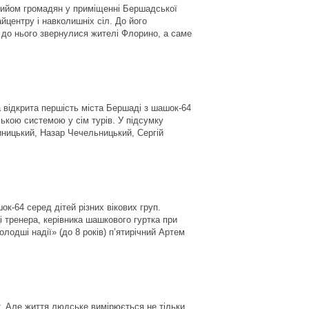
прийом громадян у приміщенні Бершадської
йцентру і навколишніх сіл. До його
 до нього звернулися жителі Флорино, а саме
а відкрита першість міста Бершаді з шашок-64
ькою системою у сім турів. У підсумку
иницький, Назар Чечельницький, Сергій
-64 серед дітей різних вікових груп.
 тренера, керівника шашкового гуртка при
лодші надії» (до 8 років) п’ятирічний Артем
т. Але життя людське вимірюється не тільки