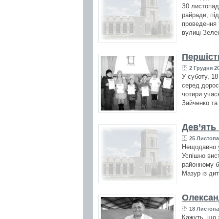
З0 листопад
райради, пі
проведення 
вулиці Зелен
Першіст
2 Грудня 20
У суботу, 1
серед дорос
чотири учас
Зайченко та
Дев’ять 
25 Листопа
Нещодавно у
Успішно вис
районному бу
Мазур із ди
Олексан
18 Листопа
Кажуть, що 