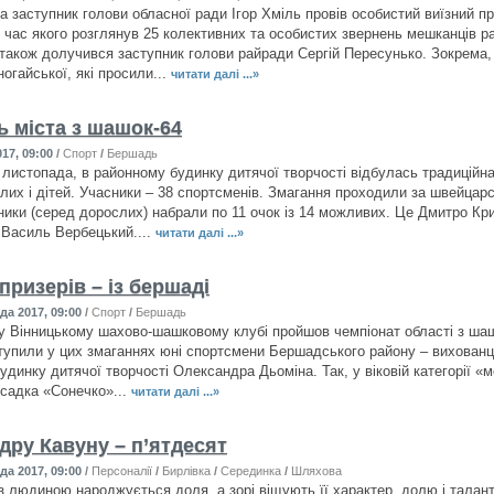
а заступник голови обласної ради Ігор Хміль провів особистий виїзний 
д час якого розглянув 25 колективних та особистих звернень мешканців ра
також долучився заступник голови райради Сергій Пересунько. Зокрема,
огайської, які просили...
читати далі ...»
ь міста з шашок-64
17, 09:00
/
Спорт
/
Бершадь
8 листопада, в районному будинку дитячої творчості відбулась традиційн
лих і дітей. Учасники – 38 спортсменів. Змагання проходили за швейцарс
ники (серед дорослих) набрали по 11 очок із 14 можливих. Це Дмитро Кр
 Василь Вербецький....
читати далі ...»
призерів – із бершаді
да 2017, 09:00
/
Спорт
/
Бершадь
 Вінницькому шахово-шашковому клубі пройшов чемпіонат області з шашок
тупили у цих змаганнях юні спортсмени Бершадського району – вихованці
динку дитячої творчості Олександра Дьоміна. Так, у віковій категорії «мо
тсадка «Сонечко»...
читати далі ...»
дру Кавуну – п’ятдесят
да 2017, 09:00
/
Персоналії
/
Бирлівка
/
Серединка
/
Шляхова
з людиною народжується доля, а зорі віщують її характер, долю і талан