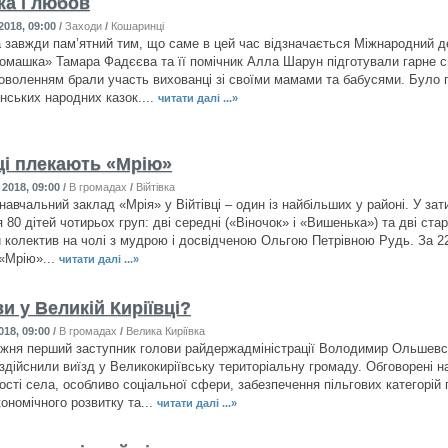
ка і любов
2018, 09:00
/
Заходи
/
Кошаринці
а завжди пам’ятний тим, що саме в цей час відзначається Міжнародний д
омашка» Тамара Фадєєва та її помічник Алла Шарун підготували гарне свя
доволенням брали участь вихованці зі своїми мамами та бабусями. Було п
нських народних казок....
читати далі ...»
вці плекають «Мрію»
2018, 09:00
/
В громадах
/
Війтівка
авчальний заклад «Мрія» у Війтівці – один із найбільших у районі. У зат
80 дітей чотирьох груп: дві середні («Віночок» і «Вишенька») та дві ста
 колектив на чолі з мудрою і досвідченою Ольгою Петрівною Рудь. За 2
 «Мрію»...
читати далі ...»
и у Великій Киріївці?
018, 09:00
/
В громадах
/
Велика Киріївка
жня перший заступник голови райдержадміністрації Володимир Ольшевсь
здійснили виїзд у Великокиріївську територіальну громаду. Обговорені н
ості села, особливо соціальної сфери, забезпечення пільгових категорій 
ономічного розвитку та...
читати далі ...»