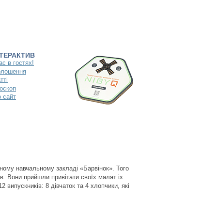
НТЕРАКТИВ
ас в гостях!
олошення
тті
оскоп
 сайт
ому навчальному закладі «Барвінок». Того
в. Вони прийшли привітати своїх малят із
 випускників: 8 дівчаток та 4 хлопчики, які