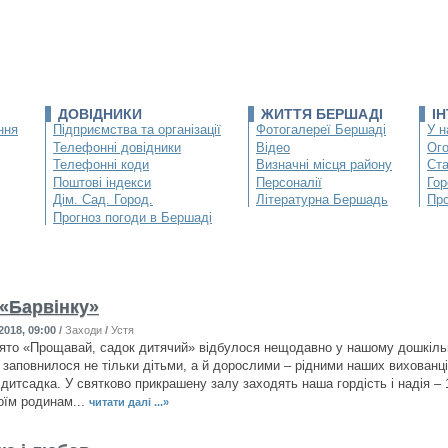
ДОВІДНИКИ
ЖИТТЯ БЕРШАДІ
І
ння
Підприємства та організації
Фотогалереї Бершаді
У н
Телефонні довідники
Відео
Ог
Телефонні коди
Визначні місця району
Ста
Поштові індекси
Персоналії
Гор
Дім. Сад. Город.
Літературна Бершадь
Про
Прогноз погоди в Бершаді
 «Барвінку»
2018, 09:00
/
Заходи
/
Устя
ято «Прощавай, садок дитячий» відбулося нещодавно у нашому дошкільн
я заповнилося не тільки дітьми, а й дорослими – рідними наших вихованці
дитсадка. У святково прикрашену залу заходять наша гордість і надія – 12
оїм родинам...
читати далі ...»