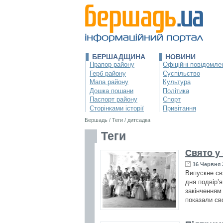
БЕРШАДЩИНА
НОВИНИ
Прапор району
Офіційні повідомле
Герб району
Суспільство
Мапа району
Культура
Дошка пошани
Політика
Паспорт району
Спорт
Сторінками історії
Привітання
Бершадь
/
Теги
/
дитсадка
Теги
Свято у
16 Червня 
Випускне св
дня подвір’
закінченням 
показали св