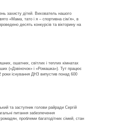
ень захисту дітей. Вихователь нашого
то «Мама, тато і я – спортивна сім’я», в
роведено десять конкурсів та вікторину на
ишних, ошатних, світлих і теплих кімнатах
рших («Дзвіночок» і «Ромашка»). Тут працює
2 роки існування ДНЗ випустив понад 600
кий та заступник голови райради Сергій
агальні питання забезпечення
громадян, проблеми багатодітних сімей, стан