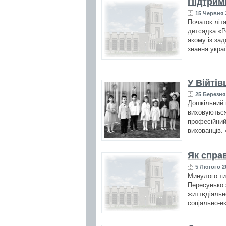
Підтрим
15 Червня 
Початок літ
дитсадка «Р
якому із за
знання украї
У Війті
25 Березня 
Дошкільний н
виховуються 
професійний
вихованців.
Як справ
5 Лютого 2
Минулого ти
Пересунько 
життєдіяльн
соціально-ек