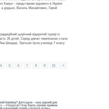
ч Кавун – представник відомого в Україні
и, а дядько, Василь Михайлович, Герой
радиційний щорічний відкритий турнір із
сть 35 дітей. Серед дівчат чемпіонкою стала
Яна Шиндер. Третьою була учениця 7 класу
>
4
5
6
7
8
9
10
ій Киріївці? Дитсадок – наш рідний дім
» – п’ятдесят! Ігор Хміль провів прийом
ий шашковий турнір «Золота осінь»