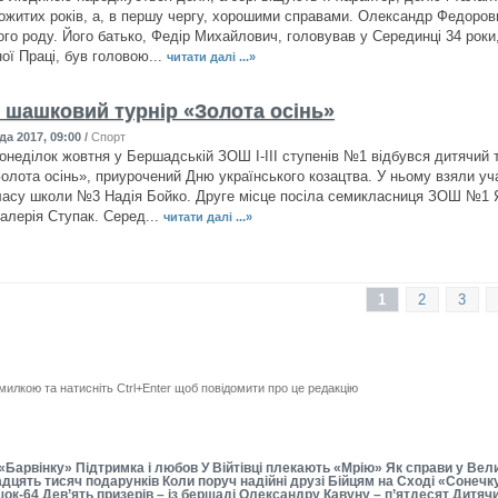
рожитих років, а, в першу чергу, хорошими справами. Олександр Федорови
ого роду. Його батько, Федір Михайлович, головував у Серединці 34 рок
ої Праці, був головою...
читати далі ...»
 шашковий турнір «Золота осінь»
да 2017, 09:00
/
Спорт
понеділок жовтня у Бершадській ЗОШ І-ІІІ ступенів №1 відбувся дитячий т
олота осінь», приурочений Дню українського козацтва. У ньому взяли уча
ласу школи №3 Надія Бойко. Друге місце посіла семикласниця ЗОШ №1 
лерія Ступак. Серед...
читати далі ...»
1
2
3
милкою та натисніть Ctrl+Enter щоб повідомити про це редакцію
«Барвінку» Підтримка і любов У Війтівці плекають «Мрію» Як справи у Велик
адцять тисяч подарунків Коли поруч надійні друзі Бійцям на Сході «Сонечку
ок-64 Дев’ять призерів – із бершаді Олександру Кавуну – п’ятдесят Дитяч