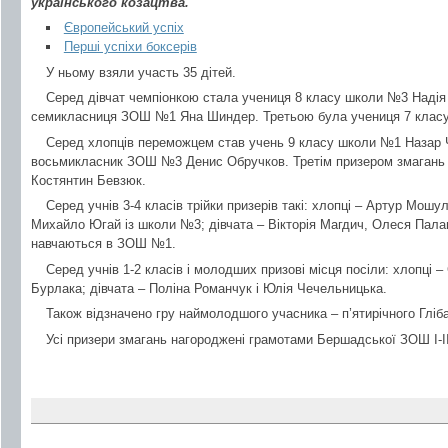
українського козацтва.
Європейський успіх
Перші успіхи боксерів
У ньому взяли участь 35 дітей.
Серед дівчат чемпіонкою стала учениця 8 класу школи №3 Надія 
семикласниця ЗОШ №1 Яна Шиндер. Третьою була учениця 7 класу
Серед хлопців переможцем став учень 9 класу школи №1 Назар 
восьмикласник ЗОШ №3 Денис Обручков. Третім призером змагань с
Костянтин Бевзюк.
Серед учнів 3-4 класів трійки призерів такі: хлопці – Артур Мош
Михайло Югай із школи №3; дівчата – Вікторія Магдич, Олеся Палам
навчаються в ЗОШ №1.
Серед учнів 1-2 класів і молодших призові місця посіли: хлопці 
Бурлака; дівчата – Поліна Романчук і Юлія Чечельницька.
Також відзначено гру наймолодшого учасника – п’ятирічного Гліб
Усі призери змагань нагороджені грамотами Бершадської ЗОШ І-ІІ