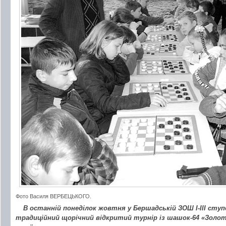
Фото Василя ВЕРБЕЦЬКОГО.
В останній понеділок жовтня у Бершадській ЗОШ І-ІІІ сту
традиційний щорічний відкритий турнір із шашок-64 «Золот