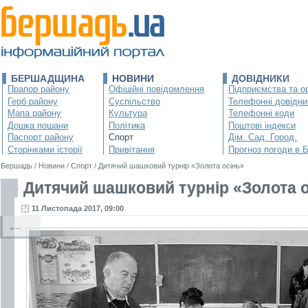
БЕРШАДЩИНА
НОВИНИ
ДОВІДНИКИ
Прапор району
Офіційні повідомлення
Підприємства та ор
Герб району
Суспільство
Телефонні довідни
Мапа району
Культура
Телефонні коди
Дошка пошани
Політика
Поштові індекси
Паспорт району
Спорт
Дім. Сад. Город.
Сторінками історії
Привітання
Прогноз погоди в 
Бершадь
/
Новини
/
Спорт
/
Дитячий шашковий турнір «Золота осінь»
Дитячий шашковий турнір «Золота 
11 Листопада 2017, 09:00
←