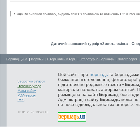
Якщо Ви виявили помилку, виділіть текст з помилкою та натисніть Ctrl+Enter щ
Дитячий шашковий турнір «Золота осінь» - Спор
Бершадщина
|
Форуми
|
Сторінками історії
|
Літературна Бершадь
|
Фотогалереї
Цей сайт - про
Бершадь
та бершадський
безкоштовні оголошення, фотогалереї р
Зворотній зв'язок
підготовлено редакцією газети
«Берша
Публічна угода
матеріали належать авторам статтей. 
Мапа сайту
розміщена на сайті
Бершаді
, без згод
PDA-версія
Адміністрація сайту
Бершадь
може не п
RSS
не несе відповідальності за авторські м
13.01.2026 19:43:13