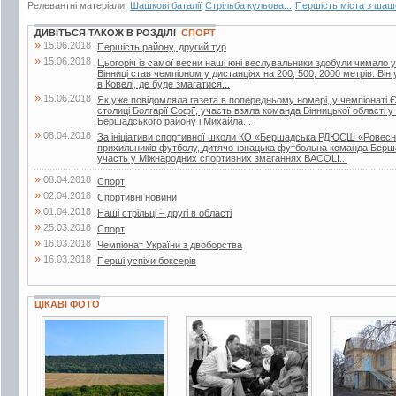
Релевантні матеріали:
Шашкові баталії
Стрільба кульова...
Першість міста з шаш
ДИВІТЬСЯ ТАКОЖ В РОЗДІЛІ
СПОРТ
»
15.06.2018
Першість району, другий тур
»
15.06.2018
Цьогоріч із самої весни наші юні веслувальники здобули чимало ус
Вінниці став чемпіоном у дистанціях на 200, 500, 2000 метрів. Він
в Ковелі, де буде змагатися...
»
15.06.2018
Як уже повідомляла газета в попередньому номері, у чемпіонаті Є
столиці Болгарії Софії, участь взяла команда Вінницької області у
Бершадського району і Михайла...
»
08.04.2018
За ініціативи спортивної школи КО «Бершадська РДЮСШ «Ровесник
прихильників футболу, дитячо-юнацька футбольна команда Берш
участь у Міжнародних спортивних змаганнях BACOLI...
»
08.04.2018
Спорт
»
02.04.2018
Спортивні новини
»
01.04.2018
Наші стрільці – другі в області
»
25.03.2018
Спорт
»
16.03.2018
Чемпіонат України з двоборства
»
16.03.2018
Перші успіхи боксерів
ЦІКАВІ ФОТО
8 фото
10 фото
19 фото