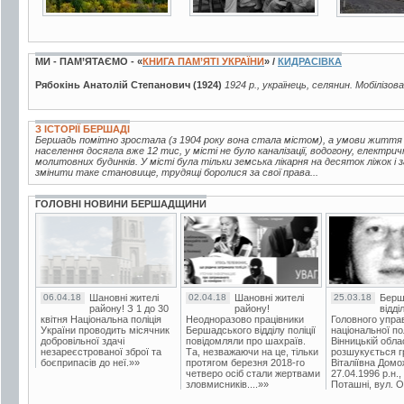
МИ - ПАМ’ЯТАЄМО - «
КНИГА ПАМ’ЯТІ УКРАЇНИ
» /
КИДРАСІВКА
Рябокінь Анатолій Степанович (1924)
1924 р., українець, селянин. Мобілізов
З ІСТОРІЇ БЕРШАДІ
Бершадь помітно зростала (з 1904 року вона стала містом), а умови життя
населення досягла вже 12 тис, у місті не було каналізації, водогону, електрич
молитовних будинків. У місті була тільки земська лікарня на десяток ліжок і
змінити таке становище, трудящі боролися за свої права...
ГОЛОВНІ НОВИНИ БЕРШАДЩИНИ
06.04.18
Шановні жителі
02.04.18
Шановні жителі
25.03.18
Берш
району! З 1 до 30
району!
відді
квітня Національна поліція
Неодноразово працівники
Головного упра
України проводить місячник
Бершадського відділу поліції
національної пол
добровільної здачі
повідомляли про шахраїв.
Вінницькій обла
незареєстрованої зброї та
Та, незважаючи на це, тільки
розшукується гр
боєприпасів до неї.»»
протягом березня 2018-го
Віталіївна Домо
четверо осіб стали жертвами
27.04.1996 р.н.,
зловмисників....»»
Поташні, вул. Ос