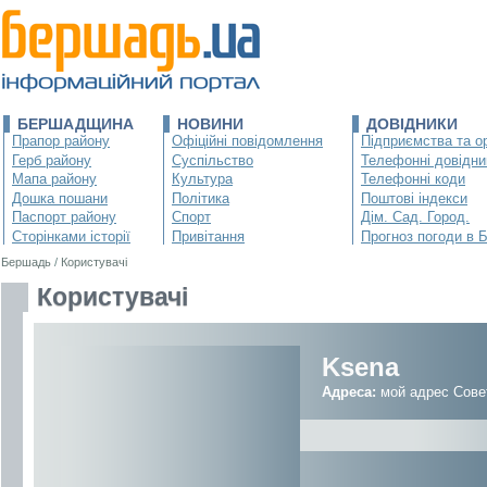
БЕРШАДЩИНА
НОВИНИ
ДОВІДНИКИ
Прапор району
Офіційні повідомлення
Підприємства та ор
Герб району
Суспільство
Телефонні довідни
Мапа району
Культура
Телефонні коди
Дошка пошани
Політика
Поштові індекси
Паспорт району
Спорт
Дім. Сад. Город.
Сторінками історії
Привітання
Прогноз погоди в 
Бершадь
/
Користувачі
Користувачі
Ksena
Адреса:
мой адрес Сове