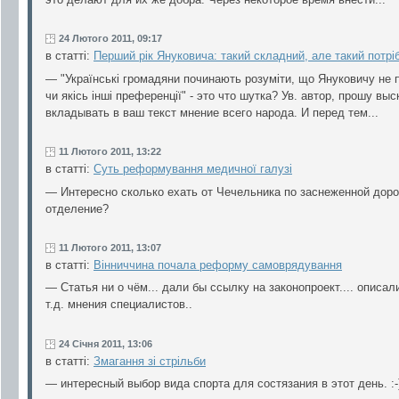
24 Лютого 2011, 09:17
в статті:
Перший рік Януковича: такий складний, але такий потрі
— "Українські громадяни починають розуміти, що Януковичу не по
чи якісь інші преференції" - это что шутка? Ув. автор, прошу вы
вкладывать в ваш текст мнение всего народа. И перед тем...
11 Лютого 2011, 13:22
в статті:
Суть реформування медичної галузі
— Интересно сколько ехать от Чечельника по заснеженной доро
отделение?
11 Лютого 2011, 13:07
в статті:
Вінниччина почала реформу самоврядування
— Статья ни о чём... дали бы ссылку на законопроект.... описал
т.д. мнения специалистов..
24 Січня 2011, 13:06
в статті:
Змагання зі стрільби
— интересный выбор вида спорта для состязания в этот день. :-