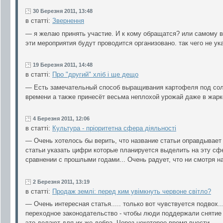
30 Березня 2011, 13:48
в статті:
Звернення
— я желаю принять участие. И к кому обращатся? или самому в
эти мероприятия будут проводится организовано. так чего не у
19 Березня 2011, 14:48
в статті:
Про "другий" хліб і ще дещо
— Есть замечательный способ выращивания картофеля под сол
времени а также принесёт весьма неплохой урожай даже в жарко
4 Березня 2011, 12:06
в статті:
Культура - пріоритетна сфера діяльності
— Очень хотелось бы верить, что название статьи оправдывает
статьи указать цифри которые планируется выделить на эту сфер
сравнении с прошлыми годами... Очень радует, что ни смотря на
2 Березня 2011, 13:19
в статті:
Продаж землі: перед ким увімкнуть червоне світло?
— Очень интересная статья..... только вот чувствуется подвох..
переходное законодательство - чтобы люди поддержали снятие
это делают для их же добра. Через некоторое время внести...