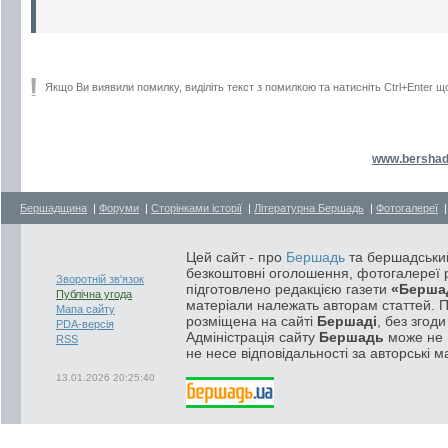
Якщо Ви виявили помилку, виділіть текст з помилкою та натисніть Ctrl+Enter щ
www.bershad
Бершадщина
|
Форуми
|
Сторінками історії
|
Літературна Бершадь
|
Фотогалереї
Цей сайт - про
Бершадь
та бершадський
безкоштовні оголошення, фотогалереї р
Зворотній зв'язок
підготовлено редакцією газети
«Берша
Публічна угода
матеріали належать авторам статтей. 
Мапа сайту
розміщена на сайті
Бершаді
, без згод
PDA-версія
Адміністрація сайту
Бершадь
може не п
RSS
не несе відповідальності за авторські м
13.01.2026 20:25:40