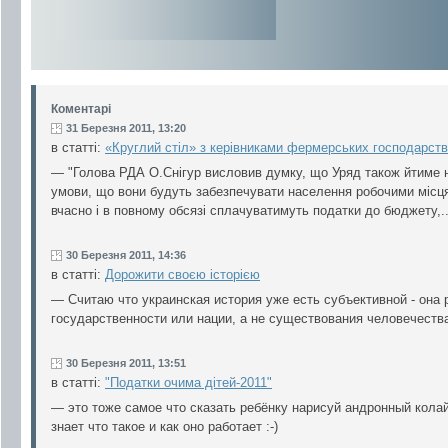
Коментарі
31 Березня 2011, 13:20
в статті:
«Круглий стіл» з керівниками фермерських господарств
— "Голова РДА О.Снігур висловив думку, що Уряд також йтиме 
умови, що вони будуть забезпечувати населення робочими місця
вчасно і в повному обсязі сплачуватимуть податки до бюджету,..
30 Березня 2011, 14:36
в статті:
Дорожити своєю історією
— Считаю что украинская история уже есть субъективной - она 
государственности или нации, а не существования человечеств
30 Березня 2011, 13:51
в статті:
"Податки очима дітей-2011"
— это тоже самое что сказать ребёнку нарисуй андронный колай
знает что такое и как оно работает :-)