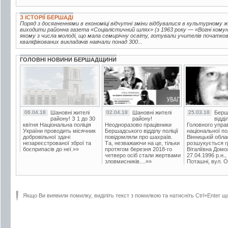
З ІСТОРІЇ БЕРШАДІ
Поряд з досягненнями в економіці відчутні зміни відбувалися в культурному ж
виходити районна газета «Соціалістичний шлях» (з 1963 року — «Вогні комуні
якому з числа молоді, що мала семирічну освіту, готували учителів початкови
кваліфікованих викладачів навчали понад 300...
ГОЛОВНІ НОВИНИ БЕРШАДЩИНИ
06.04.18
Шановні жителі
02.04.18
Шановні жителі
25.03.18
Берш
району! З 1 до 30
району!
відді
квітня Національна поліція
Неодноразово працівники
Головного упра
України проводить місячник
Бершадського відділу поліції
національної пол
добровільної здачі
повідомляли про шахраїв.
Вінницькій обла
незареєстрованої зброї та
Та, незважаючи на це, тільки
розшукується гр
боєприпасів до неї.»»
протягом березня 2018-го
Віталіївна Домо
четверо осіб стали жертвами
27.04.1996 р.н.,
зловмисників....»»
Поташні, вул. Ос
Якщо Ви виявили помилку, виділіть текст з помилкою та натисніть Ctrl+Enter щ