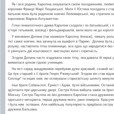
Як і вся родина, Кароліна хизувалася своїм походженням, любил
королеви Франції Марії Лещинської. Мати її Юстина походила з ста
батькові вона була родичкою княгині Любомирської, яку стратили на
королевою Марією-Антуанеттою.
Гілки генеалогічного древа Кароліни сходили і по батьківській, і 
історії гетьманів, воєвод і фельдмаршалів, вели мало не до короля
У вихованні Долини (так називали Кароліну близькі), чималу роль 
тієї самої княгині, яка загинула на ешафоті в Парижі. Долина була
розуму, наставляла тітка племінницю, все одно що народитися без с
її увінчують дві коштовності: мистецтво жити і спритність.
Згодом Долина часто згадувала свою тітку, яка давала їй перші 
виявилася цілком гідною ученицею.
На яхті серед мандрівників перебував дуже красивий, схожий на 
Це був старший з її братів Генріх Ржевуський. Згодом він став від
Сопліци" та інших книг, які оспівували старосвітську шляхту минули
Інші брати Собаньскої, Ернест і Адам, були військовими. Останн
ад'ютанта при царському дворі. Сестра Аліна вийшла заміж за бра
Мінську. Сестра Пауліна не без допомоги Кароліни стала дружиною
одеського негоціанта, перша дружина якого, рано померла. Красуня
і була ним оспівана. Але найбільшу популярність придбала сестра 
дружина Бальзака.