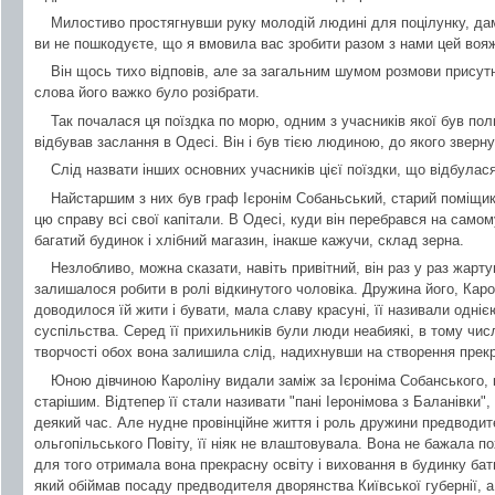
Милостиво простягнувши руку молодій людині для поцілунку, да
ви не пошкодуєте, що я вмовила вас зробити разом з нами цей воя
Він щось тихо відповів, але за загальним шумом розмови присут
слова його важко було розібрати.
Так почалася ця поїздка по морю, одним з учасників якої був по
відбував заслання в Одесі. Він і був тією людиною, до якого зверну
Слід назвати інших основних учасників цієї поїздки, що відбулася 
Найстаршим з них був граф Ієронім Собаньський, старий поміщик
цю справу всі свої капітали. В Одесі, куди він перебрався на самом
багатий будинок і хлібний магазин, інакше кажучи, склад зерна.
Незлобливо, можна сказати, навіть привітний, він раз у раз жарту
залишалося робити в ролі відкинутого чоловіка. Дружина його, Кар
доводилося їй жити і бувати, мала славу красуні, її називали одні
суспільства. Серед її прихильників були люди неабиякі, в тому числі 
творчості обох вона залишила слід, надихнувши на створення прекр
Юною дівчиною Кароліну видали заміж за Ієроніма Собанського, к
старішим. Відтепер її стали називати "пані Іеронімова з Баланівки"
деякий час. Але нудне провінційне життя і роль дружини предводи
ольгопільського Повіту, її ніяк не влаштовувала. Вона не бажала по
для того отримала вона прекрасну освіту і виховання в будинку ба
який обіймав посаду предводителя дворянства Київської губернії, 