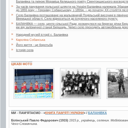
Баланівка та гміною Моравіца Келицького повіту Свентокшиського воєводст
»
За часів панування польської шляхти на Україні Баланівка належала Збараж
до 1855 року – Героніму Собанському, з 1855р. – до початку XX століття після
»
Село Баланівка розташоване на мальовничій Подільській височині в північно
Вінницької області. Село відноситься до існуючого населеного пункту.
»
БАЛАНІВКА — село, центр сільської Ради, розкинулося на берегах річки Берла
км від залізничної станції Бершадь. Через село проходить автомобільна доро
»
Народний музей історії с. Баланівка
»
Кароліна Собанська
»
Його життя - це боротьба
»
Історія села
ЦІКАВІ ФОТО
6 фото
2 фото
3 фото
МИ - ПАМ’ЯТАЄМО - «
КНИГА ПАМ’ЯТІ УКРАЇНИ
» /
БАЛАНІВКА
Білінський Павло Федорович (1915)
1915 р., українець, селянин. Мобілізова
Чехо-Словаччина.