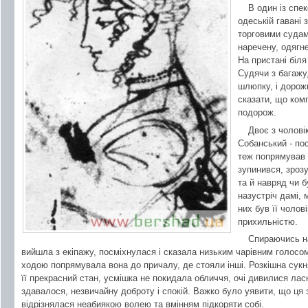
В один із спек
одеській гавані 
торговими судам
наречену, одягне
На пристані біля
Судячи з багажу
шлюпку, і дорож
сказати, що ком
подорож.
Двоє з чоловік
Собанський - по
теж попрямував 
зупинився, зроз
та й навряд чи 
назустріч дамі, 
них був її чоло
прихильністю.
Спираючись на
вийшла з екіпажу, посміхнулася і сказала низьким чарівним голосом
ходою попрямувала вона до причалу, де стояли інші. Розкішна сукн
її прекрасний стан, усмішка не покидала обличчя, очі дивилися лас
здавалося, незвичайну доброту і спокій. Важко було уявити, що ця
відрізнялася неабиякою волею та вмінням підкоряти собі.