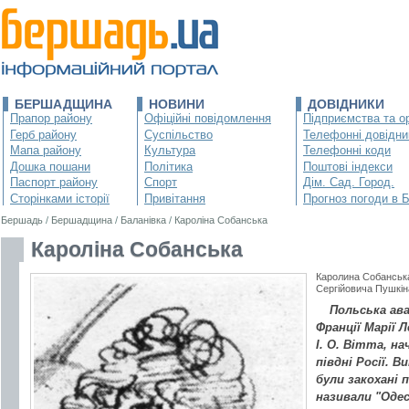
БЕРШАДЩИНА
НОВИНИ
ДОВІДНИКИ
Прапор району
Офіційні повідомлення
Підприємства та ор
Герб району
Суспільство
Телефонні довідни
Мапа району
Культура
Телефонні коди
Дошка пошани
Політика
Поштові індекси
Паспорт району
Спорт
Дім. Сад. Город.
Сторінками історії
Привітання
Прогноз погоди в 
Бершадь
/
Бершадщина
/
Баланівка
/
Кароліна Собанська
Кароліна Собанська
Каролина Собанськ
Сергійовича Пушкін
Польська ав
Франції Марії 
І. О. Вітта, н
півдні Росії. В
були закохані п
називали "Оде