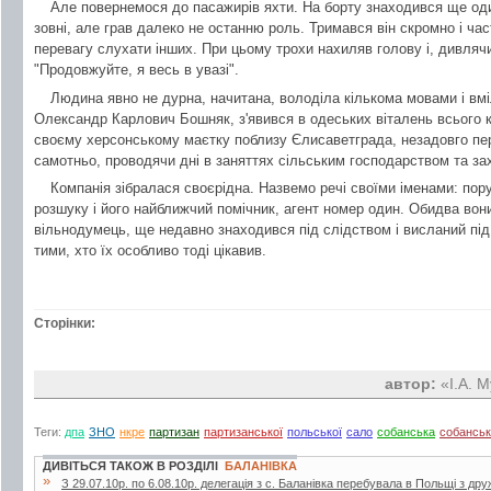
Але повернемося до пасажирів яхти. На борту знаходився ще оди
зовні, але грав далеко не останню роль. Тримався він скромно і ча
перевагу слухати інших. При цьому трохи нахиляв голову і, дивлячи
"Продовжуйте, я весь в увазі".
Людина явно не дурна, начитана, володіла кількома мовами і вмі
Олександр Карлович Бошняк, з'явився в одеських віталень всього кі
своєму херсонському маєтку поблизу Єлисаветграда, незадовго пе
самотньо, проводячи дні в заняттях сільським господарством та з
Компанія зібралася своєрідна. Назвемо речі своїми іменами: пор
розшуку і його найближчий помічник, агент номер один. Обидва вон
вільнодумець, ще недавно знаходився під слідством і висланий під н
тими, хто їх особливо тоді цікавив.
Сторінки:
автор:
«І.А. М
Теги:
дпа
ЗНО
нкре
партизан
партизанської
польської
сало
собанська
собансь
ДИВІТЬСЯ ТАКОЖ В РОЗДІЛІ
БАЛАНІВКА
»
З 29.07.10р. по 6.08.10р. делегація з с. Баланівка перебувала в Польщі з др