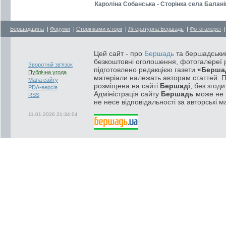
Кароліна Собанська - Сторінка села Балані
Бершадщина
|
Форуми
|
Сторінками історії
|
Літературна Бершадь
|
Фотогалереї
Цей сайт - про
Бершадь
та бершадський
безкоштовні оголошення, фотогалереї р
Зворотній зв'язок
підготовлено редакцією газети
«Берша
Публічна угода
матеріали належать авторам статтей. 
Мапа сайту
розміщена на сайті
Бершаді
, без згод
PDA-версія
Адміністрація сайту
Бершадь
може не п
RSS
не несе відповідальності за авторські м
11.01.2026 21:34:04