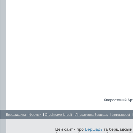
Хворостяний Арт
Бершадщина
|
Форуми
|
Сторінками історії
|
Літературна Бершадь
|
Фотогалереї
Цей сайт - про
Бершадь
та бершадський