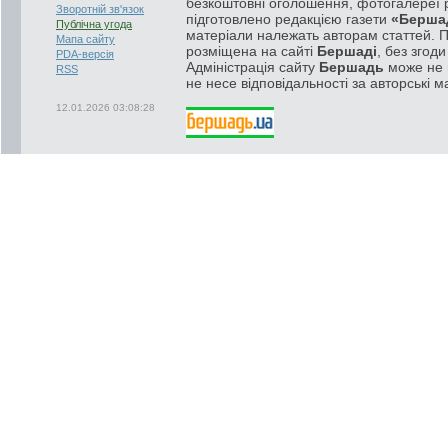
безкоштовні оголошення, фотогалереї р
Зворотній зв'язок
підготовлено редакцією газети
«Берша
Публічна угода
матеріали належать авторам статтей. 
Мапа сайту
розміщена на сайті
Бершаді
, без згод
PDA-версія
Адміністрація сайту
Бершадь
може не п
RSS
не несе відповідальності за авторські м
12.01.2026 03:08:28