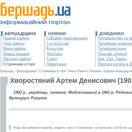
БЕРШАДЩИНА
НОВИНИ
ДОВІДНИКИ
Прапор району
Офіційні повідомлення
Підприємства та ор
Герб району
Суспільство
Телефонні довідни
Мапа району
Культура
Телефонні коди
Дошка пошани
Політика
Поштові індекси
Паспорт району
Спорт
Дім. Сад. Город.
Сторінками історії
Привітання
Прогноз погоди в 
Бершадь
/
Бершадщина
/
Сторінками історії
/
Книга Пам’яті України
/
Берізки-Бершадськ
Хворостяний Артем Денисович (190
1902 р., українець, селянин. Мобілізований в 1941 р. Рядовий.
Вултурул, Румунія.
Якщо Ви виявили помилку, виділіть текст з помилкою та натисніть Ctrl+Enter щ