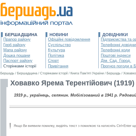
БЕРШАДЩИНА
НОВИНИ
ДОВІДНИКИ
Прапор району
Офіційні повідомлення
Підприємства та ор
Герб району
Суспільство
Телефонні довідни
Мапа району
Культура
Телефонні коди
Дошка пошани
Політика
Поштові індекси
Паспорт району
Спорт
Дім. Сад. Город.
Сторінками історії
Привітання
Прогноз погоди в 
Бершадь
/
Бершадщина
/
Сторінками історії
/
Книга Пам’яті України
/
Бершадь
/
Ховавко
Ховавко Ярема Терентійович (1919)
1919 р., українець, селянин. Мобілізований в 1941 р. Рядовий
Якщо Ви виявили помилку, виділіть текст з помилкою та натисніть Ctrl+Enter щ