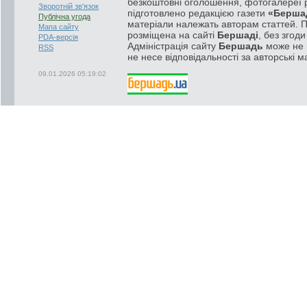
безкоштовні оголошення, фотогалереї р
Зворотній зв'язок
підготовлено редакцією газети
«Берша
Публічна угода
матеріали належать авторам статтей. 
Мапа сайту
розміщена на сайті
Бершаді
, без згод
PDA-версія
Адміністрація сайту
Бершадь
може не п
RSS
не несе відповідальності за авторські м
09.01.2026 05:19:02