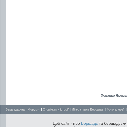
Ховавко Ярема 
Бершадщина
|
Форуми
|
Сторінками історії
|
Літературна Бершадь
|
Фотогалереї
Цей сайт - про
Бершадь
та бершадський