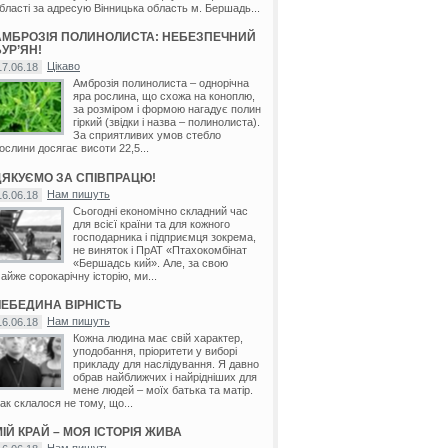
бласті за адресую Вінницька область м. Бершадь...
АМБРОЗІЯ ПОЛИНОЛИСТА: НЕБЕЗПЕЧНИЙ
УР’ЯН!
Цікаво
17.06.18
Амброзія полинолиста – однорічна
яра рослина, що схожа на коноплю,
за розміром і формою нагадує полин
гіркий (звідки і назва – полинолиста).
За сприятливих умов стебло
ослини досягає висоти 22,5...
ДЯКУЄМО ЗА СПІВПРАЦЮ!
Нам пишуть
16.06.18
Сьогодні економічно складний час
для всієї країни та для кожного
господарника і підприємця зокрема,
не виняток і ПрАТ «Птахокомбінат
«Бершадсь кий». Але, за свою
айже сорокарічну історію, ми...
ЛЕБЕДИНА ВІРНІСТЬ
Нам пишуть
16.06.18
Кожна людина має свій характер,
уподобання, пріоритети у виборі
прикладу для наслідування. Я давно
обрав найближчих і найрідніших для
мене людей – моїх батька та матір.
ак склалося не тому, що...
ІЙ КРАЙ – МОЯ ІСТОРІЯ ЖИВА