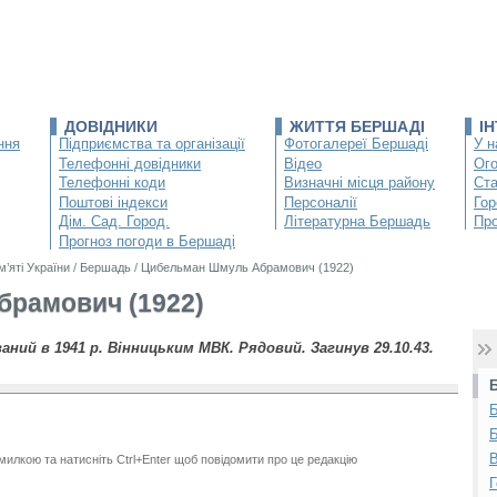
ДОВІДНИКИ
ЖИТТЯ БЕРШАДІ
І
ння
Підприємства та організації
Фотогалереї Бершаді
У н
Телефонні довідники
Відео
Ог
Телефонні коди
Визначні місця району
Ста
Поштові індекси
Персоналії
Гор
Дім. Сад. Город.
Літературна Бершадь
Про
Прогноз погоди в Бершаді
м’яті України
/
Бершадь
/
Цибельман Шмуль Абрамович (1922)
рамович (1922)
ваний в 1941 р. Вінницьким МВК. Рядовий. Загинув 29.10.43.
Б
Б
В
милкою та натисніть Ctrl+Enter щоб повідомити про це редакцію
Г