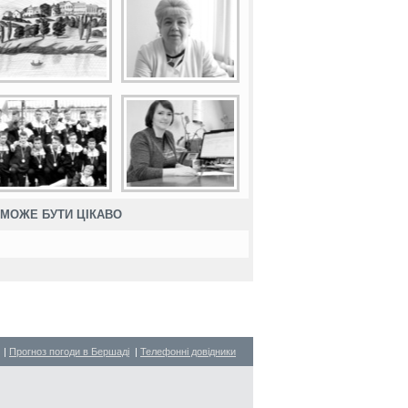
МОЖЕ БУТИ ЦІКАВО
|
Прогноз погоди в Бершаді
|
Телефонні довідники