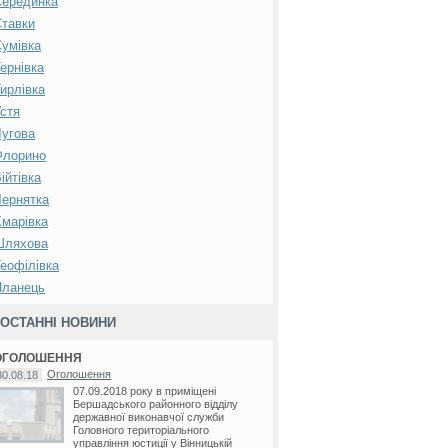
Серединка
тавки
умівка
ернівка
ирлівка
стя
угова
Флорино
ійтівка
ернятка
марівка
Шляхова
еофілівка
Яланець
ОСТАННІ НОВИНИ
ОГОЛОШЕННЯ
Оголошення
30.08.18
07.09.2018 року в приміщені
Бершадського районного відділу
державної виконавчої служби
Головного територіального
управління юстиції у Вінницькій