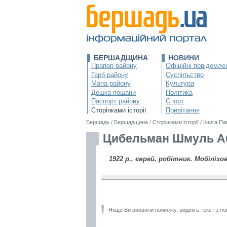
БЕРШАДЩИНА
НОВИНИ
Прапор району
Офіційні повідомле
Герб району
Суспільство
Мапа району
Культура
Дошка пошани
Політика
Паспорт району
Спорт
Сторінками історії
Привітання
Бершадь
/
Бершадщина
/
Сторінками історії
/
Книга Па
Цибельман Шмуль Аб
1922 р., єврей, робітник. Мобілізо
Якщо Ви виявили помилку, виділіть текст з по