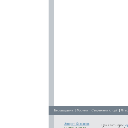
Бершадщина
|
Форуми
|
Сторінками історії
|
Літе
Зворотній зв'язок
Цей сайт - про
Бе