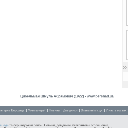
Цибельман Шмуль Абрамович (1922) -
www.bershad.ua
ратурна Бершадь
|
Фотогалереї
|
Новини
|
Довідники
|
Визначні місця
|
У нас в гостях!
ршадь
та бершадський район. Новини, довідники, безкоштовні оголошення,