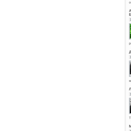
о
Б
р
м
Т
М