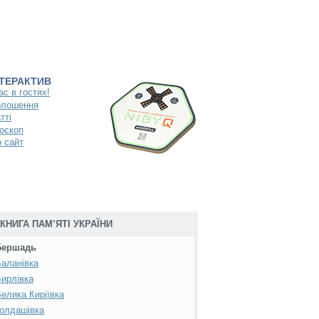
НТЕРАКТИВ
ас в гостях!
олошення
тті
оскоп
 сайт
КНИГА ПАМ’ЯТІ УКРАЇНИ
Бершадь
аланівка
ирлівка
елика Киріївка
олдашівка