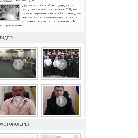
Нам пишуть
16.06.18
Даруйте любов! А як її дарувати,
якщо не словами в книжках? Дуже
просто: презентувати в бібліотеку, де
юні читачі із захопленням гортають
сторінки творів своїх земляків. Під
ас проведення...
ВІДЕО
ФОТОГАЛЕРЕЇ