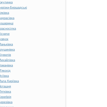
Джулинка
ерізки-Бершадські
яківка
идрасівка
ошаринці
расносілка
існиче
овчок
аньківка
рушинівка
Шумилів
ихайлівка
оманівка
'якохід
сіївка
ала Киріївка
Поташня
'ятківка
еребрія
ерезівка