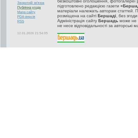
безкоштовні оголошення, фотогалереї р
Зворотній зв'язок
підготовлено редакцією газети
«Берша
Публічна угода
матеріали належать авторам статтей. 
Мапа сайту
розміщена на сайті
Бершаді
, без згод
PDA-версія
Адміністрація сайту
Бершадь
може не п
RSS
не несе відповідальності за авторські м
12.01.2026 21:54:05