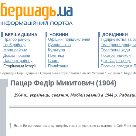
БЕРШАДЩИНА
НОВИНИ
ДОВІДНИКИ
Прапор району
Офіційні повідомлення
Підприємства та ор
Герб району
Суспільство
Телефонні довідни
Мапа району
Культура
Телефонні коди
Дошка пошани
Політика
Поштові індекси
Паспорт району
Спорт
Дім. Сад. Город.
Сторінками історії
Привітання
Прогноз погоди в 
Бершадь
/
Бершадщина
/
Сторінками історії
/
Книга Пам’яті України
/
Бирлівка
/
Пацар Ф
Пацар Федір Микитович (1904)
1904 р., українець, селянин. Мобілізований в 1944 р. Рядовий
Якщо Ви виявили помилку, виділіть текст з помилкою та натисніть Ctrl+Enter щ