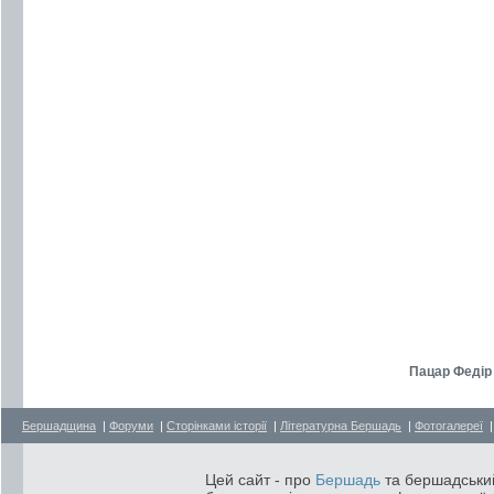
Пацар Федір 
Бершадщина
|
Форуми
|
Сторінками історії
|
Літературна Бершадь
|
Фотогалереї
Цей сайт - про
Бершадь
та бершадський