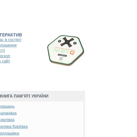
НТЕРАКТИВ
ас в гостях!
олошення
тті
оскоп
 сайт
КНИГА ПАМ’ЯТІ УКРАЇНИ
Бершадь
аланівка
ирлівка
елика Киріївка
олдашівка