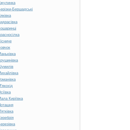
Джулинка
ерізки-Бершадські
яківка
идрасівка
ошаринці
расносілка
існиче
овчок
аньківка
рушинівка
Шумилів
ихайлівка
оманівка
'якохід
сіївка
ала Киріївка
Поташня
'ятківка
еребрія
ерезівка