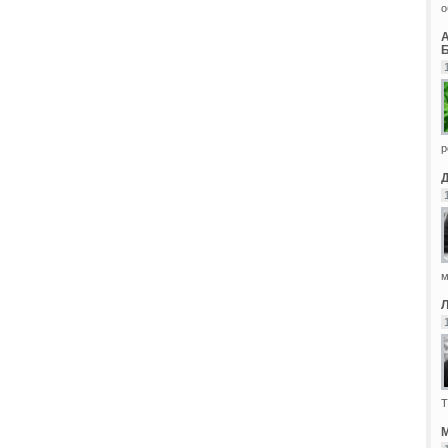
о
Б
р
м
Т
М