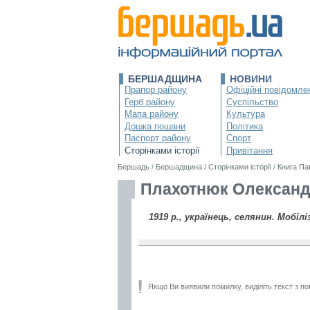
БЕРШАДЩИНА
НОВИНИ
Прапор району
Офіційні повідомле
Герб району
Суспільство
Мапа району
Культура
Дошка пошани
Політика
Паспорт району
Спорт
Сторінками історії
Привітання
Бершадь
/
Бершадщина
/
Сторінками історії
/
Книга Па
Плахотнюк Олександ
1919 р., українець, селянин. Мобілі
Якщо Ви виявили помилку, виділіть текст з по