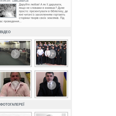
Нам пишуть
16.06.18
Даруйте любов! А як її дарувати,
якщо не словами в книжках? Дуже
просто: презентувати в бібліотеку, де
юні читачі із захопленням гортають
сторінки творів своїх земляків. Під
ас проведення...
ВІДЕО
ФОТОГАЛЕРЕЇ