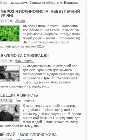
бласті за адресую Вінницька область м. Бершадь...
АМБРОЗІЯ ПОЛИНОЛИСТА: НЕБЕЗПЕЧНИЙ
УР’ЯН!
Цікаво
17.06.18
Амброзія полинолиста – однорічна
яра рослина, що схожа на коноплю,
за розміром і формою нагадує полин
гіркий (звідки і назва – полинолиста).
За сприятливих умов стебло
ослини досягає висоти 22,5...
ДЯКУЄМО ЗА СПІВПРАЦЮ!
Нам пишуть
16.06.18
Сьогодні економічно складний час
для всієї країни та для кожного
господарника і підприємця зокрема,
не виняток і ПрАТ «Птахокомбінат
«Бершадсь кий». Але, за свою
айже сорокарічну історію, ми...
ЛЕБЕДИНА ВІРНІСТЬ
Нам пишуть
16.06.18
Кожна людина має свій характер,
уподобання, пріоритети у виборі
прикладу для наслідування. Я давно
обрав найближчих і найрідніших для
мене людей – моїх батька та матір.
ак склалося не тому, що...
ІЙ КРАЙ – МОЯ ІСТОРІЯ ЖИВА