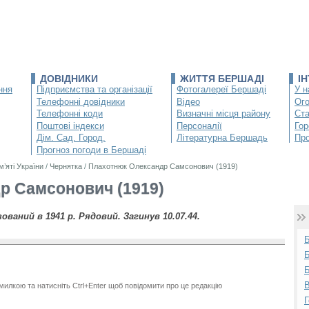
ДОВІДНИКИ
ЖИТТЯ БЕРШАДІ
І
ння
Підприємства та організації
Фотогалереї Бершаді
У н
Телефонні довідники
Відео
Ог
Телефонні коди
Визначні місця району
Ста
Поштові індекси
Персоналії
Гор
Дім. Сад. Город.
Літературна Бершадь
Про
Прогноз погоди в Бершаді
м’яті України
/
Чернятка
/
Плахотнюк Олександр Самсонович (1919)
р Самсонович (1919)
зований в 1941 р. Рядовий. Загинув 10.07.44.
Б
Б
В
милкою та натисніть Ctrl+Enter щоб повідомити про це редакцію
Г