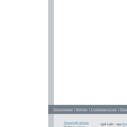
Бершадщина
|
Форуми
|
Сторінками історії
|
Літе
Зворотній зв'язок
Цей сайт - про
Бе