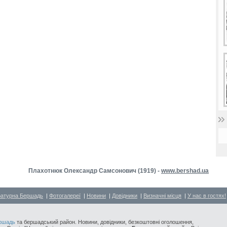
Плахотнюк Олександр Самсонович (1919) -
www.bershad.ua
ратурна Бершадь
|
Фотогалереї
|
Новини
|
Довідники
|
Визначні місця
|
У нас в гостях!
ршадь
та бершадський район. Новини, довідники, безкоштовні оголошення,