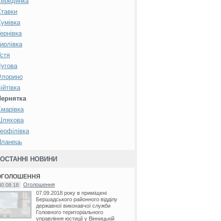
Серединка
тавки
умівка
ернівка
ирлівка
стя
угова
Флорино
ійтівка
Чернятка
марівка
Шляхова
еофілівка
Яланець
ОСТАННІ НОВИНИ
ОГОЛОШЕННЯ
Оголошення
30.08.18
07.09.2018 року в приміщені
Бершадського районного відділу
державної виконавчої служби
Головного територіального
управління юстиції у Вінницькій