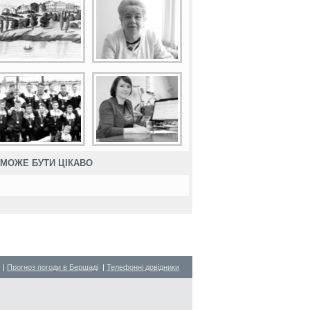
МОЖЕ БУТИ ЦІКАВО
|
Прогноз погоди в Бершаді
|
Телефонні довідники