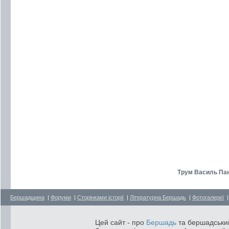
Трум Василь Пан
Бершадщина
|
Форуми
|
Сторінками історії
|
Літературна Бершадь
|
Фотогалереї
Цей сайт - про
Бершадь
та бершадський