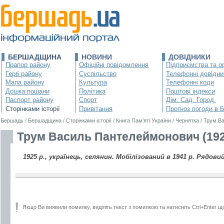
БЕРШАДЩИНА
НОВИНИ
ДОВІДНИКИ
Прапор району
Офіційні повідомлення
Підприємства та ор
Герб району
Суспільство
Телефонні довідни
Мапа району
Культура
Телефонні коди
Дошка пошани
Політика
Поштові індекси
Паспорт району
Спорт
Дім. Сад. Город.
Сторінками історії
Привітання
Прогноз погоди в 
Бершадь
/
Бершадщина
/
Сторінками історії
/
Книга Пам’яті України
/
Чернятка
/
Трум Ва
Трум Василь Пантелеймонович (192
1925 р., українець, селянин. Мобілізований в 1941 р. Рядовий
Якщо Ви виявили помилку, виділіть текст з помилкою та натисніть Ctrl+Enter щ