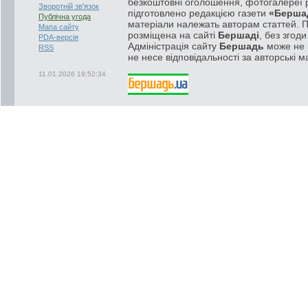
безкоштовні оголошення, фотогалереї р
Зворотній зв'язок
підготовлено редакцією газети
«Берша
Публічна угода
матеріали належать авторам статтей. 
Мапа сайту
розміщена на сайті
Бершаді
, без згод
PDA-версія
Адміністрація сайту
Бершадь
може не п
RSS
не несе відповідальності за авторські м
11.01.2026 19:52:34