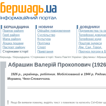
БЕРШАДЩИНА
НОВИНИ
ДОВІДНИКИ
Прапор району
Офіційні повідомлення
Підприємства та ор
Герб району
Суспільство
Телефонні довідни
Мапа району
Культура
Телефонні коди
Дошка пошани
Політика
Поштові індекси
Паспорт району
Спорт
Дім. Сад. Город.
Сторінками історії
Привітання
Прогноз погоди в 
Бершадь
/
Бершадщина
/
Сторінками історії
/
Книга Пам’яті України
/
Джулинка
/
Абраши
Абрашин Валерій Прокопович (1926
1926 р., українець, робітник. Мобілізований в 1944 р. Рядови
Моравка, Чехо-Словаччина.
Якщо Ви виявили помилку, виділіть текст з помилкою та натисніть Ctrl+Enter щ