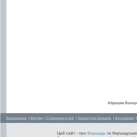
Абрашин Валері
Бершадщина
|
Форуми
|
Сторінками історії
|
Літературна Бершадь
|
Фотогалереї
Цей сайт - про
Бершадь
та бершадський