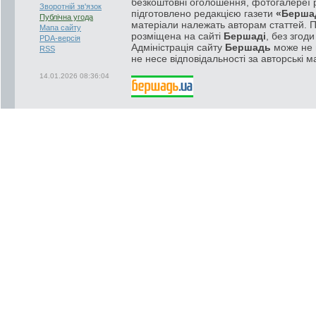
безкоштовні оголошення, фотогалереї р
Зворотній зв'язок
підготовлено редакцією газети
«Берша
Публічна угода
матеріали належать авторам статтей. 
Мапа сайту
розміщена на сайті
Бершаді
, без згод
PDA-версія
Адміністрація сайту
Бершадь
може не п
RSS
не несе відповідальності за авторські м
14.01.2026 08:36:04