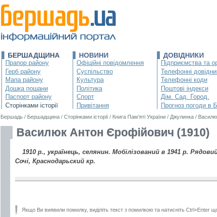
БЕРШАДЩИНА
НОВИНИ
ДОВІДНИКИ
Прапор району
Офіційні повідомлення
Підприємства та ор
Герб району
Суспільство
Телефонні довідни
Мапа району
Культура
Телефонні коди
Дошка пошани
Політика
Поштові індекси
Паспорт району
Спорт
Дім. Сад. Город.
Сторінками історії
Привітання
Прогноз погоди в 
Бершадь
/
Бершадщина
/
Сторінками історії
/
Книга Пам’яті України
/
Джулинка
/
Василю
Василюк Антон Єрофійович (1910)
1910 р., українець, селянин. Мобілізований в 1941 р. Рядовий
Сочі, Краснодарьский кр.
Якщо Ви виявили помилку, виділіть текст з помилкою та натисніть Ctrl+Enter щ