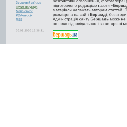
безкоштовні оголошення, фотогалереї р
Зворотній зв'язок
підготовлено редакцією газети
«Берша
Публічна угода
матеріали належать авторам статтей. 
Мапа сайту
розміщена на сайті
Бершаді
, без згод
PDA-версія
Адміністрація сайту
Бершадь
може не п
RSS
не несе відповідальності за авторські м
09.01.2026 12:36:21