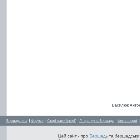
Василюк Антон
Бершадщина
|
Форуми
|
Сторінками історії
|
Літературна Бершадь
|
Фотогалереї
Цей сайт - про
Бершадь
та бершадський